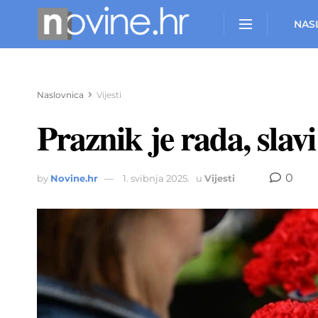
NAS
Naslovnica
Vijesti
Praznik je rada, slav
0
by
Novine.hr
1. svibnja 2025.
u
Vijesti