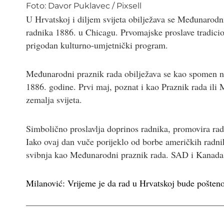
Foto:
Davor Puklavec
/
Pixsell
U Hrvatskoj i diljem svijeta obilježava se Međunarodni
radnika 1886. u Chicagu. Prvomajske proslave tradicio
prigodan kulturno-umjetnički program.
Međunarodni praznik rada obilježava se kao spomen na
1886. godine. Prvi maj, poznat i kao Praznik rada ili
zemalja svijeta.
Simbolično proslavlja doprinos radnika, promovira radn
Iako ovaj dan vuče porijeklo od borbe američkih radni
svibnja kao Međunarodni praznik rada. SAD i Kanada 
Milanović: Vrijeme je da rad u Hrvatskoj bude pošten