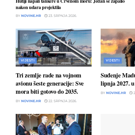
Hutiji napali tankere u Crvenom moru: Jedan se zapalio
nakon udara projektila
BY
NOVINE.HR
23. SRPNJA 2026.
VIJESTI
VIJESTI
Tri zemlje rade na vojnom
Suđenje Madu
avionu šeste generacije: Sve
lipnja 2027. 
mora biti gotovo do 2035.
BY
NOVINE.HR
2
BY
NOVINE.HR
22. SRPNJA 2026.