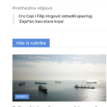
Prethodna objava
Cro Cop i Filip Hrgović odradili sparing:
'Zaje*an kao stara krpa'
Više iz rubrike
VIJESTI