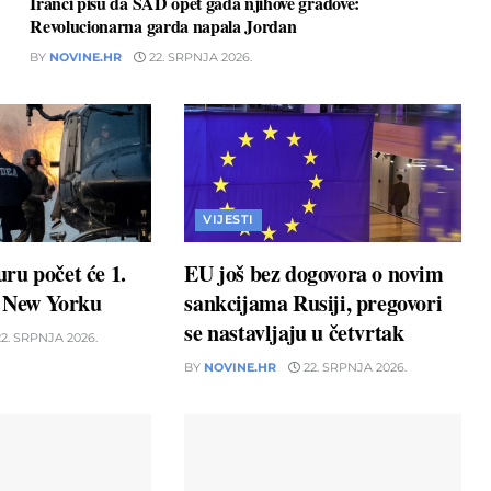
Iranci pišu da SAD opet gađa njihove gradove:
Revolucionarna garda napala Jordan
BY
NOVINE.HR
22. SRPNJA 2026.
VIJESTI
ru počet će 1.
EU još bez dogovora o novim
u New Yorku
sankcijama Rusiji, pregovori
se nastavljaju u četvrtak
2. SRPNJA 2026.
BY
NOVINE.HR
22. SRPNJA 2026.