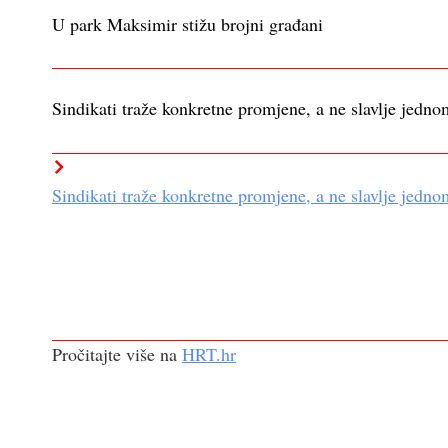
U park Maksimir stižu brojni građani
Sindikati traže konkretne promjene, a ne slavlje jedno
Sindikati traže konkretne promjene, a ne slavlje jedno
Pročitajte više na
HRT.hr