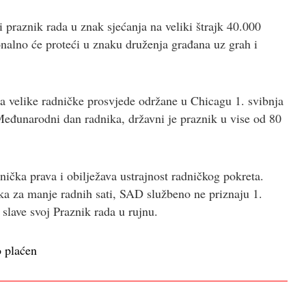
 praznik rada u znak sjećanja na veliki štrajk 40.000
nalno će proteći u znaku druženja građana uz grah i
 velike radničke prosvjede održane u Chicagu 1. svibnja
 Međunarodni dan radnika, državni je praznik u vise od 80
ička prava i obilježava ustrajnost radničkog pokreta.
ka za manje radnih sati, SAD službeno ne priznaju 1.
slave svoj Praznik rada u rujnu.
o plaćen