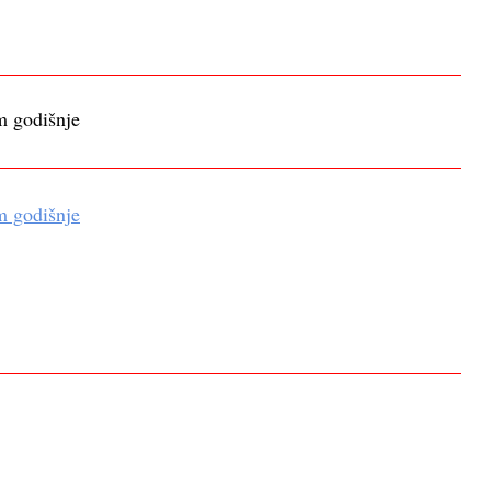
m godišnje
m godišnje