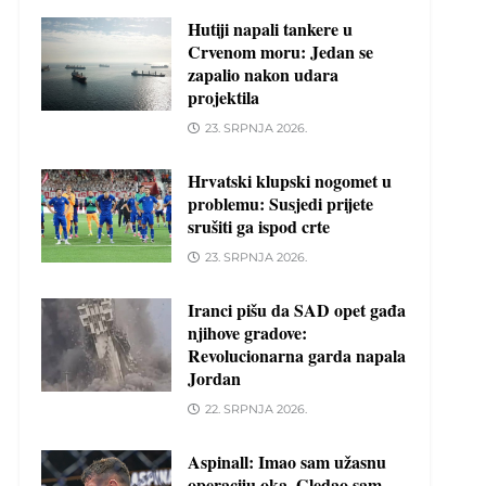
Hutiji napali tankere u
Crvenom moru: Jedan se
zapalio nakon udara
projektila
23. SRPNJA 2026.
Hrvatski klupski nogomet u
problemu: Susjedi prijete
srušiti ga ispod crte
23. SRPNJA 2026.
Iranci pišu da SAD opet gađa
njihove gradove:
Revolucionarna garda napala
Jordan
22. SRPNJA 2026.
Aspinall: Imao sam užasnu
operaciju oka. Gledao sam