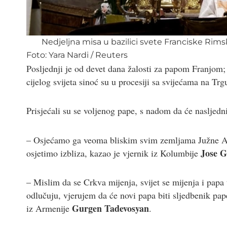
Nedjeljna misa u bazilici svete Franciske Rim
Foto:
Yara Nardi
/
Reuters
Posljednji je od devet dana žalosti za papom Franjom; 
cijelog svijeta sinoć su u procesiji sa svijećama na Trg
Prisjećali su se voljenog pape, s nadom da će nasljedn
– Osjećamo ga veoma bliskim svim zemljama Južne Ame
Jose 
osjetimo izbliza, kazao je vjernik iz Kolumbije
– Mislim da se Crkva mijenja, svijet se mijenja i papa t
odlučuju, vjerujem da će novi papa biti sljedbenik pape
Gurgen Tadevosyan
iz Armenije
.