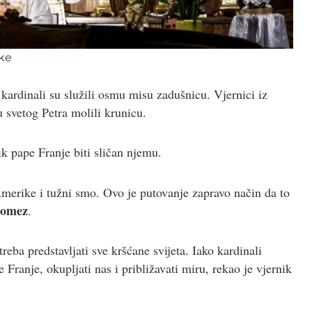
ske
kardinali su služili osmu misu zadušnicu. Vjernici iz
u svetog Petra molili krunicu.
ik pape Franje biti sličan njemu.
rike i tužni smo. Ovo je putovanje zapravo način da to
Gomez
.
reba predstavljati sve kršćane svijeta. Iako kardinali
 Franje, okupljati nas i približavati miru, rekao je vjernik