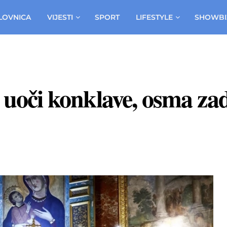
LOVNICA
VIJESTI
SPORT
LIFESTYLE
SHOWBI
i uoči konklave, osma z