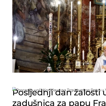
Posljednji dan žalosti
zadušnica za papu Fr