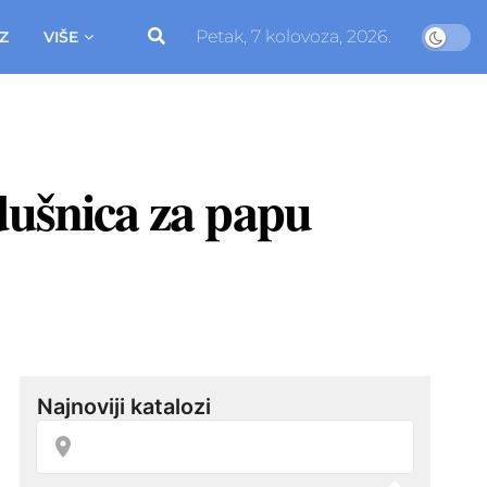
Petak, 7 kolovoza, 2026.
Z
VIŠE
adušnica za papu