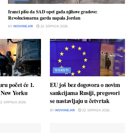
Iranci pišu da SAD opet gađa njihove gradove:
Revolucionarna garda napala Jordan
BY
NOVINE.HR
22. SRPNJA 2026.
VIJESTI
ru počet će 1.
EU još bez dogovora o novim
u New Yorku
sankcijama Rusiji, pregovori
se nastavljaju u četvrtak
2. SRPNJA 2026.
BY
NOVINE.HR
22. SRPNJA 2026.