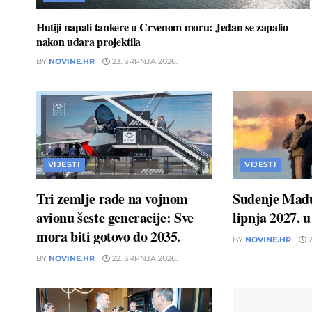
Hutiji napali tankere u Crvenom moru: Jedan se zapalio
nakon udara projektila
BY
NOVINE.HR
23. SRPNJA 2026.
VIJESTI
VIJESTI
Tri zemlje rade na vojnom
Suđenje Madu
avionu šeste generacije: Sve
lipnja 2027. 
mora biti gotovo do 2035.
BY
NOVINE.HR
2
BY
NOVINE.HR
22. SRPNJA 2026.