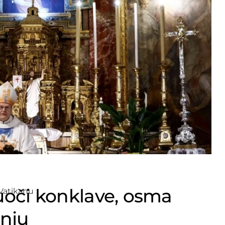
 uoči konklave, osma
anju