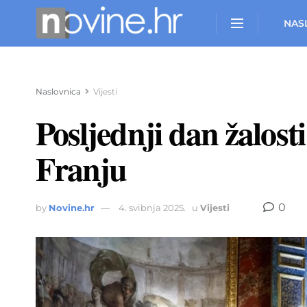
NAS
Naslovnica
Vijesti
Posljednji dan žalost
Franju
0
by
Novine.hr
4. svibnja 2025.
u
Vijesti