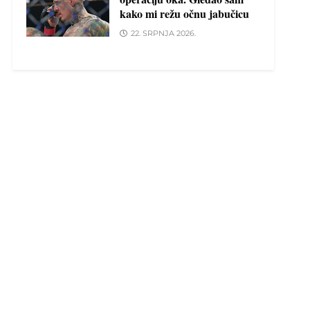
kako mi režu očnu jabučicu
22. SRPNJA 2026.