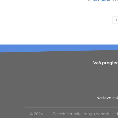
Vaš pregled
Naslovnica
© 2024
Pojedine rubrike mogu donositi sad