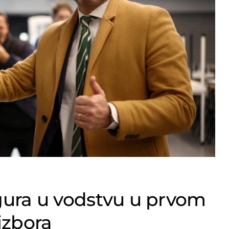
egura u vodstvu u prvom
izbora