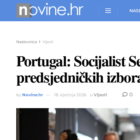
NAS
Naslovnica
Vijesti
Portugal: Socijalist
predsjedničkih izbor
0
by
Novine.hr
18. siječnja 2026.
u
Vijesti