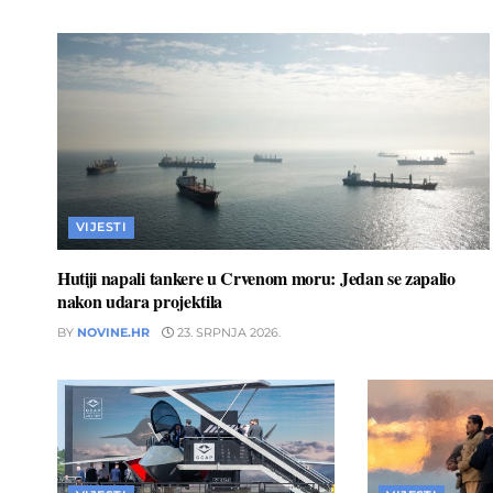
VIJESTI
Hutiji napali tankere u Crvenom moru: Jedan se zapalio
nakon udara projektila
BY
NOVINE.HR
23. SRPNJA 2026.