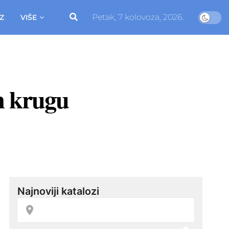
Petak, 7 kolovoza, 2026.
Z
VIŠE
m krugu