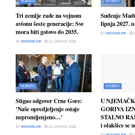
VIJESTI
VIJESTI
Tri zemlje rade na vojnom
Suđenje Madu
avionu šeste generacije: Sve
lipnja 2027. 
mora biti gotovo do 2035.
BY
NOVINE.HR
2
BY
NOVINE.HR
22. SRPNJA 2026.
VIJESTI
VIJESTI
Stigao odgovor Crne Gore:
U NJEMAČK
'Naše opredjeljenje ostaje
GORIVA IZN
nepromijenjeno…'
STALNO RAS
i olakšice se 
BY
NOVINE.HR
22. SRPNJA 2026.
BY
NOVINE.HR
2