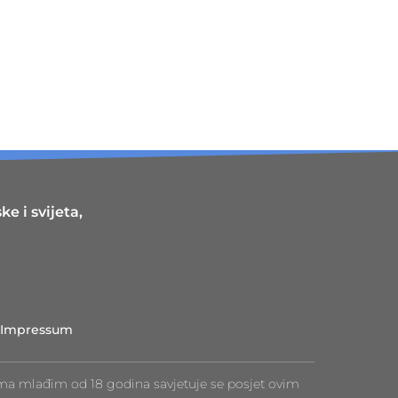
e i svijeta,
Impressum
ma mlađim od 18 godina savjetuje se posjet ovim