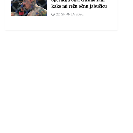
kako mi režu očnu jabučicu
22. SRPNJA 2026.