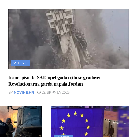
VIJESTI
Iranci pišu da SAD opet gađa njihove gradove:
Revolucionarna garda napala Jordan
BY
NOVINE.HR
22. SRPNJA 2026.