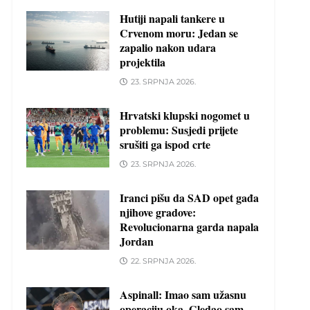
Hutiji napali tankere u
Crvenom moru: Jedan se
zapalio nakon udara
projektila
23. SRPNJA 2026.
Hrvatski klupski nogomet u
problemu: Susjedi prijete
srušiti ga ispod crte
23. SRPNJA 2026.
Iranci pišu da SAD opet gađa
njihove gradove:
Revolucionarna garda napala
Jordan
22. SRPNJA 2026.
Aspinall: Imao sam užasnu
operaciju oka. Gledao sam