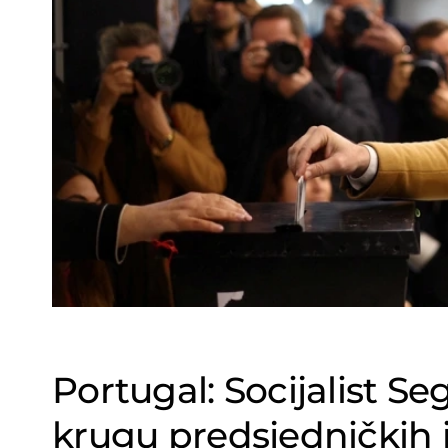
Portugal: Socijalist S
krugu predsjedničkih 