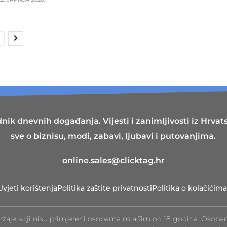
nik dnevnih događanja. Vijesti i zanimljivosti iz Hrvatsk
sve o biznisu, modi, zabavi, ljubavi i putovanjima.
online.sales@clicktag.hr
Uvjeti korištenja
Politika zaštite privatnosti
Politika o kolačićima
ržaje koji nisu primjereni osobama mlađim od 18 godina. Osoba