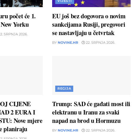
VIJESTI
ru počet će 1.
EU još bez dogovora o novim
u New Yorku
sankcijama Rusiji, pregovori
se nastavljaju u četvrtak
2. SRPNJA 2026.
BY
NOVINE.HR
22. SRPNJA 2026.
REGIJA
OJ CIJENE
Trump: SAD će gađati most ili
AD 2 EURA I
elektranu u Iranu za svaki
TU: Nove mjere
napad na brod u Hormuzu
ne planiraju
BY
NOVINE.HR
22. SRPNJA 2026.
2. SRPNJA 2026.