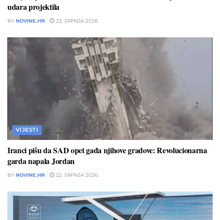
udara projektila
BY
NOVINE.HR
23. SRPNJA 2026.
VIJESTI
Iranci pišu da SAD opet gađa njihove gradove: Revolucionarna
garda napala Jordan
BY
NOVINE.HR
22. SRPNJA 2026.