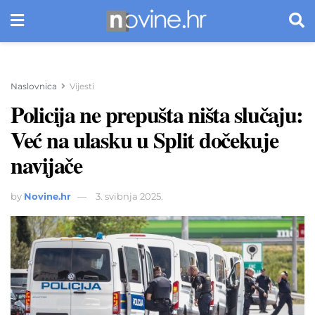
Naslovnica
Vijesti
Policija ne prepušta ništa slučaju:
Već na ulasku u Split dočekuje
navijače
by
Novine.hr
3. svibnja 2025.