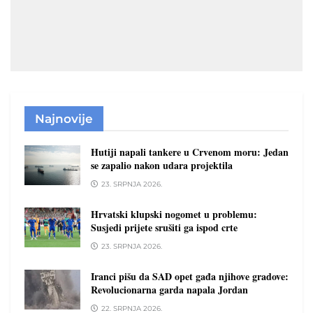
Najnovije
Hutiji napali tankere u Crvenom moru: Jedan
se zapalio nakon udara projektila
23. SRPNJA 2026.
Hrvatski klupski nogomet u problemu:
Susjedi prijete srušiti ga ispod crte
23. SRPNJA 2026.
Iranci pišu da SAD opet gađa njihove gradove:
Revolucionarna garda napala Jordan
22. SRPNJA 2026.