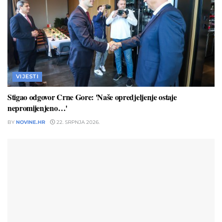
VIJESTI
Stigao odgovor Crne Gore: 'Naše opredjeljenje ostaje
nepromijenjeno…'
BY
NOVINE.HR
22. SRPNJA 2026.