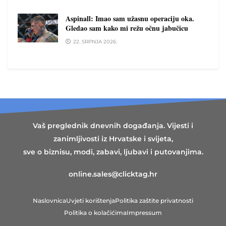
Aspinall: Imao sam užasnu operaciju oka.
Gledao sam kako mi režu očnu jabučicu
22. SRPNJA 2026.
Vaš preglednik dnevnih događanja. Vijesti i
zanimljivosti iz Hrvatske i svijeta,
sve o biznisu, modi, zabavi, ljubavi i putovanjima.
online.sales@clicktag.hr
Naslovnica
Uvjeti korištenja
Politika zaštite privatnosti
Politika o kolačićima
Impressum