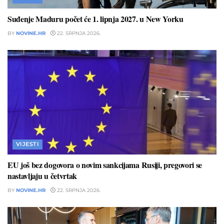
Suđenje Maduru počet će 1. lipnja 2027. u New Yorku
BY
NOVINE.HR
22. SRPNJA 2026.
VIJESTI
EU još bez dogovora o novim sankcijama Rusiji, pregovori se
nastavljaju u četvrtak
BY
NOVINE.HR
22. SRPNJA 2026.