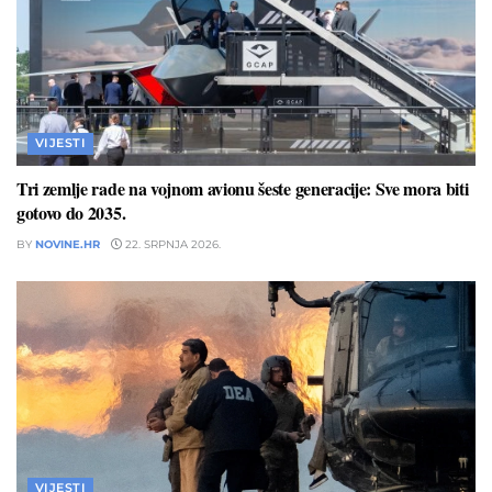
VIJESTI
Tri zemlje rade na vojnom avionu šeste generacije: Sve mora biti
gotovo do 2035.
BY
NOVINE.HR
22. SRPNJA 2026.
VIJESTI