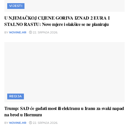
VIJESTI
U NJEMAČKOJ CIJENE GORIVA IZNAD 2 EURA I
STALNO RASTU: Nove mjere i olakšice se ne planiraju
BY
NOVINE.HR
22. SRPNJA 2026.
REGIJA
Trump: SAD će gađati most ili elektranu u Iranu za svaki napad
na brod u Hormuzu
BY
NOVINE.HR
22. SRPNJA 2026.