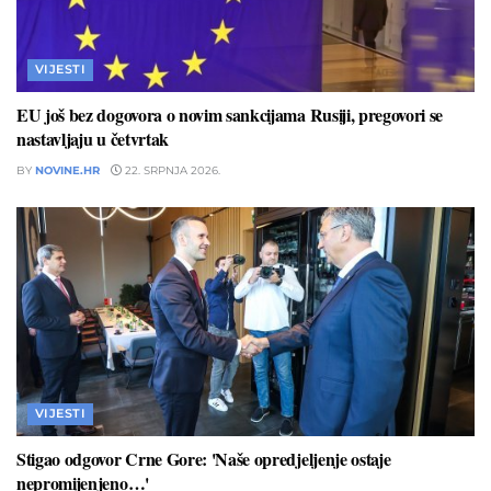
VIJESTI
EU još bez dogovora o novim sankcijama Rusiji, pregovori se
nastavljaju u četvrtak
BY
NOVINE.HR
22. SRPNJA 2026.
VIJESTI
Stigao odgovor Crne Gore: 'Naše opredjeljenje ostaje
nepromijenjeno…'