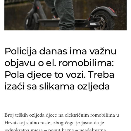
Policija danas ima važnu
objavu o el. romobilima:
Pola djece to vozi. Treba
izaći sa slikama ozljeda
Broj teških ozljeda djece na električnim romobilima u
Hrvatskoj stalno raste, zbog čega je jasno da je
jednokratna mjera – poput kazne – neadekvatna