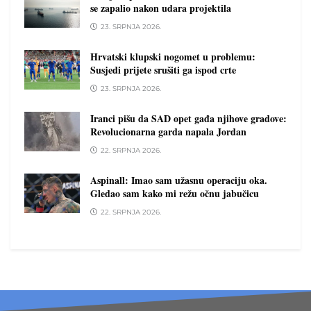
se zapalio nakon udara projektila
23. SRPNJA 2026.
Hrvatski klupski nogomet u problemu:
Susjedi prijete srušiti ga ispod crte
23. SRPNJA 2026.
Iranci pišu da SAD opet gađa njihove gradove:
Revolucionarna garda napala Jordan
22. SRPNJA 2026.
Aspinall: Imao sam užasnu operaciju oka.
Gledao sam kako mi režu očnu jabučicu
22. SRPNJA 2026.