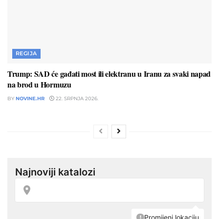
REGIJA
Trump: SAD će gađati most ili elektranu u Iranu za svaki napad
na brod u Hormuzu
BY
NOVINE.HR
22. SRPNJA 2026.