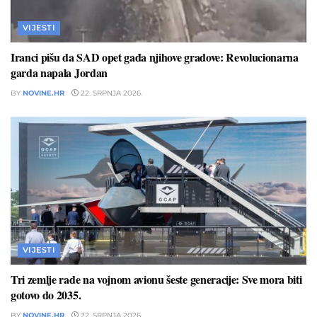
VIJESTI
Iranci pišu da SAD opet gađa njihove gradove: Revolucionarna
garda napala Jordan
BY
NOVINE.HR
22. SRPNJA 2026.
VIJESTI
Tri zemlje rade na vojnom avionu šeste generacije: Sve mora biti
gotovo do 2035.
BY
NOVINE.HR
22. SRPNJA 2026.