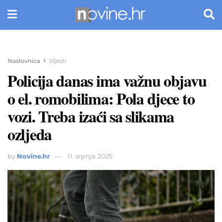
Naslovnica
Vijesti
Policija danas ima važnu objavu
o el. romobilima: Pola djece to
vozi. Treba izaći sa slikama
ozljeda
by
Novine.hr
11. srpnja 2025.