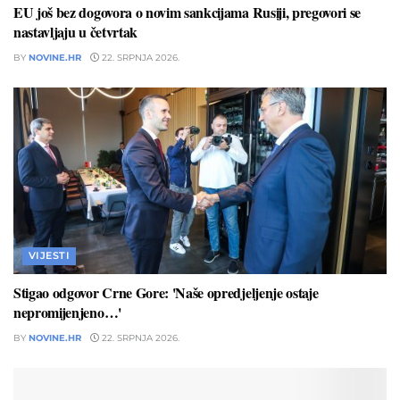
EU još bez dogovora o novim sankcijama Rusiji, pregovori se
nastavljaju u četvrtak
BY
NOVINE.HR
22. SRPNJA 2026.
VIJESTI
Stigao odgovor Crne Gore: 'Naše opredjeljenje ostaje
nepromijenjeno…'
BY
NOVINE.HR
22. SRPNJA 2026.