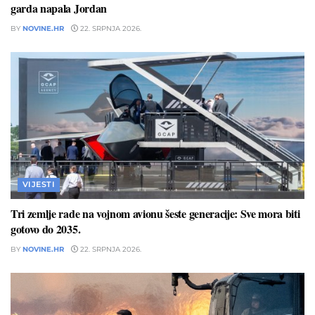
garda napala Jordan
BY
NOVINE.HR
22. SRPNJA 2026.
VIJESTI
Tri zemlje rade na vojnom avionu šeste generacije: Sve mora biti
gotovo do 2035.
BY
NOVINE.HR
22. SRPNJA 2026.