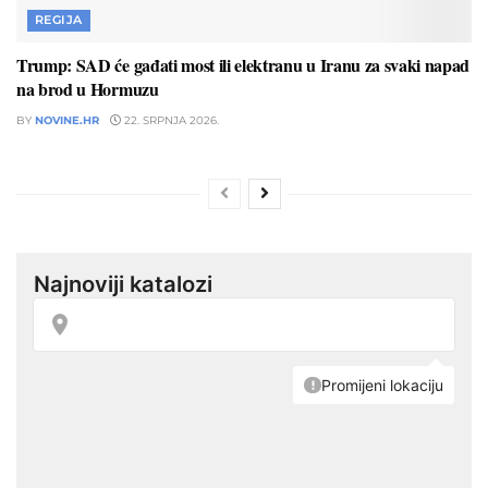
REGIJA
Trump: SAD će gađati most ili elektranu u Iranu za svaki napad
na brod u Hormuzu
BY
NOVINE.HR
22. SRPNJA 2026.