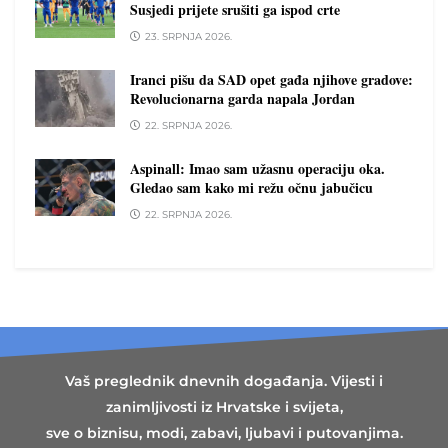
Susjedi prijete srušiti ga ispod crte
23. SRPNJA 2026.
Iranci pišu da SAD opet gađa njihove gradove:
Revolucionarna garda napala Jordan
22. SRPNJA 2026.
Aspinall: Imao sam užasnu operaciju oka.
Gledao sam kako mi režu očnu jabučicu
22. SRPNJA 2026.
Vaš preglednik dnevnih događanja. Vijesti i
zanimljivosti iz Hrvatske i svijeta,
sve o biznisu, modi, zabavi, ljubavi i putovanjima.