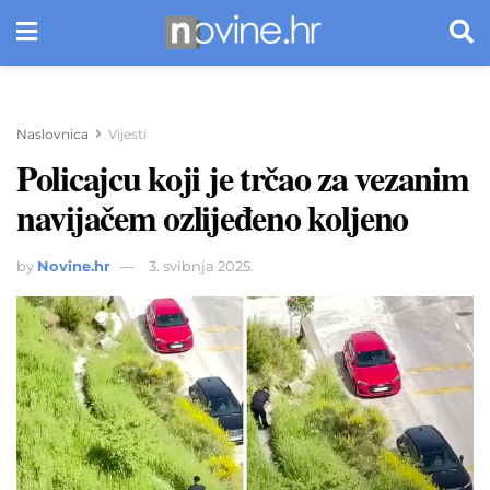
Naslovnica
Vijesti
Policajcu koji je trčao za vezanim
navijačem ozlijeđeno koljeno
by
Novine.hr
3. svibnja 2025.