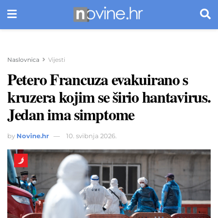
Naslovnica
Vijesti
Petero Francuza evakuirano s
kruzera kojim se širio hantavirus.
Jedan ima simptome
by
Novine.hr
10. svibnja 2026.