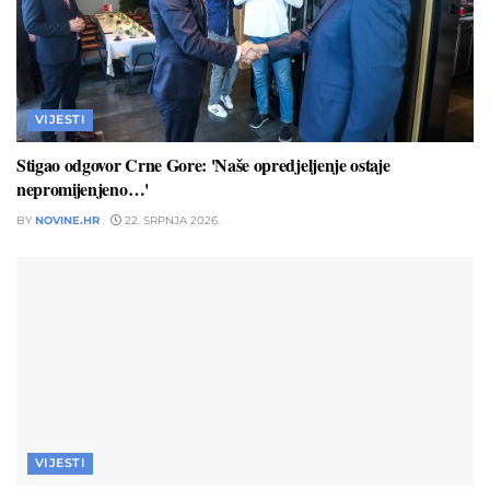
VIJESTI
Stigao odgovor Crne Gore: 'Naše opredjeljenje ostaje
nepromijenjeno…'
BY
NOVINE.HR
22. SRPNJA 2026.
VIJESTI