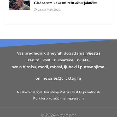
Gledao sam kako mi režu očnu jabučicu
22. SRPNJA 2026.
Vaš preglednik dnevnih događanja. Vijesti i
zanimljivosti iz Hrvatske i svijeta,
sve o biznisu, modi, zabavi, ljubavi i putovanjima.
online.sales@clicktag.hr
Naslovnica
Uvjeti korištenja
Politika zaštite privatnosti
Politika o kolačićima
Impressum
© 2024 Novine.hr