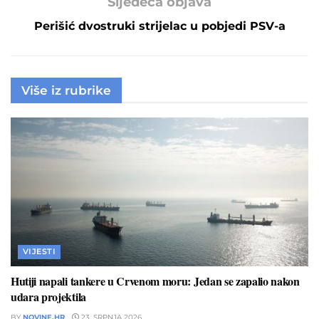
Sljedeća objava
Perišić dvostruki strijelac u pobjedi PSV-a
Više iz rubrike
VIJESTI
Hutiji napali tankere u Crvenom moru: Jedan se zapalio nakon
udara projektila
BY
NOVINE.HR
23. SRPNJA 2026.