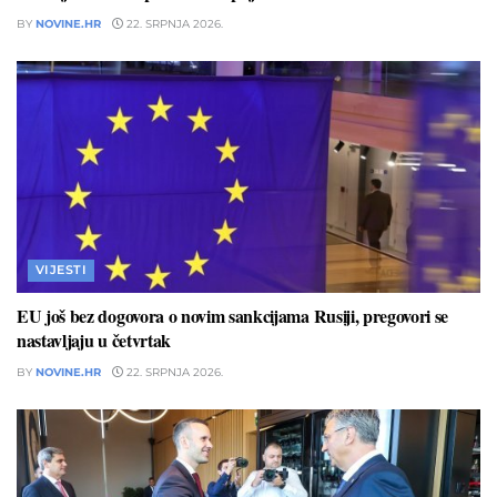
BY
NOVINE.HR
22. SRPNJA 2026.
VIJESTI
EU još bez dogovora o novim sankcijama Rusiji, pregovori se
nastavljaju u četvrtak
BY
NOVINE.HR
22. SRPNJA 2026.