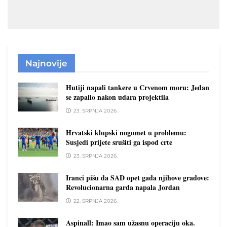
Najnovije
Hutiji napali tankere u Crvenom moru: Jedan
se zapalio nakon udara projektila
23. SRPNJA 2026.
Hrvatski klupski nogomet u problemu:
Susjedi prijete srušiti ga ispod crte
23. SRPNJA 2026.
Iranci pišu da SAD opet gađa njihove gradove:
Revolucionarna garda napala Jordan
22. SRPNJA 2026.
Aspinall: Imao sam užasnu operaciju oka.