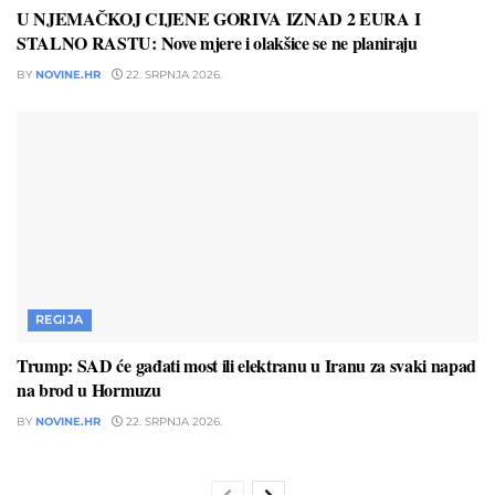
U NJEMAČKOJ CIJENE GORIVA IZNAD 2 EURA I
STALNO RASTU: Nove mjere i olakšice se ne planiraju
BY
NOVINE.HR
22. SRPNJA 2026.
REGIJA
Trump: SAD će gađati most ili elektranu u Iranu za svaki napad
na brod u Hormuzu
BY
NOVINE.HR
22. SRPNJA 2026.