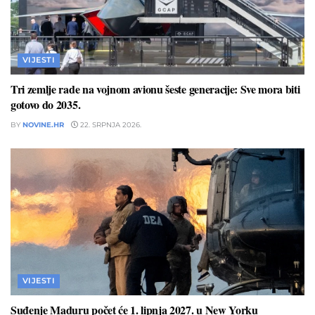
VIJESTI
Tri zemlje rade na vojnom avionu šeste generacije: Sve mora biti
gotovo do 2035.
BY
NOVINE.HR
22. SRPNJA 2026.
VIJESTI
Suđenje Maduru počet će 1. lipnja 2027. u New Yorku