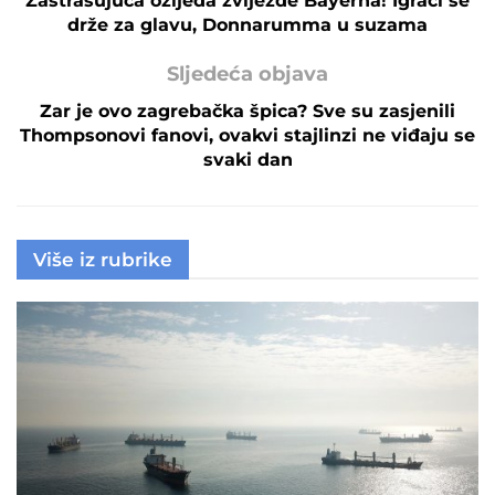
Zastrašujuća ozljeda zvijezde Bayerna! Igrači se
drže za glavu, Donnarumma u suzama
Sljedeća objava
Zar je ovo zagrebačka špica? Sve su zasjenili
Thompsonovi fanovi, ovakvi stajlinzi ne viđaju se
svaki dan
Više iz rubrike