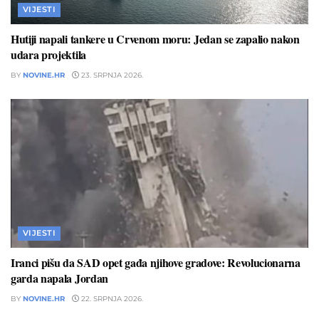
VIJESTI
Hutiji napali tankere u Crvenom moru: Jedan se zapalio nakon
udara projektila
BY
NOVINE.HR
23. SRPNJA 2026.
VIJESTI
Iranci pišu da SAD opet gađa njihove gradove: Revolucionarna
garda napala Jordan
BY
NOVINE.HR
22. SRPNJA 2026.