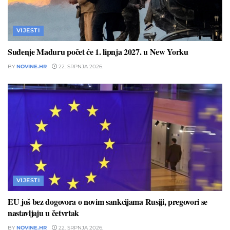
VIJESTI
Suđenje Maduru počet će 1. lipnja 2027. u New Yorku
BY
NOVINE.HR
22. SRPNJA 2026.
VIJESTI
EU još bez dogovora o novim sankcijama Rusiji, pregovori se
nastavljaju u četvrtak
BY
NOVINE.HR
22. SRPNJA 2026.