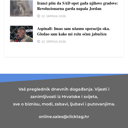
Iranci pišu da SAD opet gađa njihove gradove:
Revolucionarna garda napala Jordan
22. SRPNJA 2026.
Aspinall: Imao sam užasnu operaciju oka.
Gledao sam kako mi režu očnu jabučicu
22. SRPNJA 2026.
Vaš preglednik dnevnih događanja. Vijesti i
zanimljivosti iz Hrvatske i svijeta,
sve o biznisu, modi, zabavi, ljubavi i putovanjima.
online.sales@clicktag.hr