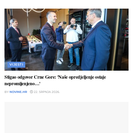
VIJESTI
Stigao odgovor Crne Gore: 'Naše opredjeljenje ostaje
nepromijenjeno…'
BY
NOVINE.HR
22. SRPNJA 2026.