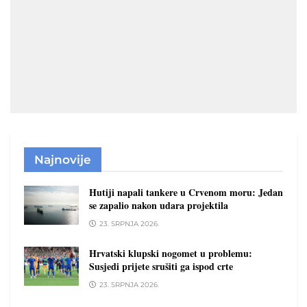
Najnovije
Hutiji napali tankere u Crvenom moru: Jedan
se zapalio nakon udara projektila
23. SRPNJA 2026.
Hrvatski klupski nogomet u problemu:
Susjedi prijete srušiti ga ispod crte
23. SRPNJA 2026.