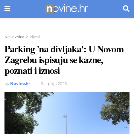
Naslovnica
Vijesti
Parking 'na divljaka': U Novom
Zagrebu ispisuju se kazne,
poznati i iznosi
by
Novine.hr
5. srpnja 2025.