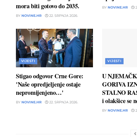
mora biti gotovo do 2035.
BY
NOVINE.HR
2
BY
NOVINE.HR
22. SRPNJA 2026.
VIJESTI
VIJESTI
Stigao odgovor Crne Gore:
U NJEMAČK
'Naše opredjeljenje ostaje
GORIVA IZN
nepromijenjeno…'
STALNO RAS
i olakšice se 
BY
NOVINE.HR
22. SRPNJA 2026.
BY
NOVINE.HR
2