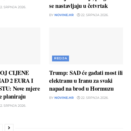
se nastavljaju u četvrtak
2. SRPNJA 2026.
BY
NOVINE.HR
22. SRPNJA 2026.
REGIJA
OJ CIJENE
Trump: SAD će gađati most ili
AD 2 EURA I
elektranu u Iranu za svaki
TU: Nove mjere
napad na brod u Hormuzu
ne planiraju
BY
NOVINE.HR
22. SRPNJA 2026.
2. SRPNJA 2026.