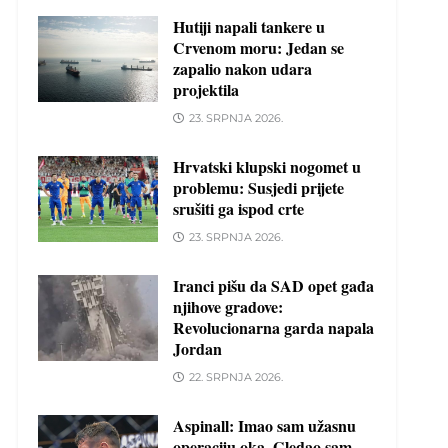
Hutiji napali tankere u
Crvenom moru: Jedan se
zapalio nakon udara
projektila
23. SRPNJA 2026.
Hrvatski klupski nogomet u
problemu: Susjedi prijete
srušiti ga ispod crte
23. SRPNJA 2026.
Iranci pišu da SAD opet gađa
njihove gradove:
Revolucionarna garda napala
Jordan
22. SRPNJA 2026.
Aspinall: Imao sam užasnu
operaciju oka. Gledao sam