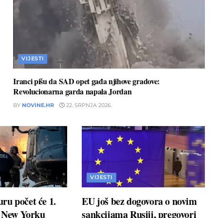
VIJESTI
Iranci pišu da SAD opet gađa njihove gradove:
Revolucionarna garda napala Jordan
BY
NOVINE.HR
22. SRPNJA 2026.
VIJESTI
ru počet će 1.
EU još bez dogovora o novim
u New Yorku
sankcijama Rusiji, pregovori