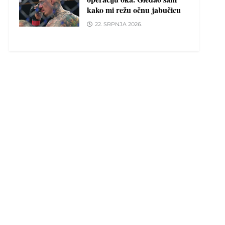
kako mi režu očnu jabučicu
22. SRPNJA 2026.