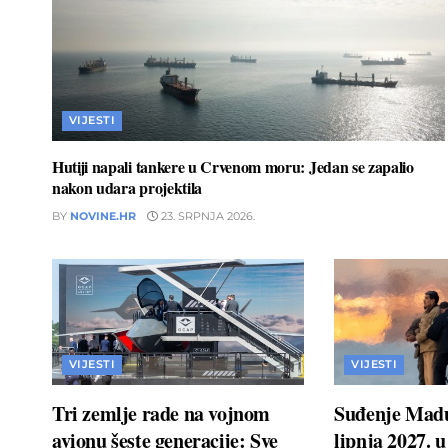
VIJESTI
Hutiji napali tankere u Crvenom moru: Jedan se zapalio
nakon udara projektila
BY
NOVINE.HR
23. SRPNJA 2026.
VIJESTI
VIJESTI
Tri zemlje rade na vojnom
Suđenje Madu
avionu šeste generacije: Sve
lipnja 2027. 