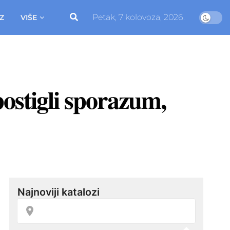
Petak, 7 kolovoza, 2026.
Z
VIŠE
postigli sporazum,