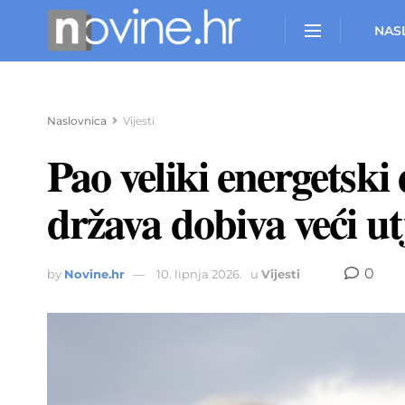
NAS
Naslovnica
Vijesti
Pao veliki energetski
država dobiva veći ut
0
by
Novine.hr
10. lipnja 2026.
u
Vijesti