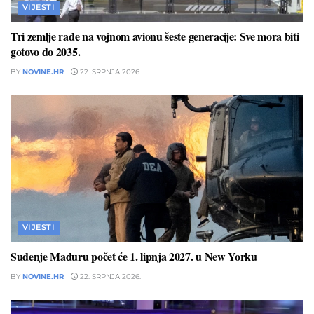
VIJESTI
Tri zemlje rade na vojnom avionu šeste generacije: Sve mora biti
gotovo do 2035.
BY
NOVINE.HR
22. SRPNJA 2026.
VIJESTI
Suđenje Maduru počet će 1. lipnja 2027. u New Yorku
BY
NOVINE.HR
22. SRPNJA 2026.