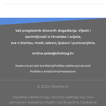
Vaš preglednik dnevnih događanja. Vijesti i
zanimljivosti iz Hrvatske i svijeta,
sve o biznisu, modi, zabavi, ljubavi i putovanjima.
online.sales@clicktag.hr
Naslovnica
Uvjeti korištenja
Politika zaštite privatnosti
Politika o kolačićima
Impressum
© 2024 Novine.hr
Pojedine rubrike mogu donositi sadržaje koji nisu
primjereni osobama mlađim od 18 godina. Osobama