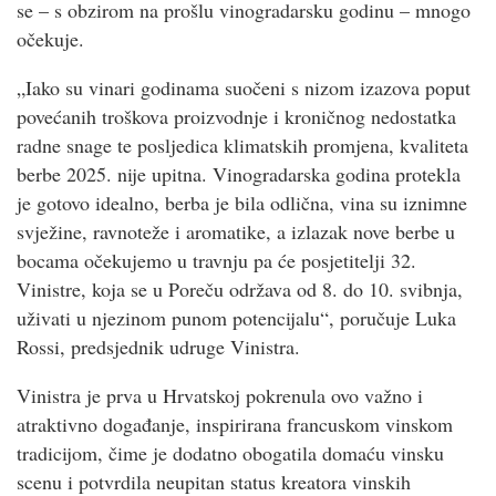
se – s obzirom na prošlu vinogradarsku godinu – mnogo
očekuje.
„Iako su vinari godinama suočeni s nizom izazova poput
povećanih troškova proizvodnje i kroničnog nedostatka
radne snage te posljedica klimatskih promjena, kvaliteta
berbe 2025. nije upitna. Vinogradarska godina protekla
je gotovo idealno, berba je bila odlična, vina su iznimne
svježine, ravnoteže i aromatike, a izlazak nove berbe u
bocama očekujemo u travnju pa će posjetitelji 32.
Vinistre, koja se u Poreču održava od 8. do 10. svibnja,
uživati u njezinom punom potencijalu“, poručuje Luka
Rossi, predsjednik udruge Vinistra.
Vinistra je prva u Hrvatskoj pokrenula ovo važno i
atraktivno događanje, inspirirana francuskom vinskom
tradicijom, čime je dodatno obogatila domaću vinsku
scenu i potvrdila neupitan status kreatora vinskih