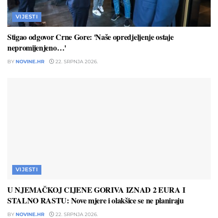
VIJESTI
Stigao odgovor Crne Gore: 'Naše opredjeljenje ostaje
nepromijenjeno…'
BY
NOVINE.HR
22. SRPNJA 2026.
VIJESTI
U NJEMAČKOJ CIJENE GORIVA IZNAD 2 EURA I
STALNO RASTU: Nove mjere i olakšice se ne planiraju
BY
NOVINE.HR
22. SRPNJA 2026.