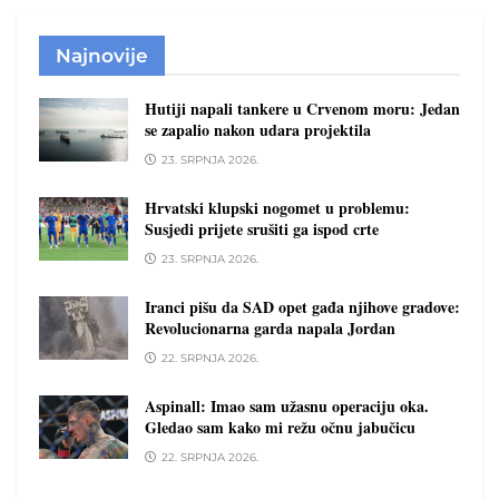
Najnovije
Hutiji napali tankere u Crvenom moru: Jedan
se zapalio nakon udara projektila
23. SRPNJA 2026.
Hrvatski klupski nogomet u problemu:
Susjedi prijete srušiti ga ispod crte
23. SRPNJA 2026.
Iranci pišu da SAD opet gađa njihove gradove:
Revolucionarna garda napala Jordan
22. SRPNJA 2026.
Aspinall: Imao sam užasnu operaciju oka.
Gledao sam kako mi režu očnu jabučicu
22. SRPNJA 2026.