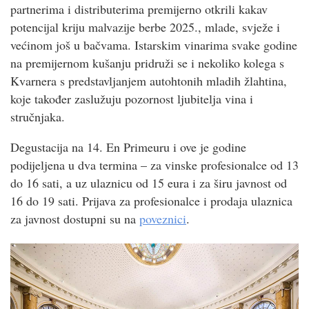
partnerima i distributerima premijerno otkrili kakav
potencijal kriju malvazije berbe 2025., mlade, svježe i
većinom još u bačvama. Istarskim vinarima svake godine
na premijernom kušanju pridruži se i nekoliko kolega s
Kvarnera s predstavljanjem autohtonih mladih žlahtina,
koje također zaslužuju pozornost ljubitelja vina i
stručnjaka.
Degustacija na 14. En Primeuru i ove je godine
podijeljena u dva termina – za vinske profesionalce od 13
do 16 sati, a uz ulaznicu od 15 eura i za širu javnost od
16 do 19 sati. Prijava za profesionalce i prodaja ulaznica
za javnost dostupni su na
poveznici
.