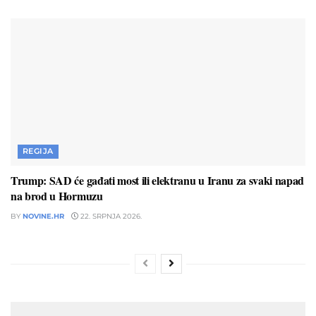
REGIJA
Trump: SAD će gađati most ili elektranu u Iranu za svaki napad
na brod u Hormuzu
BY
NOVINE.HR
22. SRPNJA 2026.