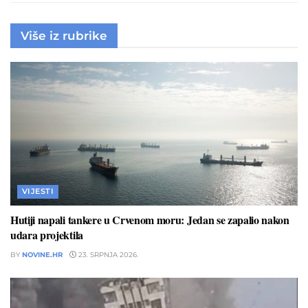
Više iz rubrike
VIJESTI
Hutiji napali tankere u Crvenom moru: Jedan se zapalio nakon
udara projektila
BY
NOVINE.HR
23. SRPNJA 2026.