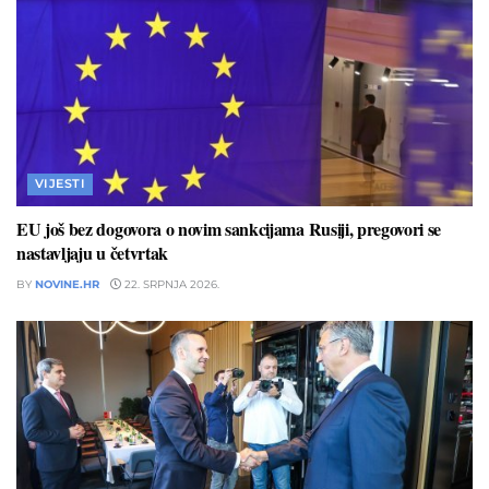
VIJESTI
EU još bez dogovora o novim sankcijama Rusiji, pregovori se
nastavljaju u četvrtak
BY
NOVINE.HR
22. SRPNJA 2026.