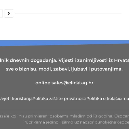
nik dnevnih događanja. Vijesti i zanimljivosti iz Hrvatsk
sve o biznisu, modi, zabavi, ljubavi i putovanjima.
online.sales@clicktag.hr
Uvjeti korištenja
Politika zaštite privatnosti
Politika o kolačićima
ržaje koji nisu primjereni osobama mlađim od 18 godina. Osoba
rubrikama jedino i samo uz nadzor punoljetne osobe