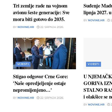
Tri zemlje rade na vojnom
Suđenje Madu
avionu šeste generacije: Sve
lipnja 2027. 
mora biti gotovo do 2035.
BY
NOVINE.HR
2
BY
NOVINE.HR
22. SRPNJA 2026.
VIJESTI
VIJESTI
Stigao odgovor Crne Gore:
U NJEMAČK
'Naše opredjeljenje ostaje
GORIVA IZN
nepromijenjeno…'
STALNO RAS
i olakšice se 
BY
NOVINE.HR
22. SRPNJA 2026.
BY
NOVINE.HR
2