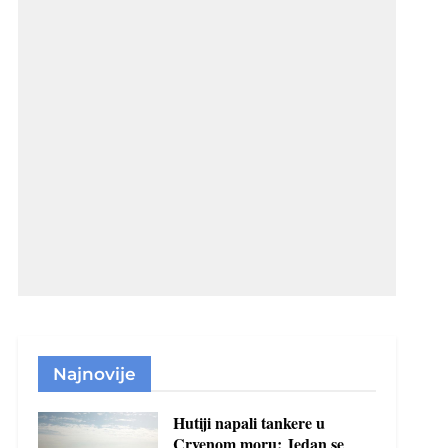
Najnovije
Hutiji napali tankere u
Crvenom moru: Jedan se