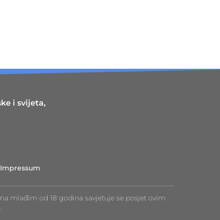
e i svijeta,
Impressum
ma mlađim od 18 godina savjetuje se posjet ovim
.