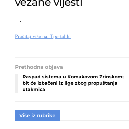
vezane vijesti
Pročitaj više na:
Tportal.hr
Prethodna objava
Raspad sistema u Komakovom Zrinskom;
bit će izbačeni iz lige zbog propuštanja
utakmica
Više iz rubrike