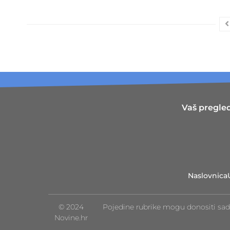
Vaš pregled
Naslovnica
© 2024
Pojedine rubrike mogu donositi sad
Novine.hr