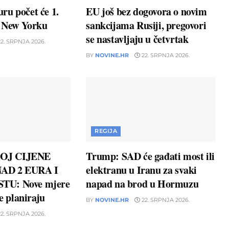
ru počet će 1.
EU još bez dogovora o novim
u New Yorku
sankcijama Rusiji, pregovori
se nastavljaju u četvrtak
2. SRPNJA 2026.
BY
NOVINE.HR
22. SRPNJA 2026.
REGIJA
OJ CIJENE
Trump: SAD će gađati most ili
AD 2 EURA I
elektranu u Iranu za svaki
TU: Nove mjere
napad na brod u Hormuzu
ne planiraju
BY
NOVINE.HR
22. SRPNJA 2026.
2. SRPNJA 2026.