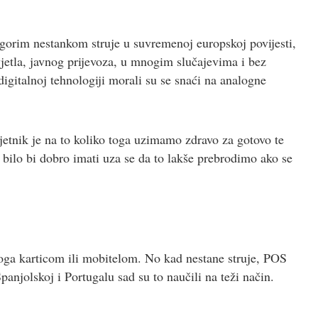
jgorim nestankom struje u suvremenoj europskoj povijesti,
 svjetla, javnog prijevoza, u mnogim slučajevima i bez
igitalnoj tehnologiji morali su se snaći na analogne
jetnik je na to koliko toga uzimamo zdravo za gotovo te
 bilo bi dobro imati uza se da to lakše prebrodimo ako se
toga karticom ili mobitelom. No kad nestane struje, POS
anjolskoj i Portugalu sad su to naučili na teži način.