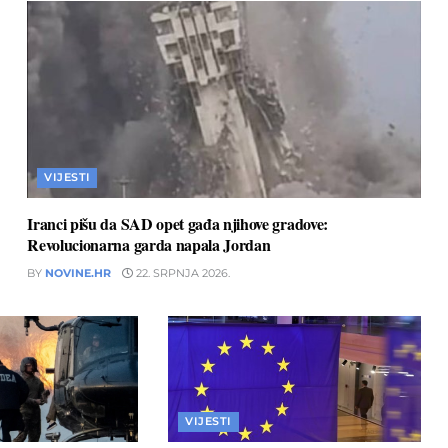
VIJESTI
Iranci pišu da SAD opet gađa njihove gradove:
Revolucionarna garda napala Jordan
BY
NOVINE.HR
22. SRPNJA 2026.
VIJESTI