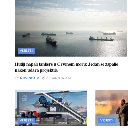
VIJESTI
Hutiji napali tankere u Crvenom moru: Jedan se zapalio
nakon udara projektila
BY
NOVINE.HR
23. SRPNJA 2026.
VIJESTI
VIJESTI