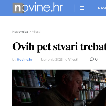
NAS
Naslovnica
Vijesti
Ovih pet stvari treba
0
by
Novine.hr
1. svibnja 2025.
u
Vijesti