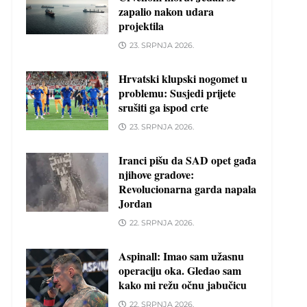
zapalio nakon udara
projektila
23. SRPNJA 2026.
Hrvatski klupski nogomet u
problemu: Susjedi prijete
srušiti ga ispod crte
23. SRPNJA 2026.
Iranci pišu da SAD opet gađa
njihove gradove:
Revolucionarna garda napala
Jordan
22. SRPNJA 2026.
Aspinall: Imao sam užasnu
operaciju oka. Gledao sam
kako mi režu očnu jabučicu
22. SRPNJA 2026.