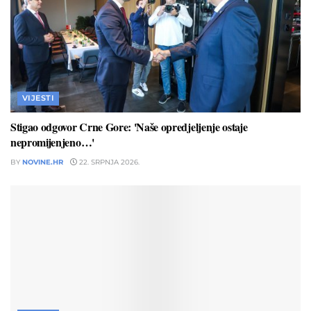
VIJESTI
Stigao odgovor Crne Gore: 'Naše opredjeljenje ostaje
nepromijenjeno…'
BY
NOVINE.HR
22. SRPNJA 2026.