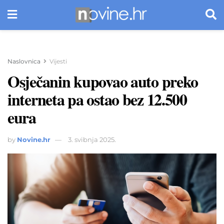
Naslovnica
Vijesti
Osječanin kupovao auto preko
interneta pa ostao bez 12.500
eura
by
Novine.hr
3. svibnja 2025.