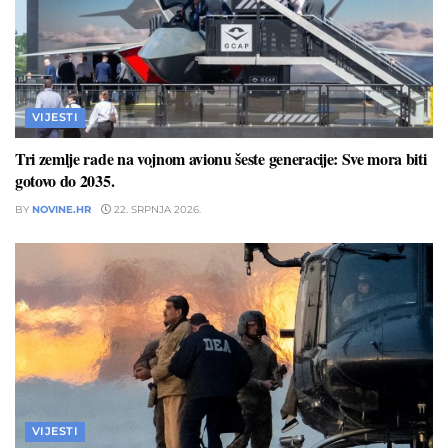
VIJESTI
Tri zemlje rade na vojnom avionu šeste generacije: Sve mora biti
gotovo do 2035.
BY
NOVINE.HR
22. SRPNJA 2026.
VIJESTI