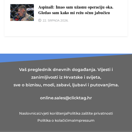
Aspinall: Imao sam užasnu operaciju oka.
Gledao sam kako mi režu očnu jabučicu
22. SRPNJA 2026.
Vaš preglednik dnevnih događanja. Vijesti i
zanimljivosti iz Hrvatske i svijeta,
sve o biznisu, modi, zabavi, ljubavi i putovanjima.
online.sales@clicktag.hr
Naslovnica
Uvjeti korištenja
Politika zaštite privatnosti
Politika o kolačićima
Impressum