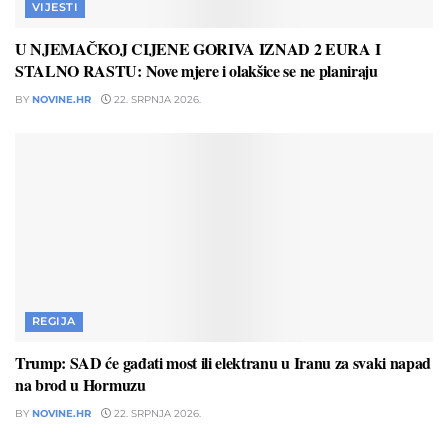
VIJESTI
U NJEMAČKOJ CIJENE GORIVA IZNAD 2 EURA I
STALNO RASTU: Nove mjere i olakšice se ne planiraju
BY
NOVINE.HR
22. SRPNJA 2026.
REGIJA
Trump: SAD će gađati most ili elektranu u Iranu za svaki napad
na brod u Hormuzu
BY
NOVINE.HR
22. SRPNJA 2026.