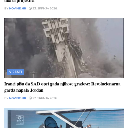
udara projektila
BY
NOVINE.HR
23. SRPNJA 2026.
VIJESTI
Iranci pišu da SAD opet gađa njihove gradove: Revolucionarna
garda napala Jordan
BY
NOVINE.HR
22. SRPNJA 2026.