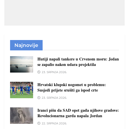
Najnovije
Hutiji napali tankere u Crvenom moru: Jedan
se zapalio nakon udara projektila
23. SRPNJA 2026.
Hrvatski klupski nogomet u problemu:
Susjedi prijete srušiti ga ispod crte
23. SRPNJA 2026.
Iranci pišu da SAD opet gađa njihove gradove:
Revolucionarna garda napala Jordan
22. SRPNJA 2026.