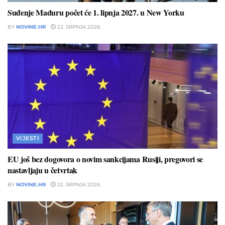
Suđenje Maduru počet će 1. lipnja 2027. u New Yorku
BY
NOVINE.HR
22. SRPNJA 2026.
VIJESTI
EU još bez dogovora o novim sankcijama Rusiji, pregovori se
nastavljaju u četvrtak
BY
NOVINE.HR
22. SRPNJA 2026.