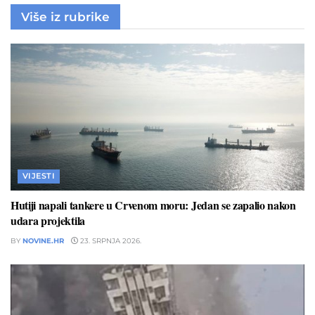
Više iz rubrike
VIJESTI
Hutiji napali tankere u Crvenom moru: Jedan se zapalio nakon
udara projektila
BY
NOVINE.HR
23. SRPNJA 2026.