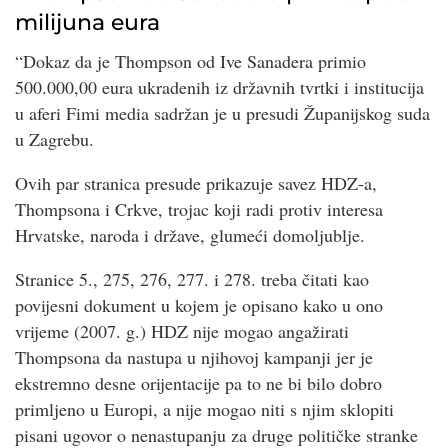
milijuna eura
“Dokaz da je Thompson od Ive Sanadera primio
500.000,00 eura ukradenih iz državnih tvrtki i institucija
u aferi Fimi media sadržan je u presudi Županijskog suda
u Zagrebu.
Ovih par stranica presude prikazuje savez HDZ-a,
Thompsona i Crkve, trojac koji radi protiv interesa
Hrvatske, naroda i države, glumeći domoljublje.
Stranice 5., 275, 276, 277. i 278. treba čitati kao
povijesni dokument u kojem je opisano kako u ono
vrijeme (2007. g.) HDZ nije mogao angažirati
Thompsona da nastupa u njihovoj kampanji jer je
ekstremno desne orijentacije pa to ne bi bilo dobro
primljeno u Europi, a nije mogao niti s njim sklopiti
pisani ugovor o nenastupanju za druge političke stranke