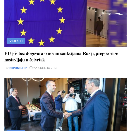
VIJESTI
EU još bez dogovora o novim sankcijama Rusiji, pregovori se
nastavljaju u četvrtak
BY
NOVINE.HR
22. SRPNJA 2026.