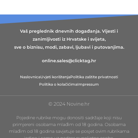
Vaš preglednik dnevnih događanja. Vijesti i
zanimljivosti iz Hrvatske i svijeta,
sve o biznisu, modi, zabavi, ljubavi i putovanjima.
online.sales@clicktag.hr
Naslovnica
Uvjeti korištenja
Politika zaštite privatnosti
Politika o kolačićima
Impressum
© 2024 Novine.hr
Pojedine rubrike mogu donositi sadržaje koji nisu
primjereni osobama mlađim od 18 godina. Osobama
mlađim od 18 godina savjetuje se posjet ovim rubrikama
jedino i samo uz nadzor punoljetne osobe.