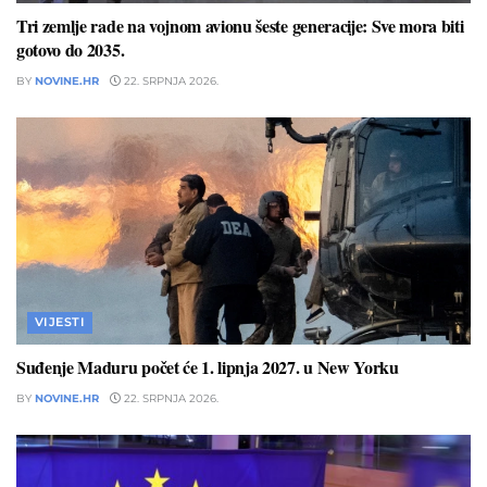
Tri zemlje rade na vojnom avionu šeste generacije: Sve mora biti
gotovo do 2035.
BY
NOVINE.HR
22. SRPNJA 2026.
VIJESTI
Suđenje Maduru počet će 1. lipnja 2027. u New Yorku
BY
NOVINE.HR
22. SRPNJA 2026.