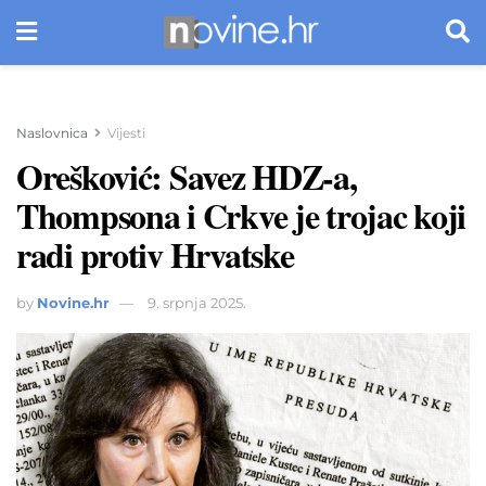
Naslovnica
Vijesti
Orešković: Savez HDZ-a,
Thompsona i Crkve je trojac koji
radi protiv Hrvatske
by
Novine.hr
9. srpnja 2025.