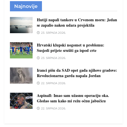
Najnovije
Hutiji napali tankere u Crvenom moru: Jedan
se zapalio nakon udara projektila
23. SRPNJA 2026.
Hrvatski klupski nogomet u problemu:
Susjedi prijete srušiti ga ispod crte
23. SRPNJA 2026.
Iranci pišu da SAD opet gađa njihove gradove:
Revolucionarna garda napala Jordan
22. SRPNJA 2026.
Aspinall: Imao sam užasnu operaciju oka.
Gledao sam kako mi režu očnu jabučicu
22. SRPNJA 2026.