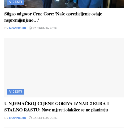
VIJESTI
Stigao odgovor Crne Gore: 'Naše opredjeljenje ostaje
nepromijenjeno…'
BY
NOVINE.HR
22. SRPNJA 2026.
VIJESTI
U NJEMAČKOJ CIJENE GORIVA IZNAD 2 EURA I
STALNO RASTU: Nove mjere i olakšice se ne planiraju
BY
NOVINE.HR
22. SRPNJA 2026.