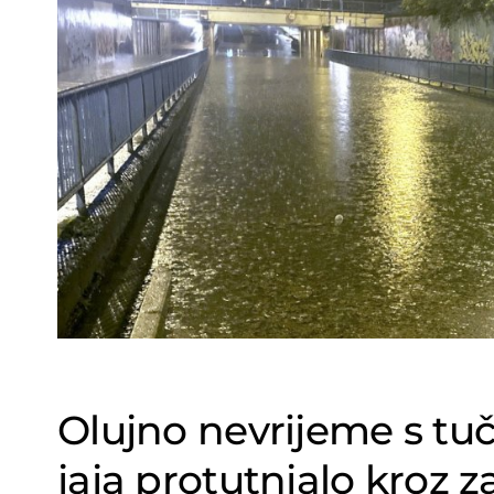
Olujno nevrijeme s tuč
jaja protutnjalo kroz 