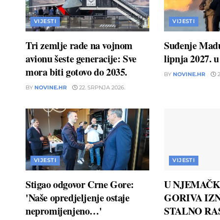
VIJESTI
VIJESTI
Tri zemlje rade na vojnom
Suđenje Madu
avionu šeste generacije: Sve
lipnja 2027. 
mora biti gotovo do 2035.
BY
NOVINE.HR
2
BY
NOVINE.HR
22. SRPNJA 2026.
VIJESTI
VIJESTI
Stigao odgovor Crne Gore:
U NJEMAČK
'Naše opredjeljenje ostaje
GORIVA IZN
nepromijenjeno…'
STALNO RAS