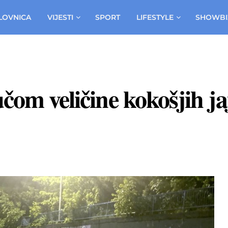
LOVNICA
VIJESTI
SPORT
LIFESTYLE
SHOWBI
čom veličine kokošjih ja