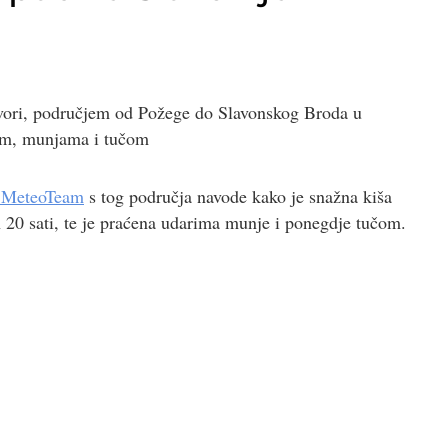
zvori, područjem od Požege do Slavonskog Broda u
šom, munjama i tučom
 MeteoTeam
s tog područja navode kako je snažna kiša
n 20 sati, te je praćena udarima munje i ponegdje tučom.