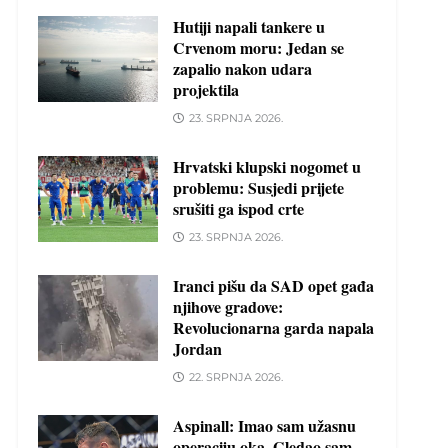
Hutiji napali tankere u
Crvenom moru: Jedan se
zapalio nakon udara
projektila
23. SRPNJA 2026.
Hrvatski klupski nogomet u
problemu: Susjedi prijete
srušiti ga ispod crte
23. SRPNJA 2026.
Iranci pišu da SAD opet gađa
njihove gradove:
Revolucionarna garda napala
Jordan
22. SRPNJA 2026.
Aspinall: Imao sam užasnu
operaciju oka. Gledao sam