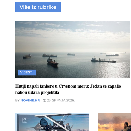
Više iz rubrike
VIJESTI
Hutiji napali tankere u Crvenom moru: Jedan se zapalio
nakon udara projektila
BY
NOVINE.HR
23. SRPNJA 2026.