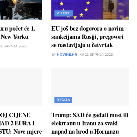
VIJESTI
ru počet će 1.
EU još bez dogovora o novim
u New Yorku
sankcijama Rusiji, pregovori
se nastavljaju u četvrtak
2. SRPNJA 2026.
BY
NOVINE.HR
22. SRPNJA 2026.
REGIJA
OJ CIJENE
Trump: SAD će gađati most ili
AD 2 EURA I
elektranu u Iranu za svaki
TU: Nove mjere
napad na brod u Hormuzu