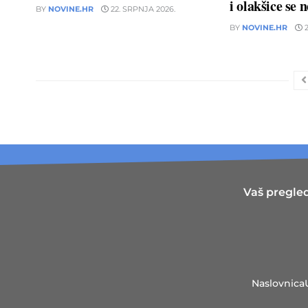
i olakšice se 
BY
NOVINE.HR
22. SRPNJA 2026.
BY
NOVINE.HR
2
Vaš pregled
Naslovnica