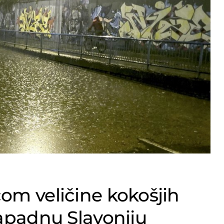
om veličine kokošjih
zapadnu Slavoniju