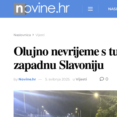
NAS
Naslovnica
Vijesti
Olujno nevrijeme s tu
zapadnu Slavoniju
0
by
Novine.hr
5. svibnja 2025.
u
Vijesti