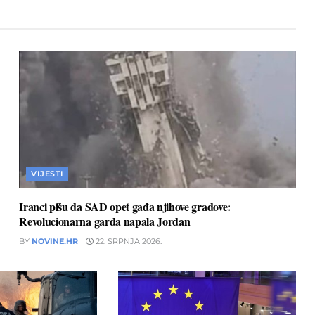
VIJESTI
Iranci pišu da SAD opet gađa njihove gradove:
Revolucionarna garda napala Jordan
BY
NOVINE.HR
22. SRPNJA 2026.