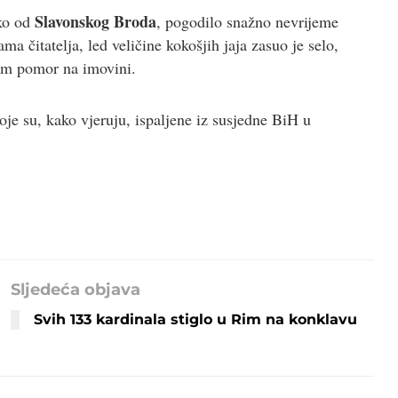
Slavonskog Broda
ko od
, pogodilo snažno nevrijeme
čitatelja, led veličine kokošjih jaja zasuo je selo,
bom pomor na imovini.
koje su, kako vjeruju, ispaljene iz susjedne BiH u
Sljedeća objava
Svih 133 kardinala stiglo u Rim na konklavu