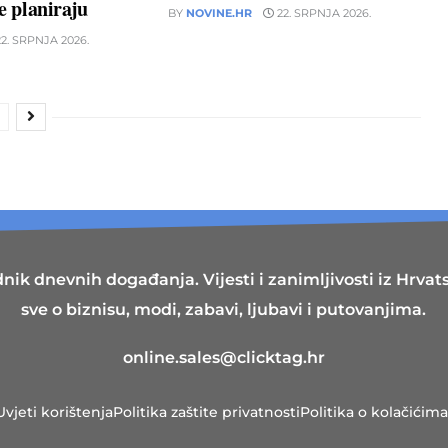
ne planiraju
BY
NOVINE.HR
22. SRPNJA 2026.
2. SRPNJA 2026.
nik dnevnih događanja. Vijesti i zanimljivosti iz Hrvatsk
sve o biznisu, modi, zabavi, ljubavi i putovanjima.
online.sales@clicktag.hr
Uvjeti korištenja
Politika zaštite privatnosti
Politika o kolačićima