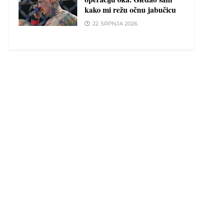
kako mi režu očnu jabučicu
22. SRPNJA 2026.