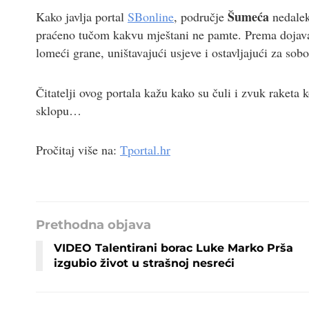
Šumeća
Kako javlja portal
SBonline
, područje
nedale
praćeno tučom kakvu mještani ne pamte. Prema dojavama 
lomeći grane, uništavajući usjeve i ostavljajući za so
Čitatelji ovog portala kažu kako su čuli i zvuk raketa 
sklopu…
Pročitaj više na:
Tportal.hr
Prethodna objava
VIDEO Talentirani borac Luke Marko Prša
izgubio život u strašnoj nesreći