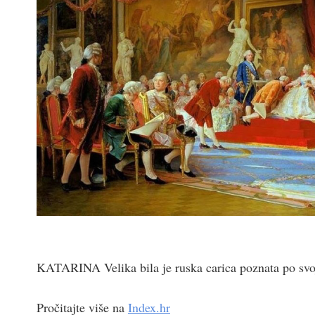
KATARINA Velika bila je ruska carica poznata po svo
Pročitajte više na
Index.hr