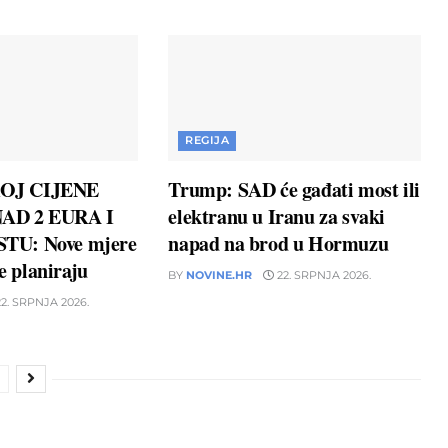
REGIJA
OJ CIJENE
Trump: SAD će gađati most ili
AD 2 EURA I
elektranu u Iranu za svaki
TU: Nove mjere
napad na brod u Hormuzu
ne planiraju
BY
NOVINE.HR
22. SRPNJA 2026.
2. SRPNJA 2026.