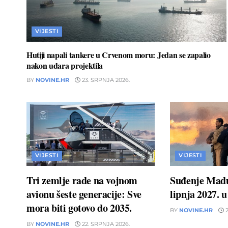
VIJESTI
Hutiji napali tankere u Crvenom moru: Jedan se zapalio
nakon udara projektila
BY
NOVINE.HR
23. SRPNJA 2026.
VIJESTI
VIJESTI
Tri zemlje rade na vojnom
Suđenje Madu
avionu šeste generacije: Sve
lipnja 2027. 
mora biti gotovo do 2035.
BY
NOVINE.HR
2
BY
NOVINE.HR
22. SRPNJA 2026.