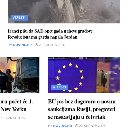
VIJESTI
Iranci pišu da SAD opet gađa njihove gradove:
Revolucionarna garda napala Jordan
BY
NOVINE.HR
22. SRPNJA 2026.
VIJESTI
ru počet će 1.
EU još bez dogovora o novim
u New Yorku
sankcijama Rusiji, pregovori
se nastavljaju u četvrtak
2. SRPNJA 2026.
BY
NOVINE.HR
22. SRPNJA 2026.