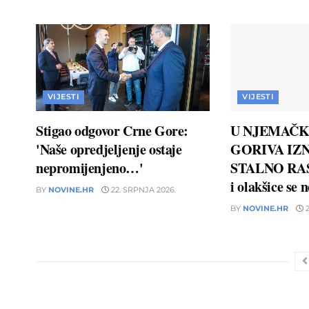
VIJESTI
VIJESTI
Stigao odgovor Crne Gore:
U NJEMAČK
'Naše opredjeljenje ostaje
GORIVA IZN
nepromijenjeno…'
STALNO RAS
i olakšice se 
BY
NOVINE.HR
22. SRPNJA 2026.
BY
NOVINE.HR
2