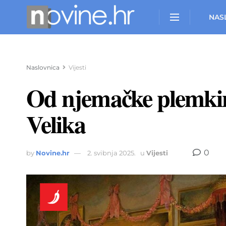
NAS
Naslovnica
Vijesti
Od njemačke plemkinj
Velika
0
by
Novine.hr
2. svibnja 2025.
u
Vijesti