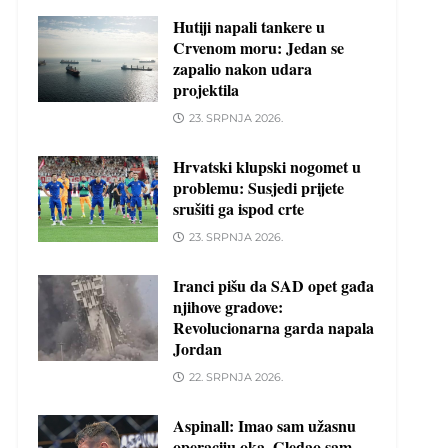
Hutiji napali tankere u
Crvenom moru: Jedan se
zapalio nakon udara
projektila
23. SRPNJA 2026.
Hrvatski klupski nogomet u
problemu: Susjedi prijete
srušiti ga ispod crte
23. SRPNJA 2026.
Iranci pišu da SAD opet gađa
njihove gradove:
Revolucionarna garda napala
Jordan
22. SRPNJA 2026.
Aspinall: Imao sam užasnu
operaciju oka. Gledao sam