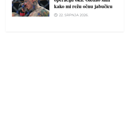
kako mi režu očnu jabučicu
22. SRPNJA 2026.