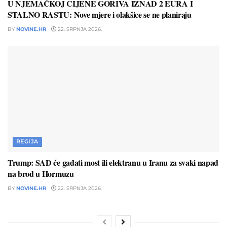
U NJEMAČKOJ CIJENE GORIVA IZNAD 2 EURA I
STALNO RASTU: Nove mjere i olakšice se ne planiraju
BY
NOVINE.HR
22. SRPNJA 2026.
REGIJA
Trump: SAD će gađati most ili elektranu u Iranu za svaki napad
na brod u Hormuzu
BY
NOVINE.HR
22. SRPNJA 2026.