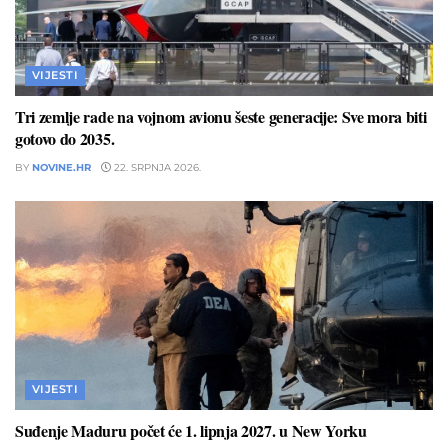
VIJESTI
Tri zemlje rade na vojnom avionu šeste generacije: Sve mora biti
gotovo do 2035.
BY
NOVINE.HR
22. SRPNJA 2026.
VIJESTI
Suđenje Maduru počet će 1. lipnja 2027. u New Yorku