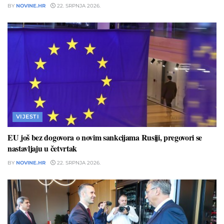
BY
NOVINE.HR
22. SRPNJA 2026.
VIJESTI
EU još bez dogovora o novim sankcijama Rusiji, pregovori se
nastavljaju u četvrtak
BY
NOVINE.HR
22. SRPNJA 2026.