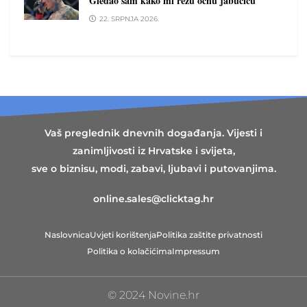
Gledao sam kako mi režu očnu jabučicu
22. SRPNJA 2026.
Vaš preglednik dnevnih događanja. Vijesti i
zanimljivosti iz Hrvatske i svijeta,
sve o biznisu, modi, zabavi, ljubavi i putovanjima.
online.sales@clicktag.hr
Naslovnica
Uvjeti korištenja
Politika zaštite privatnosti
Politika o kolačićima
Impressum
© 2024 Novine.hr