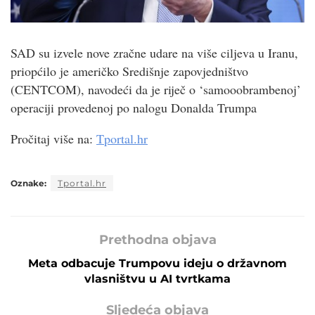
SAD su izvele nove zračne udare na više ciljeva u Iranu,
priopćilo je američko Središnje zapovjedništvo
(CENTCOM), navodeći da je riječ o ‘samooobrambenoj’
operaciji provedenoj po nalogu Donalda Trumpa
Pročitaj više na:
Tportal.hr
Oznake:
Tportal.hr
Prethodna objava
Meta odbacuje Trumpovu ideju o državnom
vlasništvu u AI tvrtkama
Sljedeća objava