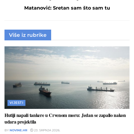
Matanović: Sretan sam što sam tu
Više iz rubrike
VIJESTI
Hutiji napali tankere u Crvenom moru: Jedan se zapalio nakon
udara projektila
BY
NOVINE.HR
23. SRPNJA 2026.