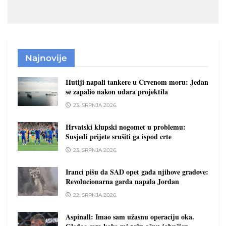
Najnovije
Hutiji napali tankere u Crvenom moru: Jedan
se zapalio nakon udara projektila
23. SRPNJA 2026.
Hrvatski klupski nogomet u problemu:
Susjedi prijete srušiti ga ispod crte
23. SRPNJA 2026.
Iranci pišu da SAD opet gađa njihove gradove:
Revolucionarna garda napala Jordan
22. SRPNJA 2026.
Aspinall: Imao sam užasnu operaciju oka.