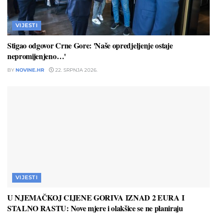
VIJESTI
Stigao odgovor Crne Gore: 'Naše opredjeljenje ostaje
nepromijenjeno…'
BY
NOVINE.HR
22. SRPNJA 2026.
VIJESTI
U NJEMAČKOJ CIJENE GORIVA IZNAD 2 EURA I
STALNO RASTU: Nove mjere i olakšice se ne planiraju