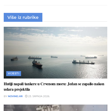
Više iz rubrike
VIJESTI
Hutiji napali tankere u Crvenom moru: Jedan se zapalio nakon
udara projektila
BY
NOVINE.HR
23. SRPNJA 2026.