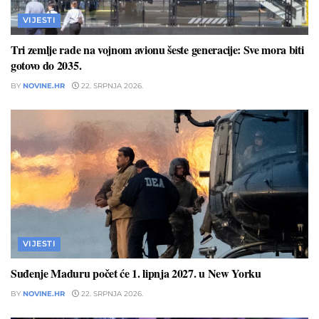
VIJESTI
Tri zemlje rade na vojnom avionu šeste generacije: Sve mora biti
gotovo do 2035.
BY
NOVINE.HR
22. SRPNJA 2026.
VIJESTI
Suđenje Maduru počet će 1. lipnja 2027. u New Yorku
BY
NOVINE.HR
22. SRPNJA 2026.