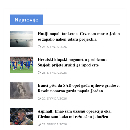
Najnovije
Hutiji napali tankere u Crvenom moru: Jedan
se zapalio nakon udara projektila
23. SRPNJA 2026.
Hrvatski klupski nogomet u problemu:
Susjedi prijete srušiti ga ispod crte
23. SRPNJA 2026.
Iranci pišu da SAD opet gađa njihove gradove:
Revolucionarna garda napala Jordan
22. SRPNJA 2026.
Aspinall: Imao sam užasnu operaciju oka.
Gledao sam kako mi režu očnu jabučicu
22. SRPNJA 2026.