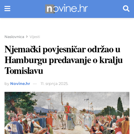
Naslovnica
Vijesti
Njemački povjesničar održao u
Hamburgu predavanje o kralju
Tomislavu
by
Novine.hr
11. srpnja 2025.