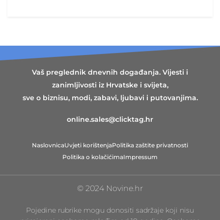
Vaš preglednik dnevnih događanja. Vijesti i
zanimljivosti iz Hrvatske i svijeta,
sve o biznisu, modi, zabavi, ljubavi i putovanjima.
online.sales@clicktag.hr
Naslovnica
Uvjeti korištenja
Politika zaštite privatnosti
Politika o kolačićima
Impressum
© 2024 Novine.hr
Pojedine rubrike mogu donositi sadržaje koji nisu