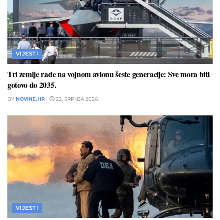
VIJESTI
Tri zemlje rade na vojnom avionu šeste generacije: Sve mora biti
gotovo do 2035.
BY
NOVINE.HR
22. SRPNJA 2026.
VIJESTI