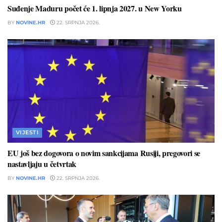
Suđenje Maduru počet će 1. lipnja 2027. u New Yorku
BY
NOVINE.HR
22. SRPNJA 2026.
VIJESTI
EU još bez dogovora o novim sankcijama Rusiji, pregovori se
nastavljaju u četvrtak
BY
NOVINE.HR
22. SRPNJA 2026.