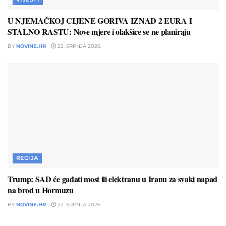
U NJEMAČKOJ CIJENE GORIVA IZNAD 2 EURA I
STALNO RASTU: Nove mjere i olakšice se ne planiraju
BY
NOVINE.HR
22. SRPNJA 2026.
REGIJA
Trump: SAD će gađati most ili elektranu u Iranu za svaki napad
na brod u Hormuzu
BY
NOVINE.HR
22. SRPNJA 2026.