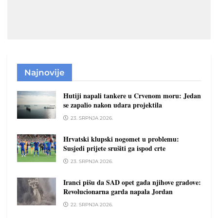
Najnovije
Hutiji napali tankere u Crvenom moru: Jedan
se zapalio nakon udara projektila
23. SRPNJA 2026.
Hrvatski klupski nogomet u problemu:
Susjedi prijete srušiti ga ispod crte
23. SRPNJA 2026.
Iranci pišu da SAD opet gađa njihove gradove:
Revolucionarna garda napala Jordan
22. SRPNJA 2026.