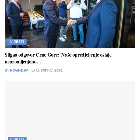
VIJESTI
Stigao odgovor Crne Gore: 'Naše opredjeljenje ostaje
nepromijenjeno…'
BY
NOVINE.HR
22. SRPNJA 2026.
VIJESTI