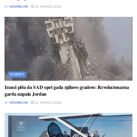
BY
NOVINE.HR
23. SRPNJA 2026.
VIJESTI
Iranci pišu da SAD opet gađa njihove gradove: Revolucionarna
garda napala Jordan
BY
NOVINE.HR
22. SRPNJA 2026.