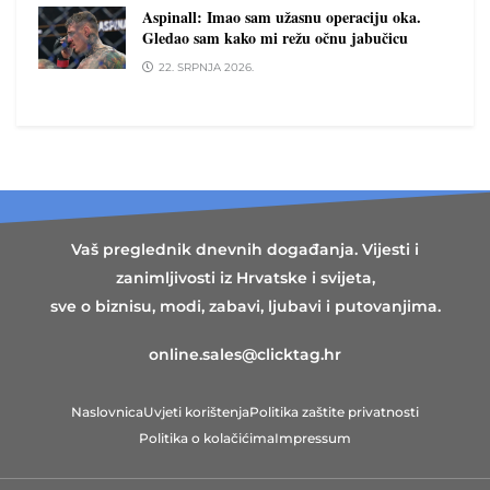
Aspinall: Imao sam užasnu operaciju oka.
Gledao sam kako mi režu očnu jabučicu
22. SRPNJA 2026.
Vaš preglednik dnevnih događanja. Vijesti i
zanimljivosti iz Hrvatske i svijeta,
sve o biznisu, modi, zabavi, ljubavi i putovanjima.
online.sales@clicktag.hr
Naslovnica
Uvjeti korištenja
Politika zaštite privatnosti
Politika o kolačićima
Impressum