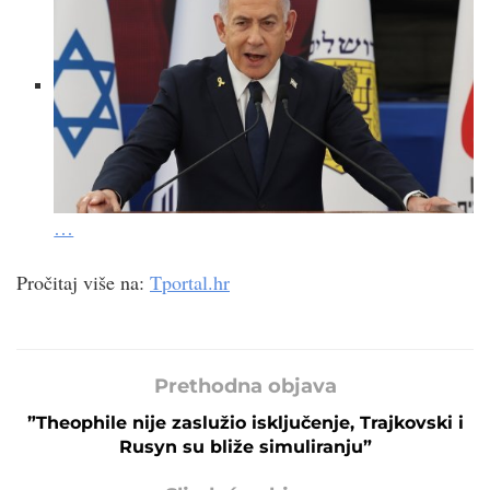
…
Pročitaj više na:
Tportal.hr
Prethodna objava
”Theophile nije zaslužio isključenje, Trajkovski i
Rusyn su bliže simuliranju”