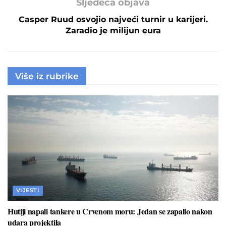
Sljedeća objava
Casper Ruud osvojio najveći turnir u karijeri.
Zaradio je milijun eura
Više iz rubrike
VIJESTI
Hutiji napali tankere u Crvenom moru: Jedan se zapalio nakon
udara projektila