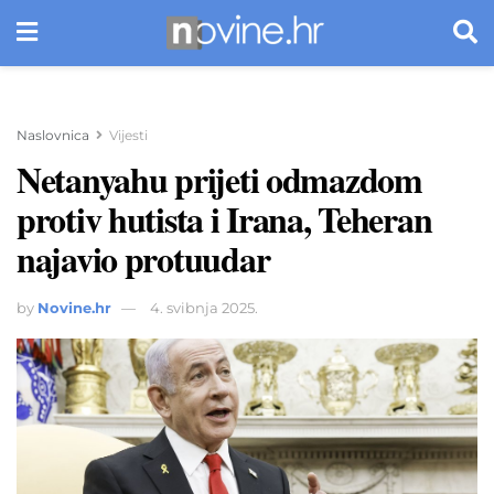
Naslovnica
Vijesti
Netanyahu prijeti odmazdom
protiv hutista i Irana, Teheran
najavio protuudar
by
Novine.hr
4. svibnja 2025.