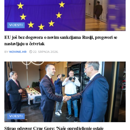
VIJESTI
EU još bez dogovora o novim sankcijama Rusiji, pregovori se
nastavljaju u četvrtak
BY
NOVINE.HR
22. SRPNJA 2026.
VIJESTI
Stigao odgovor Crne Gore: 'Naše opredjeljenje ostaje