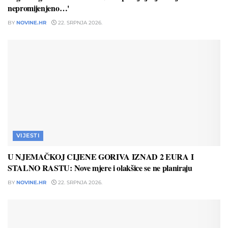
nepromijenjeno…'
BY
NOVINE.HR
22. SRPNJA 2026.
VIJESTI
U NJEMAČKOJ CIJENE GORIVA IZNAD 2 EURA I
STALNO RASTU: Nove mjere i olakšice se ne planiraju
BY
NOVINE.HR
22. SRPNJA 2026.