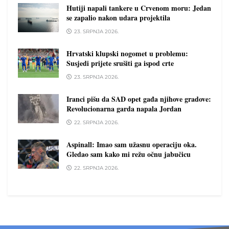
Hutiji napali tankere u Crvenom moru: Jedan
se zapalio nakon udara projektila
23. SRPNJA 2026.
Hrvatski klupski nogomet u problemu:
Susjedi prijete srušiti ga ispod crte
23. SRPNJA 2026.
Iranci pišu da SAD opet gađa njihove gradove:
Revolucionarna garda napala Jordan
22. SRPNJA 2026.
Aspinall: Imao sam užasnu operaciju oka.
Gledao sam kako mi režu očnu jabučicu
22. SRPNJA 2026.