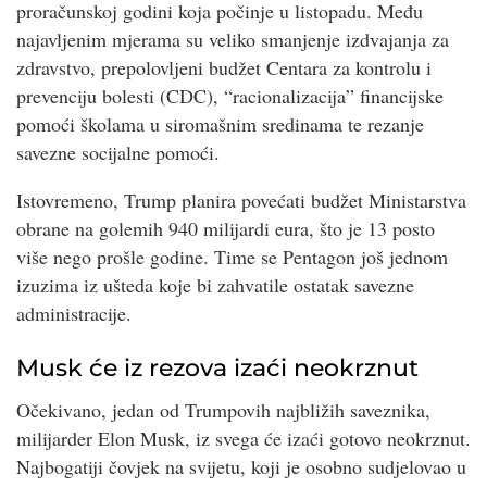
proračunskoj godini koja počinje u listopadu. Među
najavljenim mjerama su veliko smanjenje izdvajanja za
zdravstvo, prepolovljeni budžet Centara za kontrolu i
prevenciju bolesti (CDC), “racionalizacija” financijske
pomoći školama u siromašnim sredinama te rezanje
savezne socijalne pomoći.
Istovremeno, Trump planira povećati budžet Ministarstva
obrane na golemih 940 milijardi eura, što je 13 posto
više nego prošle godine. Time se Pentagon još jednom
izuzima iz ušteda koje bi zahvatile ostatak savezne
administracije.
Musk će iz rezova izaći neokrznut
Očekivano, jedan od Trumpovih najbližih saveznika,
milijarder Elon Musk, iz svega će izaći gotovo neokrznut.
Najbogatiji čovjek na svijetu, koji je osobno sudjelovao u