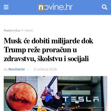
Naslovnica
Vijesti
Musk će dobiti milijarde dok
Trump reže proračun u
zdravstvu, školstvu i socijali
by
Novine.hr
3. svibnja 2025.