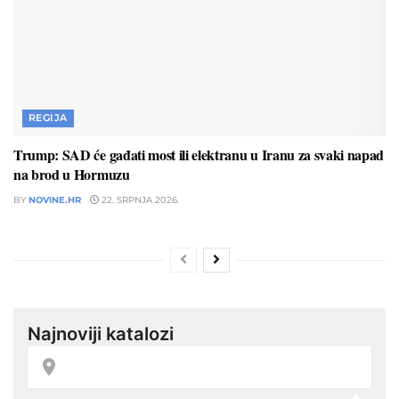
REGIJA
Trump: SAD će gađati most ili elektranu u Iranu za svaki napad
na brod u Hormuzu
BY
NOVINE.HR
22. SRPNJA 2026.