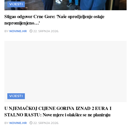
VIJESTI
Stigao odgovor Crne Gore: 'Naše opredjeljenje ostaje
nepromijenjeno…'
BY
NOVINE.HR
22. SRPNJA 2026.
VIJESTI
U NJEMAČKOJ CIJENE GORIVA IZNAD 2 EURA I
STALNO RASTU: Nove mjere i olakšice se ne planiraju
BY
NOVINE.HR
22. SRPNJA 2026.