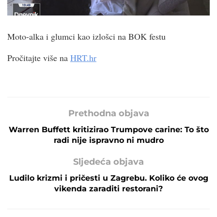
Moto-alka i glumci kao izlošci na BOK festu
Pročitajte više na
HRT.hr
Prethodna objava
Warren Buffett kritizirao Trumpove carine: To što
radi nije ispravno ni mudro
Sljedeća objava
Ludilo krizmi i pričesti u Zagrebu. Koliko će ovog
vikenda zaraditi restorani?