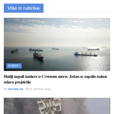
Više iz rubrike
VIJESTI
Hutiji napali tankere u Crvenom moru: Jedan se zapalio nakon
udara projektila
BY
NOVINE.HR
23. SRPNJA 2026.