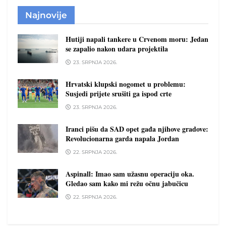
Najnovije
Hutiji napali tankere u Crvenom moru: Jedan
se zapalio nakon udara projektila
23. SRPNJA 2026.
Hrvatski klupski nogomet u problemu:
Susjedi prijete srušiti ga ispod crte
23. SRPNJA 2026.
Iranci pišu da SAD opet gađa njihove gradove:
Revolucionarna garda napala Jordan
22. SRPNJA 2026.
Aspinall: Imao sam užasnu operaciju oka.
Gledao sam kako mi režu očnu jabučicu
22. SRPNJA 2026.