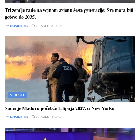
Tri zemlje rade na vojnom avionu šeste generacije: Sve mora biti
gotovo do 2035.
BY
NOVINE.HR
22. SRPNJA 2026.
VIJESTI
Suđenje Maduru počet će 1. lipnja 2027. u New Yorku
BY
NOVINE.HR
22. SRPNJA 2026.