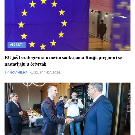
VIJESTI
EU još bez dogovora o novim sankcijama Rusiji, pregovori se
nastavljaju u četvrtak
BY
NOVINE.HR
22. SRPNJA 2026.