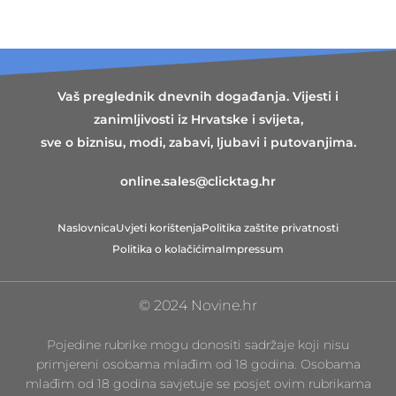
Vaš preglednik dnevnih događanja. Vijesti i
zanimljivosti iz Hrvatske i svijeta,
sve o biznisu, modi, zabavi, ljubavi i putovanjima.
online.sales@clicktag.hr
Naslovnica
Uvjeti korištenja
Politika zaštite privatnosti
Politika o kolačićima
Impressum
© 2024 Novine.hr
Pojedine rubrike mogu donositi sadržaje koji nisu
primjereni osobama mlađim od 18 godina. Osobama
mlađim od 18 godina savjetuje se posjet ovim rubrikama