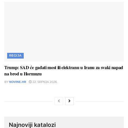
REGIJA
Trump: SAD će gađati most ili elektranu u Iranu za svaki napad
na brod u Hormuzu
BY
NOVINE.HR
22. SRPNJA 2026.