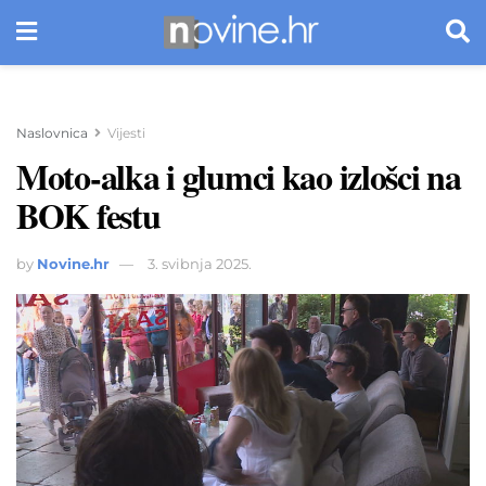
Naslovnica
Vijesti
Moto-alka i glumci kao izlošci na
BOK festu
by
Novine.hr
3. svibnja 2025.