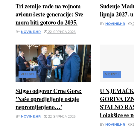
Tri zemlje rade na vojnom
Suđenje Madu
avionu šeste generacije: Sve
lipnja 2027. 
mora biti gotovo do 2035.
BY
NOVINE.HR
2
BY
NOVINE.HR
22. SRPNJA 2026.
VIJESTI
VIJESTI
Stigao odgovor Crne Gore:
U NJEMAČK
'Naše opredjeljenje ostaje
GORIVA IZN
nepromijenjeno…'
STALNO RAS
i olakšice se 
BY
NOVINE.HR
22. SRPNJA 2026.
BY
NOVINE.HR
2