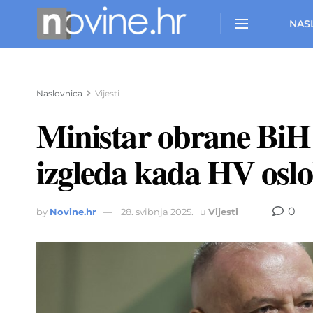
NAS
Naslovnica
Vijesti
Ministar obrane BiH 
izgleda kada HV osl
0
by
Novine.hr
28. svibnja 2025.
u
Vijesti