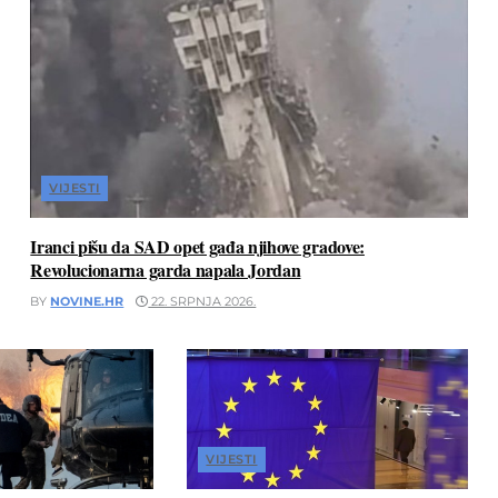
VIJESTI
Iranci pišu da SAD opet gađa njihove gradove:
Revolucionarna garda napala Jordan
BY
NOVINE.HR
22. SRPNJA 2026.
VIJESTI