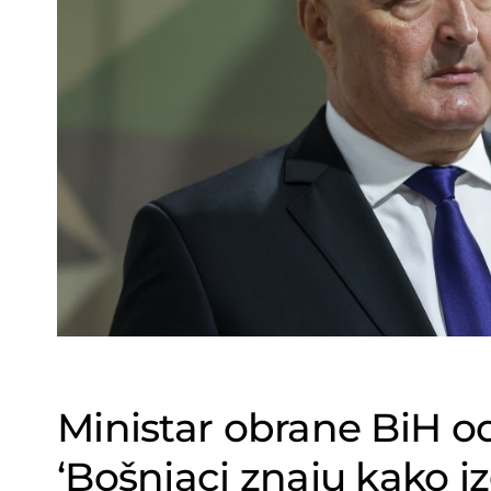
Ministar obrane BiH o
‘Bošnjaci znaju kako 