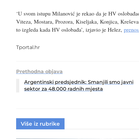
‘U svom istupu Milanović je rekao da je HV oslobađa
Viteza, Mostara, Prozora, Kiseljaka, Konjica, Krešev
to izgleda kada HV oslobađa’, izjavio je Helez,
prenos
Tportal.hr
Prethodna objava
Argentinski predsjednik: Smanjili smo javni
sektor za 48.000 radnih mjesta
Više iz rubrike