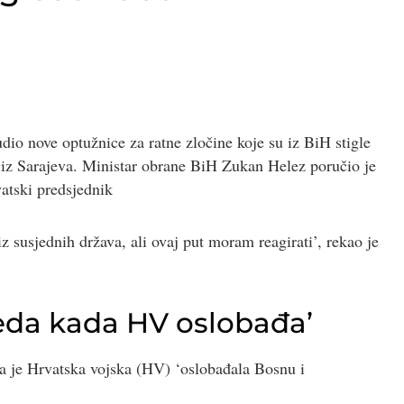
dio nove optužnice za ratne zločine koje su iz BiH stigle
r iz Sarajeva. Ministar obrane BiH Zukan Helez poručio je
vatski predsjednik
z susjednih država, ali ovaj put moram reagirati’, rekao je
leda kada HV oslobađa’
da je Hrvatska vojska (HV) ‘oslobađala Bosnu i