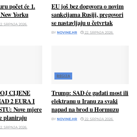
ru počet će 1.
EU još bez dogovora o novim
u New Yorku
sankcijama Rusiji, pregovori
se nastavljaju u četvrtak
2. SRPNJA 2026.
BY
NOVINE.HR
22. SRPNJA 2026.
REGIJA
OJ CIJENE
Trump: SAD će gađati most ili
AD 2 EURA I
elektranu u Iranu za svaki
TU: Nove mjere
napad na brod u Hormuzu
ne planiraju
BY
NOVINE.HR
22. SRPNJA 2026.
2. SRPNJA 2026.