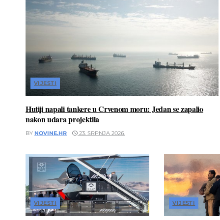
VIJESTI
Hutiji napali tankere u Crvenom moru: Jedan se zapalio
nakon udara projektila
BY
NOVINE.HR
23. SRPNJA 2026.
VIJESTI
VIJESTI