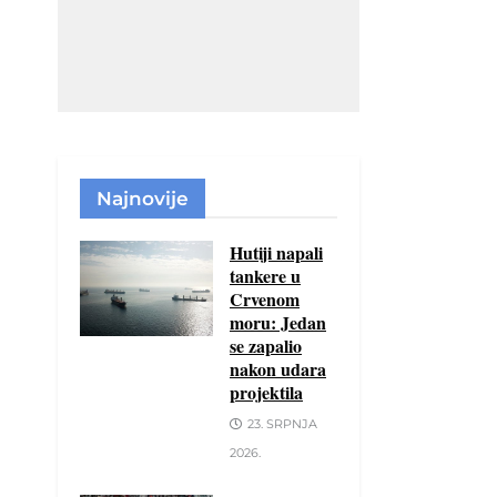
Najnovije
Hutiji napali
tankere u
Crvenom
moru: Jedan
se zapalio
nakon udara
projektila
23. SRPNJA
2026.