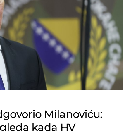
dgovorio Milanoviću:
izgleda kada HV