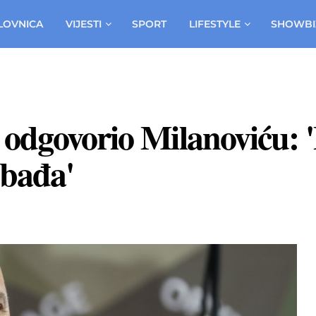
LOVNICA
VIJESTI
SPORT
LIFESTYLE
SHOWBI
odgovorio Milanoviću: 
obađa'