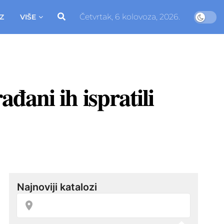
Četvrtak, 6 kolovoza, 2026.
Z
VIŠE
ađani ih ispratili