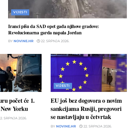
VIJESTI
Iranci pišu da SAD opet gađa njihove gradove:
Revolucionarna garda napala Jordan
BY
NOVINE.HR
22. SRPNJA 2026.
VIJESTI
ru počet će 1.
EU još bez dogovora o novim
u New Yorku
sankcijama Rusiji, pregovori
se nastavljaju u četvrtak
2. SRPNJA 2026.
BY
NOVINE.HR
22. SRPNJA 2026.