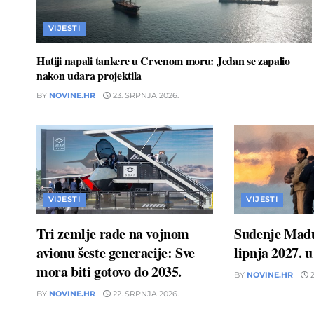
VIJESTI
Hutiji napali tankere u Crvenom moru: Jedan se zapalio
nakon udara projektila
BY
NOVINE.HR
23. SRPNJA 2026.
VIJESTI
VIJESTI
Tri zemlje rade na vojnom
Suđenje Madu
avionu šeste generacije: Sve
lipnja 2027. 
mora biti gotovo do 2035.
BY
NOVINE.HR
2
BY
NOVINE.HR
22. SRPNJA 2026.