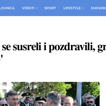
LOVNICA
VIJESTI
SPORT
LIFESTYLE
SHOWBI
e susreli i pozdravili, gr
'