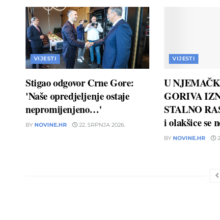
VIJESTI
VIJESTI
Stigao odgovor Crne Gore:
U NJEMAČK
'Naše opredjeljenje ostaje
GORIVA IZN
nepromijenjeno…'
STALNO RAS
i olakšice se 
BY
NOVINE.HR
22. SRPNJA 2026.
BY
NOVINE.HR
2