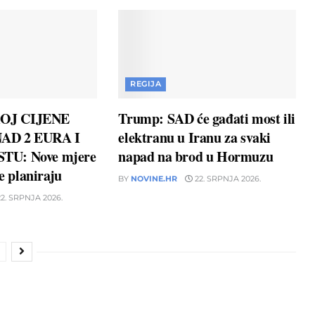
REGIJA
OJ CIJENE
Trump: SAD će gađati most ili
AD 2 EURA I
elektranu u Iranu za svaki
TU: Nove mjere
napad na brod u Hormuzu
ne planiraju
BY
NOVINE.HR
22. SRPNJA 2026.
2. SRPNJA 2026.