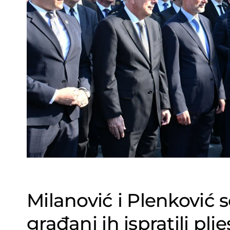
Milanović i Plenković se
građani ih ispratili pl