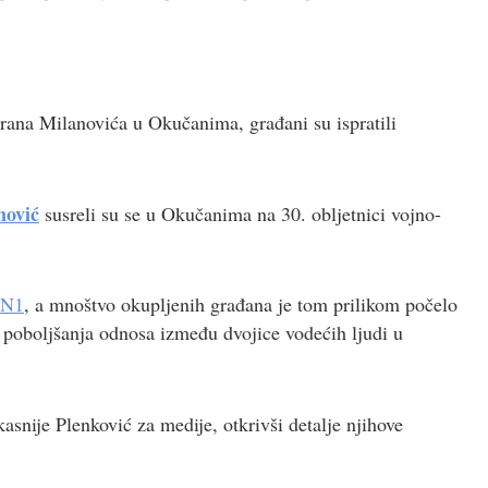
rana Milanovića u Okučanima, građani su ispratili
nović
susreli su se u Okučanima na 30. obljetnici vojno-
N1
, a mnoštvo okupljenih građana je tom prilikom počelo
u poboljšanja odnosa između dvojice vodećih ljudi u
asnije Plenković za medije, otkrivši detalje njihove