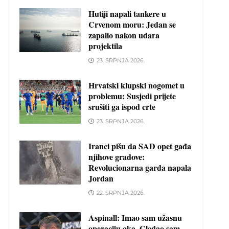
Hutiji napali tankere u
Crvenom moru: Jedan se
zapalio nakon udara
projektila
23. SRPNJA 2026.
Hrvatski klupski nogomet u
problemu: Susjedi prijete
srušiti ga ispod crte
23. SRPNJA 2026.
Iranci pišu da SAD opet gađa
njihove gradove:
Revolucionarna garda napala
Jordan
22. SRPNJA 2026.
Aspinall: Imao sam užasnu
operaciju oka. Gledao sam