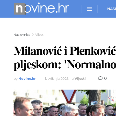
NAS
Naslovnica
Vijesti
Milanović i Plenković s
pljeskom: 'Normalno
0
by
Novine.hr
1. svibnja 2025.
u
Vijesti