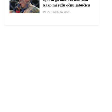
kako mi režu očnu jabučicu
22. SRPNJA 2026.