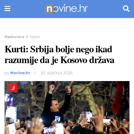
Naslovnica
Vijesti
Kurti: Srbija bolje nego ikad
razumije da je Kosovo država
by
Novine.hr
20. siječnja 2026.