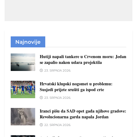
Najnovije
Hutiji napali tankere u Crvenom moru: Jedan
se zapalio nakon udara projektila
23. SRPNJA 2026.
Hrvatski klupski nogomet u problemu:
Susjedi prijete srušiti ga ispod crte
23. SRPNJA 2026.
Iranci pišu da SAD opet gađa njihove gradove:
Revolucionarna garda napala Jordan
22. SRPNJA 2026.