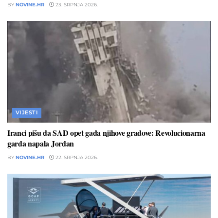
BY
NOVINE.HR
23. SRPNJA 2026.
VIJESTI
Iranci pišu da SAD opet gađa njihove gradove: Revolucionarna
garda napala Jordan
BY
NOVINE.HR
22. SRPNJA 2026.