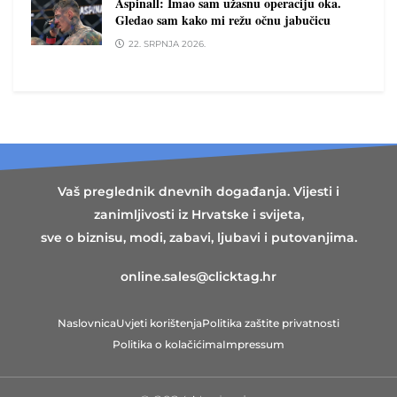
Aspinall: Imao sam užasnu operaciju oka.
Gledao sam kako mi režu očnu jabučicu
22. SRPNJA 2026.
Vaš preglednik dnevnih događanja. Vijesti i
zanimljivosti iz Hrvatske i svijeta,
sve o biznisu, modi, zabavi, ljubavi i putovanjima.
online.sales@clicktag.hr
Naslovnica
Uvjeti korištenja
Politika zaštite privatnosti
Politika o kolačićima
Impressum