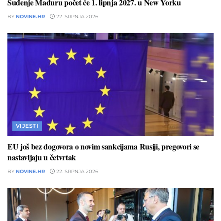
Suđenje Maduru počet će 1. lipnja 2027. u New Yorku
BY
NOVINE.HR
22. SRPNJA 2026.
VIJESTI
EU još bez dogovora o novim sankcijama Rusiji, pregovori se
nastavljaju u četvrtak
BY
NOVINE.HR
22. SRPNJA 2026.