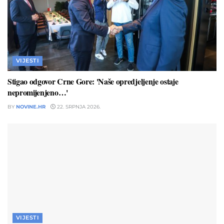
VIJESTI
Stigao odgovor Crne Gore: 'Naše opredjeljenje ostaje
nepromijenjeno…'
BY
NOVINE.HR
22. SRPNJA 2026.
VIJESTI