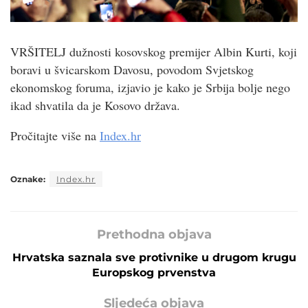
VRŠITELJ dužnosti kosovskog premijer Albin Kurti, koji
boravi u švicarskom Davosu, povodom Svjetskog
ekonomskog foruma, izjavio je kako je Srbija bolje nego
ikad shvatila da je Kosovo država.
Pročitajte više na
Index.hr
Oznake:
Index.hr
Prethodna objava
Hrvatska saznala sve protivnike u drugom krugu
Europskog prvenstva
Sljedeća objava