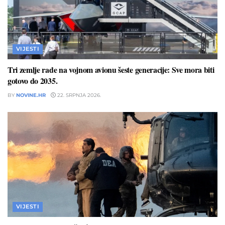
VIJESTI
Tri zemlje rade na vojnom avionu šeste generacije: Sve mora biti
gotovo do 2035.
BY
NOVINE.HR
22. SRPNJA 2026.
VIJESTI