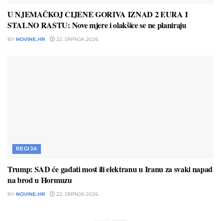
U NJEMAČKOJ CIJENE GORIVA IZNAD 2 EURA I
STALNO RASTU: Nove mjere i olakšice se ne planiraju
BY
NOVINE.HR
22. SRPNJA 2026.
REGIJA
Trump: SAD će gađati most ili elektranu u Iranu za svaki napad
na brod u Hormuzu
BY
NOVINE.HR
22. SRPNJA 2026.