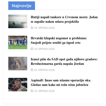
Najnovije
Hutiji napali tankere u Crvenom moru: Jedan
se zapalio nakon udara projektila
23. SRPNJA 2026.
Hrvatski klupski nogomet u problemu:
Susjedi prijete srušiti ga ispod crte
23. SRPNJA 2026.
Iranci pišu da SAD opet gađa njihove gradove:
Revolucionarna garda napala Jordan
22. SRPNJA 2026.
Aspinall: Imao sam užasnu operaciju oka.
Gledao sam kako mi režu očnu jabučicu
22. SRPNJA 2026.