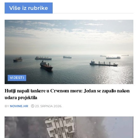
Više iz rubrike
VIJESTI
Hutiji napali tankere u Crvenom moru: Jedan se zapalio nakon
udara projektila
BY
NOVINE.HR
23. SRPNJA 2026.