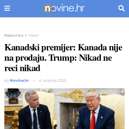
Naslovnica
Vijesti
Kanadski premijer: Kanada nije
na prodaju. Trump: Nikad ne
reci nikad
by
Novine.hr
6. svibnja 2025.