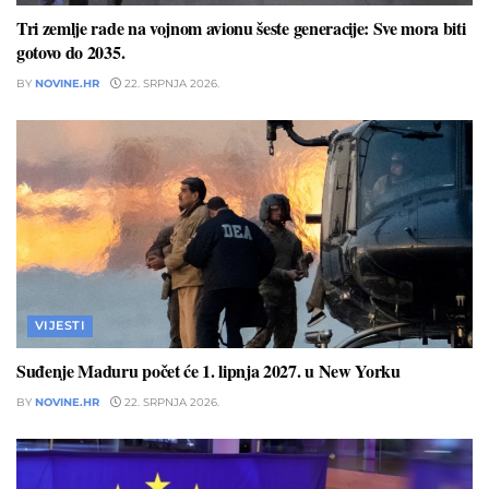
Tri zemlje rade na vojnom avionu šeste generacije: Sve mora biti
gotovo do 2035.
BY
NOVINE.HR
22. SRPNJA 2026.
VIJESTI
Suđenje Maduru počet će 1. lipnja 2027. u New Yorku
BY
NOVINE.HR
22. SRPNJA 2026.