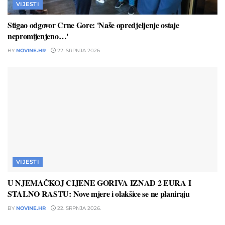
VIJESTI
Stigao odgovor Crne Gore: 'Naše opredjeljenje ostaje
nepromijenjeno…'
BY
NOVINE.HR
22. SRPNJA 2026.
VIJESTI
U NJEMAČKOJ CIJENE GORIVA IZNAD 2 EURA I
STALNO RASTU: Nove mjere i olakšice se ne planiraju
BY
NOVINE.HR
22. SRPNJA 2026.