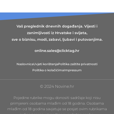
Vaš preglednik dnevnih događanja. Vijesti i
zanimljivosti iz Hrvatske i svijeta,
sve o biznisu, modi, zabavi, ljubavi i putovanjima.
online.sales@clicktag.hr
Naslovnica
Uvjeti korištenja
Politika zaštite privatnosti
Politika o kolačićima
Impressum
© 2024 Novine.hr
Pojedine rubrike mogu donositi sadržaje koji nisu
primjereni osobama mlađim od 18 godina. Osobama
mlađim od 18 godina savjetuje se posjet ovim rubrikama