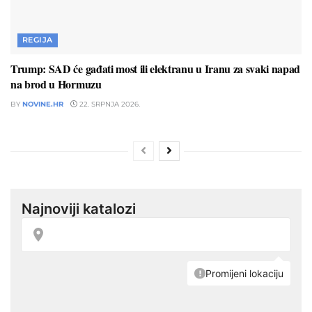
REGIJA
Trump: SAD će gađati most ili elektranu u Iranu za svaki napad
na brod u Hormuzu
BY
NOVINE.HR
22. SRPNJA 2026.