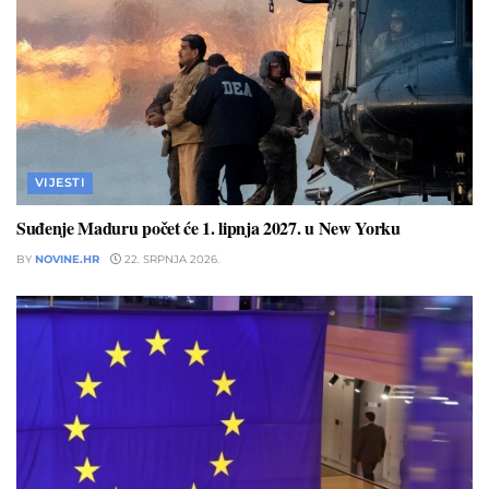
VIJESTI
Suđenje Maduru počet će 1. lipnja 2027. u New Yorku
BY
NOVINE.HR
22. SRPNJA 2026.