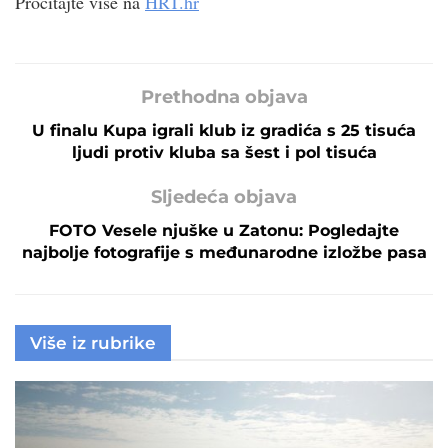
Pročitajte više na
HRT.hr
Prethodna objava
U finalu Kupa igrali klub iz gradića s 25 tisuća
ljudi protiv kluba sa šest i pol tisuća
Sljedeća objava
FOTO Vesele njuške u Zatonu: Pogledajte
najbolje fotografije s međunarodne izložbe pasa
Više iz rubrike