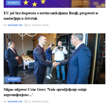
VIJESTI
EU još bez dogovora o novim sankcijama Rusiji, pregovori se
nastavljaju u četvrtak
BY
NOVINE.HR
22. SRPNJA 2026.
VIJESTI
Stigao odgovor Crne Gore: 'Naše opredjeljenje ostaje
nepromijenjeno…'
BY
NOVINE.HR
22. SRPNJA 2026.