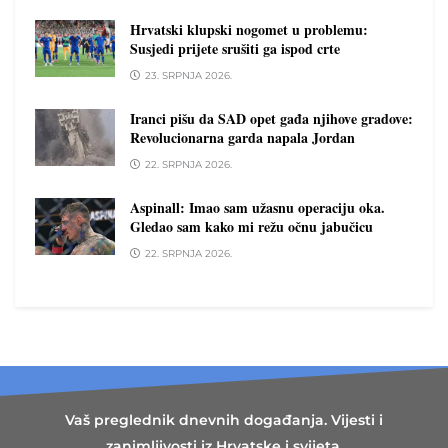
Hrvatski klupski nogomet u problemu:
Susjedi prijete srušiti ga ispod crte
23. SRPNJA 2026.
Iranci pišu da SAD opet gađa njihove gradove:
Revolucionarna garda napala Jordan
22. SRPNJA 2026.
Aspinall: Imao sam užasnu operaciju oka.
Gledao sam kako mi režu očnu jabučicu
22. SRPNJA 2026.
Vaš preglednik dnevnih događanja. Vijesti i
zanimljivosti iz Hrvatske i svijeta,