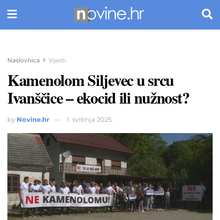
Naslovnica
Vijesti
Kamenolom Siljevec u srcu
Ivanščice – ekocid ili nužnost?
by
Novine.hr
1. svibnja 2025.