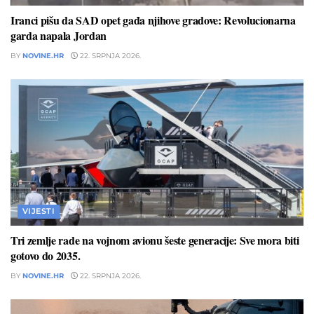
Iranci pišu da SAD opet gađa njihove gradove: Revolucionarna
garda napala Jordan
BY
NOVINE.HR
22. SRPNJA 2026.
VIJESTI
Tri zemlje rade na vojnom avionu šeste generacije: Sve mora biti
gotovo do 2035.
BY
NOVINE.HR
22. SRPNJA 2026.