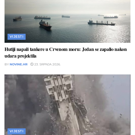
VIJESTI
Hutiji napali tankere u Crvenom moru: Jedan se zapalio nakon
udara projektila
BY
NOVINE.HR
23. SRPNJA 2026.
VIJESTI