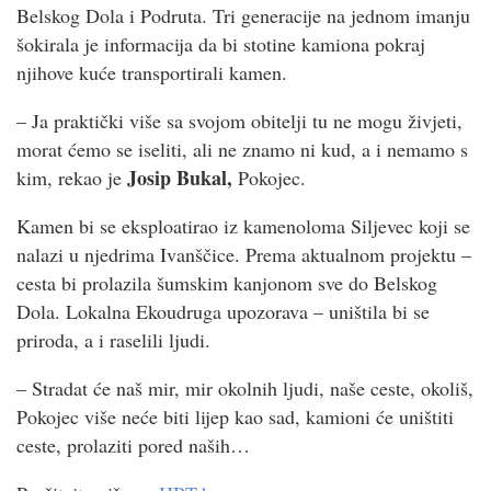
Belskog Dola i Podruta. Tri generacije na jednom imanju
šokirala je informacija da bi stotine kamiona pokraj
njihove kuće transportirali kamen.
– Ja praktički više sa svojom obitelji tu ne mogu živjeti,
morat ćemo se iseliti, ali ne znamo ni kud, a i nemamo s
Josip Bukal,
kim, rekao je
Pokojec.
Kamen bi se eksploatirao iz kamenoloma Siljevec koji se
nalazi u njedrima Ivanščice. Prema aktualnom projektu –
cesta bi prolazila šumskim kanjonom sve do Belskog
Dola. Lokalna Ekoudruga upozorava – uništila bi se
priroda, a i raselili ljudi.
– Stradat će naš mir, mir okolnih ljudi, naše ceste, okoliš,
Pokojec više neće biti lijep kao sad, kamioni će uništiti
ceste, prolaziti pored naših…