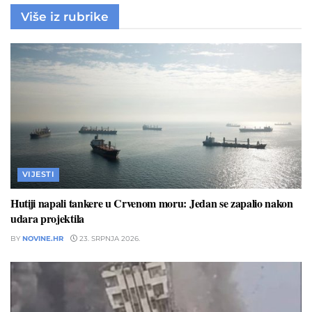
Više iz rubrike
VIJESTI
Hutiji napali tankere u Crvenom moru: Jedan se zapalio nakon
udara projektila
BY
NOVINE.HR
23. SRPNJA 2026.