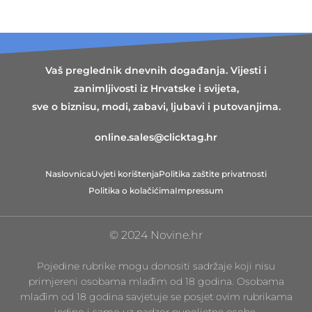
Vaš preglednik dnevnih događanja. Vijesti i
zanimljivosti iz Hrvatske i svijeta,
sve o biznisu, modi, zabavi, ljubavi i putovanjima.
online.sales@clicktag.hr
Naslovnica
Uvjeti korištenja
Politika zaštite privatnosti
Politika o kolačićima
Impressum
© 2024 Novine.hr
Pojedine rubrike mogu donositi sadržaje koji nisu
primjereni osobama mlađim od 18 godina. Osobama
mlađim od 18 godina savjetuje se posjet ovim rubrikama