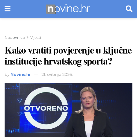
Naslovnica
Vijesti
Kako vratiti povjerenje u ključne
institucije hrvatskog sporta?
by
Novine.hr
21. svibnja 2026.