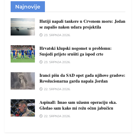
Najnovije
Hutiji napali tankere u Crvenom moru: Jedan
se zapalio nakon udara projektila
23. SRPNJA 2026.
Hrvatski klupski nogomet u problemu:
Susjedi prijete srušiti ga ispod crte
23. SRPNJA 2026.
Iranci pišu da SAD opet gađa njihove gradove:
Revolucionarna garda napala Jordan
22. SRPNJA 2026.
Aspinall: Imao sam užasnu operaciju oka.
Gledao sam kako mi režu očnu jabučicu
22. SRPNJA 2026.