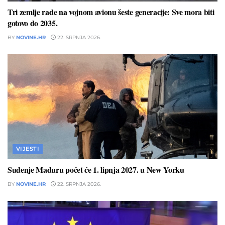
Tri zemlje rade na vojnom avionu šeste generacije: Sve mora biti
gotovo do 2035.
BY
NOVINE.HR
22. SRPNJA 2026.
VIJESTI
Suđenje Maduru počet će 1. lipnja 2027. u New Yorku
BY
NOVINE.HR
22. SRPNJA 2026.