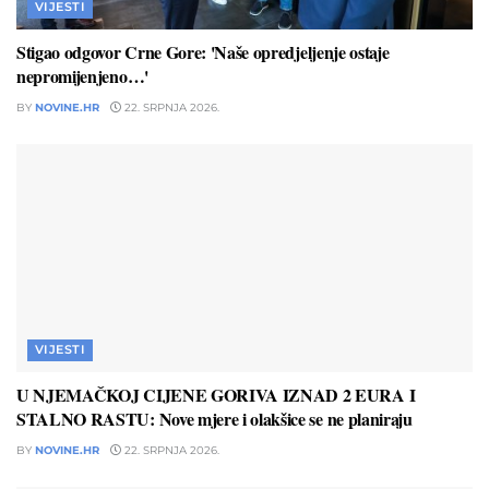
VIJESTI
Stigao odgovor Crne Gore: 'Naše opredjeljenje ostaje
nepromijenjeno…'
BY
NOVINE.HR
22. SRPNJA 2026.
VIJESTI
U NJEMAČKOJ CIJENE GORIVA IZNAD 2 EURA I
STALNO RASTU: Nove mjere i olakšice se ne planiraju
BY
NOVINE.HR
22. SRPNJA 2026.