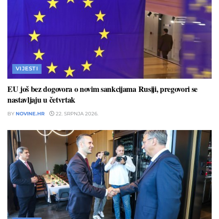
VIJESTI
EU još bez dogovora o novim sankcijama Rusiji, pregovori se
nastavljaju u četvrtak
BY
NOVINE.HR
22. SRPNJA 2026.