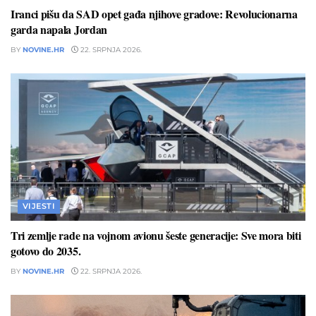
Iranci pišu da SAD opet gađa njihove gradove: Revolucionarna
garda napala Jordan
BY
NOVINE.HR
22. SRPNJA 2026.
VIJESTI
Tri zemlje rade na vojnom avionu šeste generacije: Sve mora biti
gotovo do 2035.
BY
NOVINE.HR
22. SRPNJA 2026.