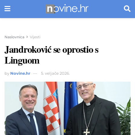
Naslovnica
Vijesti
Jandroković se oprostio s
Linguom
by
Novine.hr
5. veljače 2026.