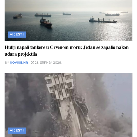
VIJESTI
Hutiji napali tankere u Crvenom moru: Jedan se zapalio nakon
udara projektila
BY
NOVINE.HR
23. SRPNJA 2026.
VIJESTI