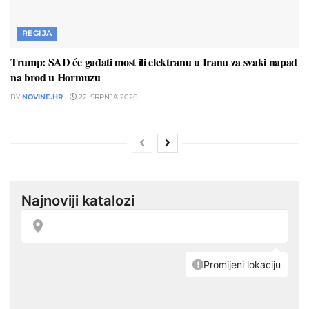
REGIJA
Trump: SAD će gađati most ili elektranu u Iranu za svaki napad
na brod u Hormuzu
BY
NOVINE.HR
22. SRPNJA 2026.