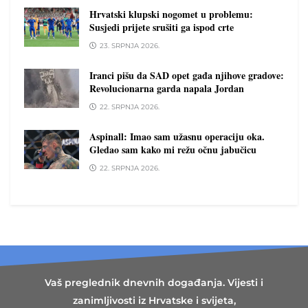
Hrvatski klupski nogomet u problemu:
Susjedi prijete srušiti ga ispod crte
23. SRPNJA 2026.
Iranci pišu da SAD opet gađa njihove gradove:
Revolucionarna garda napala Jordan
22. SRPNJA 2026.
Aspinall: Imao sam užasnu operaciju oka.
Gledao sam kako mi režu očnu jabučicu
22. SRPNJA 2026.
Vaš preglednik dnevnih događanja. Vijesti i
zanimljivosti iz Hrvatske i svijeta,