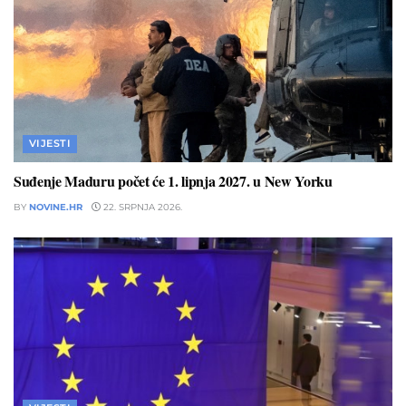
VIJESTI
Suđenje Maduru počet će 1. lipnja 2027. u New Yorku
BY
NOVINE.HR
22. SRPNJA 2026.