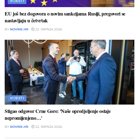
VIJESTI
EU još bez dogovora o novim sankcijama Rusiji, pregovori se
nastavljaju u četvrtak
BY
NOVINE.HR
22. SRPNJA 2026.
VIJESTI
Stigao odgovor Crne Gore: 'Naše opredjeljenje ostaje
nepromijenjeno…'
BY
NOVINE.HR
22. SRPNJA 2026.