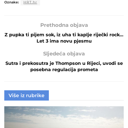
Oznake:
HRT.hr
Prethodna objava
Z pupka ti pijem sok, iz uha ti kaplje riječki rock…
Let 3 ima novu pjesmu
Sljedeća objava
Sutra i prekosutra je Thompson u Rijeci, uvodi se
posebna regulacija prometa
Više iz rubrike