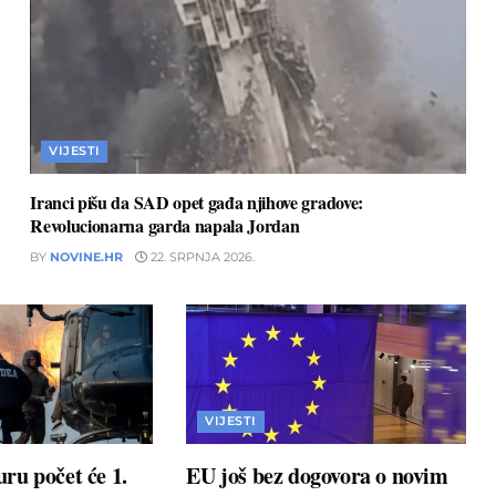
VIJESTI
Iranci pišu da SAD opet gađa njihove gradove:
Revolucionarna garda napala Jordan
BY
NOVINE.HR
22. SRPNJA 2026.
VIJESTI
ru počet će 1.
EU još bez dogovora o novim