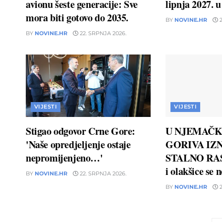
avionu šeste generacije: Sve
lipnja 2027. 
mora biti gotovo do 2035.
BY
NOVINE.HR
2
BY
NOVINE.HR
22. SRPNJA 2026.
VIJESTI
VIJESTI
Stigao odgovor Crne Gore:
U NJEMAČK
'Naše opredjeljenje ostaje
GORIVA IZN
nepromijenjeno…'
STALNO RAS
i olakšice se 
BY
NOVINE.HR
22. SRPNJA 2026.
BY
NOVINE.HR
2