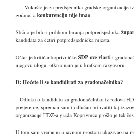
Vukušić je za predsjednika gradske organizacije i
konkurenciju nije imao
godine, a
.
župan
Slično je bilo i prilikom biranja potpredsjednika
kandidata za četiri potpredsjednička mjesta.
SDP-ove vlasti
Oštar je kritičar koprivničke
i gradona
njegovu ulogu, otkrio nam je u kratkom razgovoru.
D: Hoćete li se kandidirati za gradonačelnika?
– Odluku o kandidatu za gradonačelnika iz redova HDZ-
povjerenje, spreman sam i odlučan prihvatiti taj izaz
organizacije HDZ-a grada Koprivnice prošlo je tek šes
U tom sam vremenu u javnom prostoru ukazivao na prop