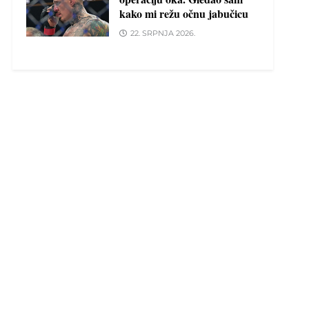
kako mi režu očnu jabučicu
22. SRPNJA 2026.