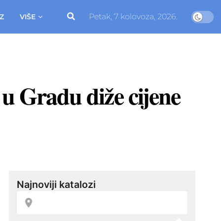
Petak, 7 kolovoza, 2026.
Z
VIŠE
 u Gradu diže cijene