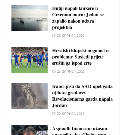
Hutiji napali tankere u
Crvenom moru: Jedan se
zapalio nakon udara
projektila
23. SRPNJA 2026.
Hrvatski klupski nogomet u
problemu: Susjedi prijete
srušiti ga ispod crte
23. SRPNJA 2026.
Iranci pišu da SAD opet gađa
njihove gradove:
Revolucionarna garda napala
Jordan
22. SRPNJA 2026.
Aspinall: Imao sam užasnu
operaciju oka. Gledao sam