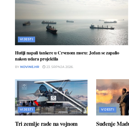
VIJESTI
Hutiji napali tankere u Crvenom moru: Jedan se zapalio
nakon udara projektila
BY
NOVINE.HR
23. SRPNJA 2026.
VIJESTI
VIJESTI
Tri zemlje rade na vojnom
Suđenje Madu