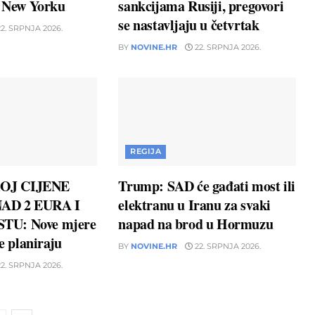
u New Yorku
sankcijama Rusiji, pregovori
se nastavljaju u četvrtak
2. SRPNJA 2026.
BY
NOVINE.HR
22. SRPNJA 2026.
REGIJA
OJ CIJENE
Trump: SAD će gađati most ili
AD 2 EURA I
elektranu u Iranu za svaki
TU: Nove mjere
napad na brod u Hormuzu
ne planiraju
BY
NOVINE.HR
22. SRPNJA 2026.
2. SRPNJA 2026.