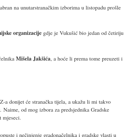
zabran na unutarstranačkim izborima u listopadu prošle
ijske organizacije
gdje je Vukušić bio jedan od četiriju
Mišela Jakšića
čelnika
, a hoće li prema tome preuzeti i
a donijet će stranačka tijela, a ukažu li mi takvo
ov. Naime, od mog izbora za predsjednika Gradske
t mjeseci.
uste i nečinjenje gradonačelnika i gradske vlasti u