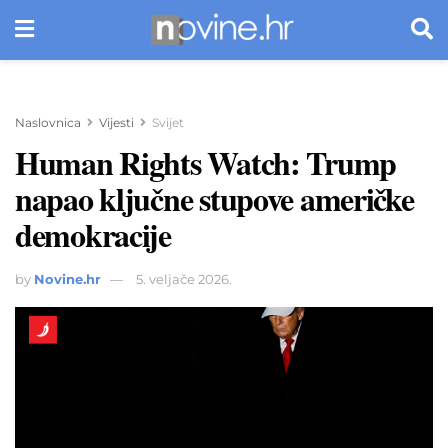
Naslovnica
Vijesti
Svijet
Human Rights Watch: Trump
napao ključne stupove američke
demokracije
by
Novine.hr
5. veljače 2026.