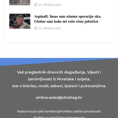
22. SRPNJA 2026.
Aspinall: Imao sam užasnu operaciju oka.
Gledao sam kako mi režu očnu jabučicu
22. SRPNJA 2026.
Vaš preglednik dnevnih događanja. Vijesti i
zanimljivosti iz Hrvatske i svijeta,
sve o biznisu, modi, zabavi, ljubavi i putovanjima.
online.sales@clicktag.hr
Naslovnica
Uvjeti korištenja
Politika zaštite privatnosti
Politika o kolačićima
Impressum