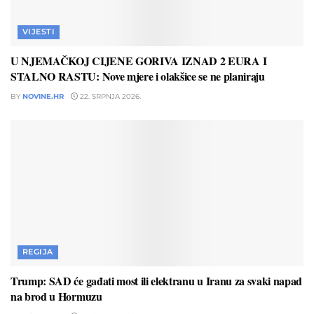
VIJESTI
U NJEMAČKOJ CIJENE GORIVA IZNAD 2 EURA I
STALNO RASTU: Nove mjere i olakšice se ne planiraju
BY
NOVINE.HR
22. SRPNJA 2026.
REGIJA
Trump: SAD će gađati most ili elektranu u Iranu za svaki napad
na brod u Hormuzu