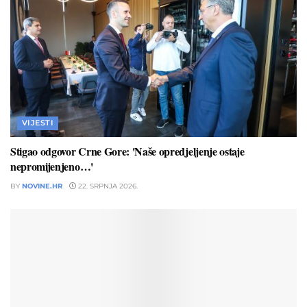
VIJESTI
Stigao odgovor Crne Gore: 'Naše opredjeljenje ostaje
nepromijenjeno…'
BY
NOVINE.HR
22. SRPNJA 2026.