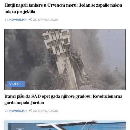
Hutiji napali tankere u Crvenom moru: Jedan se zapalio nakon
udara projektila
BY
NOVINE.HR
23. SRPNJA 2026.
VIJESTI
Iranci pišu da SAD opet gađa njihove gradove: Revolucionarna
garda napala Jordan
BY
NOVINE.HR
22. SRPNJA 2026.