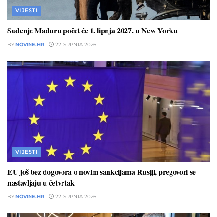
VIJESTI
Suđenje Maduru počet će 1. lipnja 2027. u New Yorku
BY
NOVINE.HR
22. SRPNJA 2026.
VIJESTI
EU još bez dogovora o novim sankcijama Rusiji, pregovori se
nastavljaju u četvrtak
BY
NOVINE.HR
22. SRPNJA 2026.