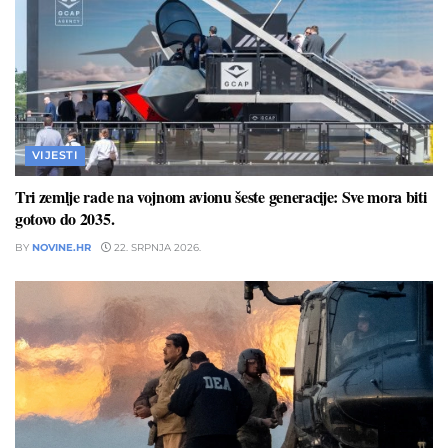
VIJESTI
Tri zemlje rade na vojnom avionu šeste generacije: Sve mora biti
gotovo do 2035.
BY
NOVINE.HR
22. SRPNJA 2026.