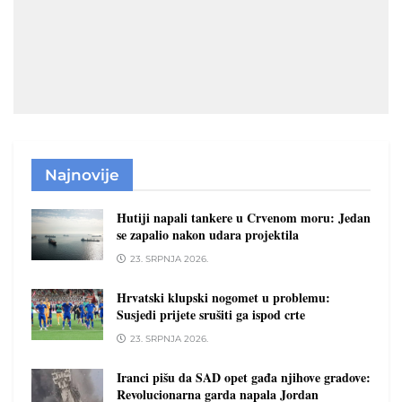
Najnovije
Hutiji napali tankere u Crvenom moru: Jedan
se zapalio nakon udara projektila
23. SRPNJA 2026.
Hrvatski klupski nogomet u problemu:
Susjedi prijete srušiti ga ispod crte
23. SRPNJA 2026.
Iranci pišu da SAD opet gađa njihove gradove:
Revolucionarna garda napala Jordan