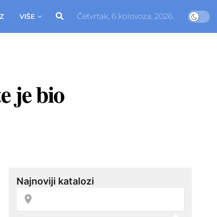
Četvrtak, 6 kolovoza, 2026.
Z
VIŠE
e je bio