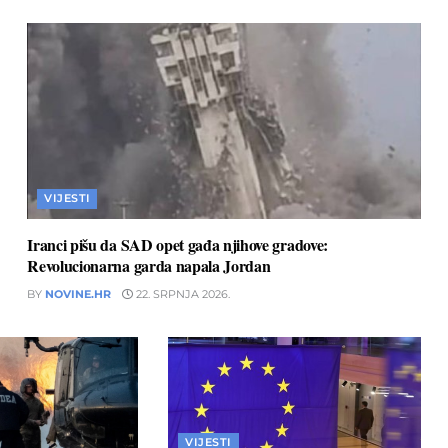
VIJESTI
Iranci pišu da SAD opet gađa njihove gradove:
Revolucionarna garda napala Jordan
BY
NOVINE.HR
22. SRPNJA 2026.
VIJESTI