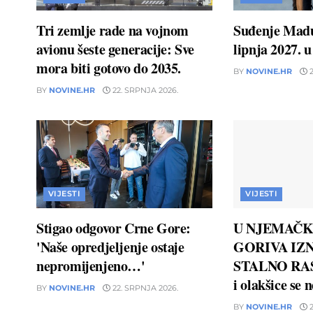
Tri zemlje rade na vojnom
Suđenje Madu
avionu šeste generacije: Sve
lipnja 2027. 
mora biti gotovo do 2035.
BY
NOVINE.HR
2
BY
NOVINE.HR
22. SRPNJA 2026.
VIJESTI
VIJESTI
Stigao odgovor Crne Gore:
U NJEMAČK
'Naše opredjeljenje ostaje
GORIVA IZN
nepromijenjeno…'
STALNO RAS
i olakšice se 
BY
NOVINE.HR
22. SRPNJA 2026.
BY
NOVINE.HR
2