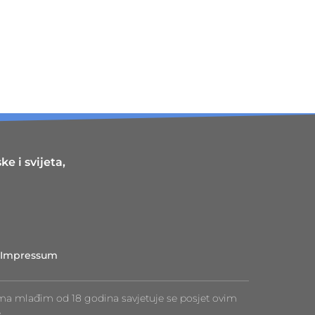
e i svijeta,
Impressum
ma mlađim od 18 godina savjetuje se posjet ovim
.