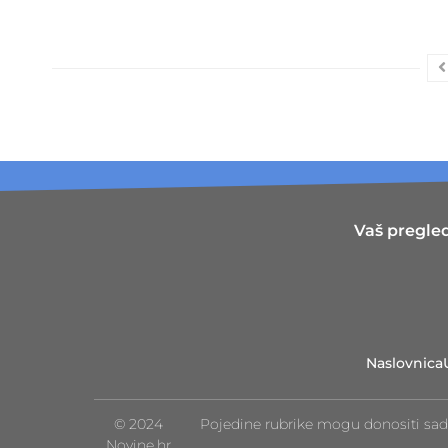
Vaš pregled
Naslovnica
© 2024
Pojedine rubrike mogu donositi sad
Novine.hr