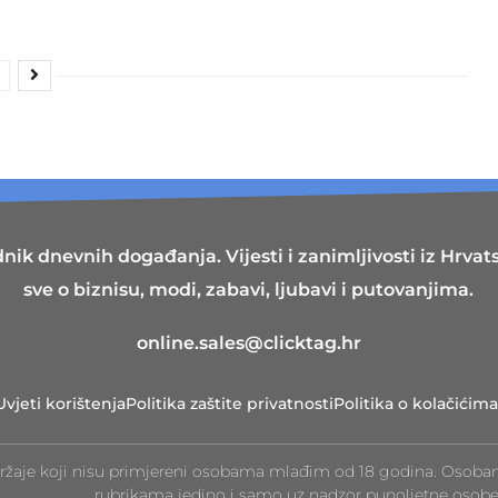
nik dnevnih događanja. Vijesti i zanimljivosti iz Hrvatsk
sve o biznisu, modi, zabavi, ljubavi i putovanjima.
online.sales@clicktag.hr
Uvjeti korištenja
Politika zaštite privatnosti
Politika o kolačićima
ržaje koji nisu primjereni osobama mlađim od 18 godina. Osoba
rubrikama jedino i samo uz nadzor punoljetne osobe