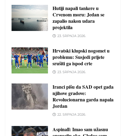
Hutiji napali tankere u
Crvenom moru: Jedan se
zapalio nakon udara
projektila
23. SRPNJA 2026.
Hrvatski klupski nogomet u
problemu: Susjedi prijete
srušiti ga ispod crte
23. SRPNJA 2026.
Iranci pišu da SAD opet gađa
njihove gradove:
Revolucionarna garda napala
Jordan
22. SRPNJA 2026.
Aspinall: Imao sam užasnu
operaciju oka. Gledao sam