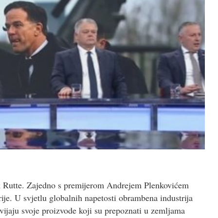
k Rutte. Zajedno s premijerom Andrejem Plenkovićem
je. U svjetlu globalnih napetosti obrambena industrija
azvijaju svoje proizvode koji su prepoznati u zemljama