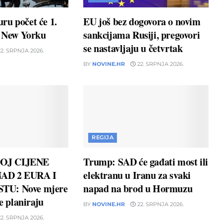
ru počet će 1.
EU još bez dogovora o novim
u New Yorku
sankcijama Rusiji, pregovori
se nastavljaju u četvrtak
2. SRPNJA 2026.
BY
NOVINE.HR
22. SRPNJA 2026.
REGIJA
OJ CIJENE
Trump: SAD će gađati most ili
AD 2 EURA I
elektranu u Iranu za svaki
TU: Nove mjere
napad na brod u Hormuzu
ne planiraju
BY
NOVINE.HR
22. SRPNJA 2026.
2. SRPNJA 2026.