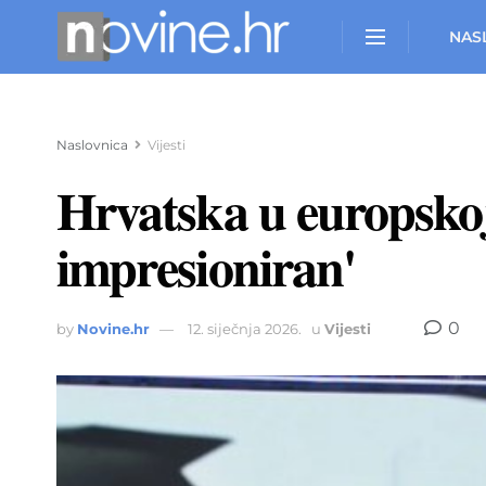
NAS
Naslovnica
Vijesti
Hrvatska u europskoj 
impresioniran'
0
by
Novine.hr
12. siječnja 2026.
u
Vijesti