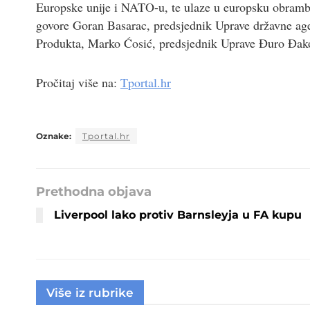
Europske unije i NATO-u, te ulaze u europsku obramb
govore Goran Basarac, predsjednik Uprave državne age
Produkta, Marko Ćosić, predsjednik Uprave Đuro Đako
Pročitaj više na:
Tportal.hr
Oznake:
Tportal.hr
Prethodna objava
Liverpool lako protiv Barnsleyja u FA kupu
Više iz rubrike