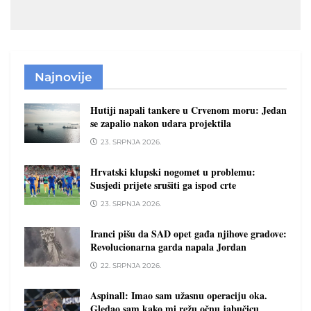
Najnovije
Hutiji napali tankere u Crvenom moru: Jedan
se zapalio nakon udara projektila
23. SRPNJA 2026.
Hrvatski klupski nogomet u problemu:
Susjedi prijete srušiti ga ispod crte
23. SRPNJA 2026.
Iranci pišu da SAD opet gađa njihove gradove:
Revolucionarna garda napala Jordan
22. SRPNJA 2026.
Aspinall: Imao sam užasnu operaciju oka.
Gledao sam kako mi režu očnu jabučicu