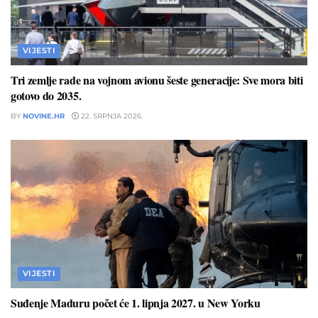
VIJESTI
Tri zemlje rade na vojnom avionu šeste generacije: Sve mora biti
gotovo do 2035.
BY
NOVINE.HR
22. SRPNJA 2026.
VIJESTI
Suđenje Maduru počet će 1. lipnja 2027. u New Yorku