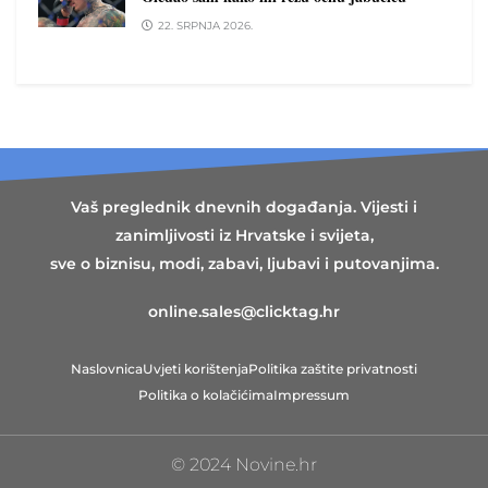
22. SRPNJA 2026.
Vaš preglednik dnevnih događanja. Vijesti i
zanimljivosti iz Hrvatske i svijeta,
sve o biznisu, modi, zabavi, ljubavi i putovanjima.
online.sales@clicktag.hr
Naslovnica
Uvjeti korištenja
Politika zaštite privatnosti
Politika o kolačićima
Impressum
© 2024 Novine.hr