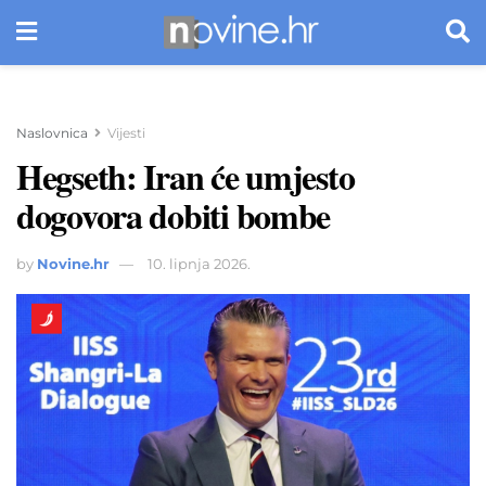
Naslovnica
Vijesti
Hegseth: Iran će umjesto
dogovora dobiti bombe
by
Novine.hr
10. lipnja 2026.