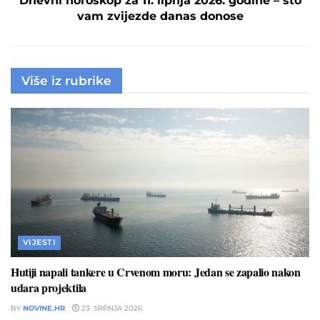
Dnevni horoskop za 11. lipnja 2026. godine – što
vam zvijezde danas donose
Više iz rubrike
VIJESTI
Hutiji napali tankere u Crvenom moru: Jedan se zapalio nakon
udara projektila
BY
NOVINE.HR
23. SRPNJA 2026.