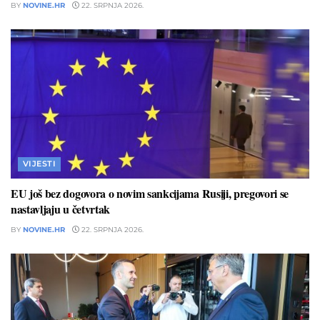
BY
NOVINE.HR
22. SRPNJA 2026.
VIJESTI
EU još bez dogovora o novim sankcijama Rusiji, pregovori se
nastavljaju u četvrtak
BY
NOVINE.HR
22. SRPNJA 2026.