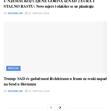
U NJEMAČKOJ CIJENE GORIVA IZNAD 2 EURA I
STALNO RASTU: Nove mjere i olakšice se ne planiraju
BY
NOVINE.HR
22. SRPNJA 2026.
REGIJA
Trump: SAD će gađati most ili elektranu u Iranu za svaki napad
na brod u Hormuzu
BY
NOVINE.HR
22. SRPNJA 2026.