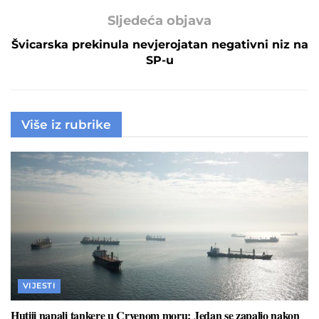
Sljedeća objava
Švicarska prekinula nevjerojatan negativni niz na
SP-u
Više iz rubrike
VIJESTI
Hutiji napali tankere u Crvenom moru: Jedan se zapalio nakon