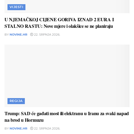
VIJESTI
U NJEMAČKOJ CIJENE GORIVA IZNAD 2 EURA I
STALNO RASTU: Nove mjere i olakšice se ne planiraju
BY
NOVINE.HR
22. SRPNJA 2026.
REGIJA
Trump: SAD će gađati most ili elektranu u Iranu za svaki napad
na brod u Hormuzu
BY
NOVINE.HR
22. SRPNJA 2026.