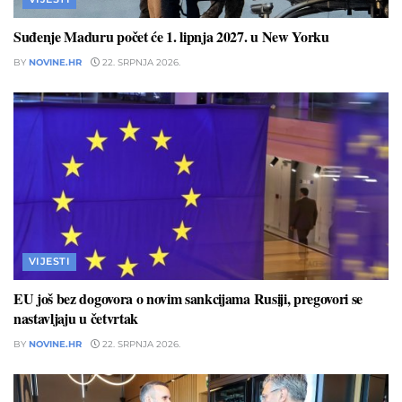
Suđenje Maduru počet će 1. lipnja 2027. u New Yorku
BY
NOVINE.HR
22. SRPNJA 2026.
VIJESTI
EU još bez dogovora o novim sankcijama Rusiji, pregovori se
nastavljaju u četvrtak
BY
NOVINE.HR
22. SRPNJA 2026.