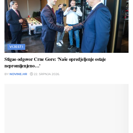
VIJESTI
Stigao odgovor Crne Gore: 'Naše opredjeljenje ostaje
nepromijenjeno…'
BY
NOVINE.HR
22. SRPNJA 2026.