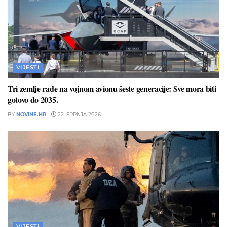
VIJESTI
Tri zemlje rade na vojnom avionu šeste generacije: Sve mora biti
gotovo do 2035.
BY
NOVINE.HR
22. SRPNJA 2026.
VIJESTI