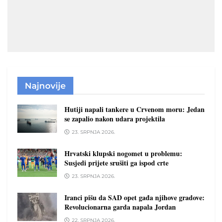
Najnovije
Hutiji napali tankere u Crvenom moru: Jedan
se zapalio nakon udara projektila
23. SRPNJA 2026.
Hrvatski klupski nogomet u problemu:
Susjedi prijete srušiti ga ispod crte
23. SRPNJA 2026.
Iranci pišu da SAD opet gađa njihove gradove:
Revolucionarna garda napala Jordan
22. SRPNJA 2026.