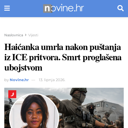
Naslovnica
Vijesti
Haićanka umrla nakon puštanja
iz ICE pritvora. Smrt proglašena
ubojstvom
by
Novine.hr
13. lipnja 2026.