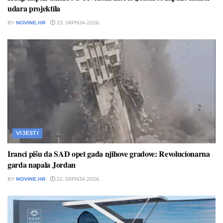
udara projektila
BY
NOVINE.HR
23. SRPNJA 2026.
VIJESTI
Iranci pišu da SAD opet gađa njihove gradove: Revolucionarna
garda napala Jordan
BY
NOVINE.HR
22. SRPNJA 2026.