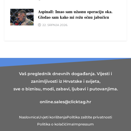
Aspinall: Imao sam užasnu operaciju oka.
Gledao sam kako mi režu očnu jabučicu
22. SRPNJA 2026.
Vaš preglednik dnevnih događanja. Vijesti i
zanimljivosti iz Hrvatske i svijeta,
sve o biznisu, modi, zabavi, ljubavi i putovanjima.
online.sales@clicktag.hr
Naslovnica
Uvjeti korištenja
Politika zaštite privatnosti
Politika o kolačićima
Impressum