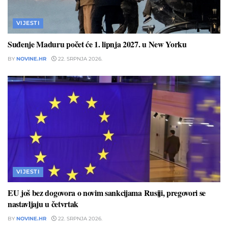
VIJESTI
Suđenje Maduru počet će 1. lipnja 2027. u New Yorku
BY
NOVINE.HR
22. SRPNJA 2026.
VIJESTI
EU još bez dogovora o novim sankcijama Rusiji, pregovori se
nastavljaju u četvrtak
BY
NOVINE.HR
22. SRPNJA 2026.