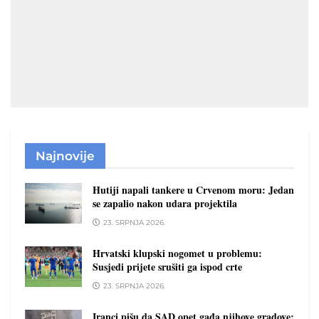
Najnovije
Hutiji napali tankere u Crvenom moru: Jedan
se zapalio nakon udara projektila
23. SRPNJA 2026.
Hrvatski klupski nogomet u problemu:
Susjedi prijete srušiti ga ispod crte
23. SRPNJA 2026.
Iranci pišu da SAD opet gađa njihove gradove: