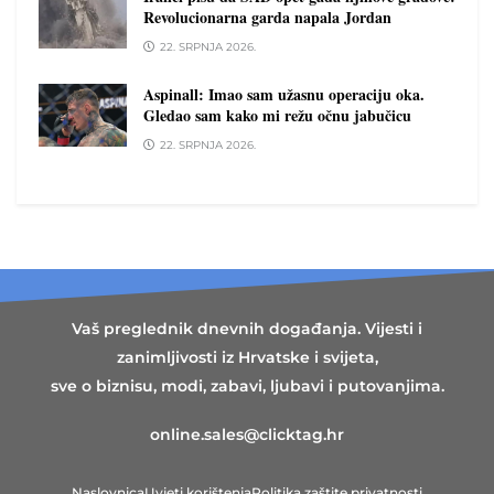
Revolucionarna garda napala Jordan
22. SRPNJA 2026.
Aspinall: Imao sam užasnu operaciju oka.
Gledao sam kako mi režu očnu jabučicu
22. SRPNJA 2026.
Vaš preglednik dnevnih događanja. Vijesti i
zanimljivosti iz Hrvatske i svijeta,
sve o biznisu, modi, zabavi, ljubavi i putovanjima.
online.sales@clicktag.hr
Naslovnica
Uvjeti korištenja
Politika zaštite privatnosti