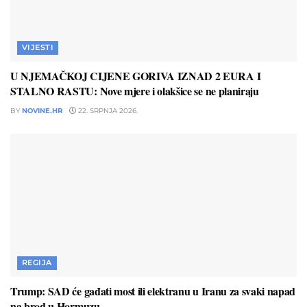
VIJESTI
U NJEMAČKOJ CIJENE GORIVA IZNAD 2 EURA I
STALNO RASTU: Nove mjere i olakšice se ne planiraju
BY
NOVINE.HR
22. SRPNJA 2026.
REGIJA
Trump: SAD će gađati most ili elektranu u Iranu za svaki napad
na brod u Hormuzu