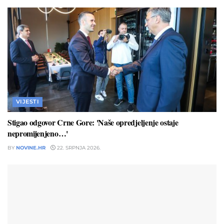
VIJESTI
Stigao odgovor Crne Gore: 'Naše opredjeljenje ostaje
nepromijenjeno…'
BY
NOVINE.HR
22. SRPNJA 2026.