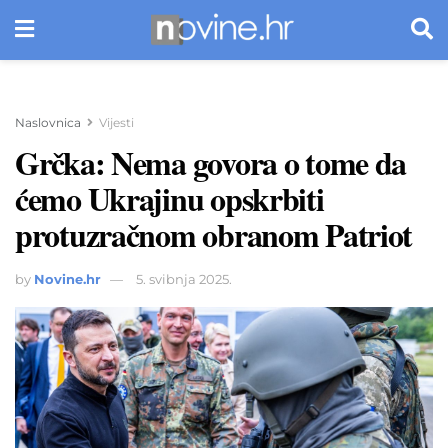
Naslovnica
Vijesti
Grčka: Nema govora o tome da
ćemo Ukrajinu opskrbiti
protuzračnom obranom Patriot
by
Novine.hr
5. svibnja 2025.