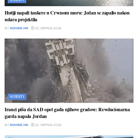
Hutiji napali tankere u Crvenom moru: Jedan se zapalio nakon
udara projektila
BY
NOVINE.HR
23. SRPNJA 2026.
VIJESTI
Iranci pišu da SAD opet gađa njihove gradove: Revolucionarna
garda napala Jordan
BY
NOVINE.HR
22. SRPNJA 2026.