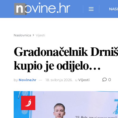
NAS
Naslovnica
Vijesti
Gradonačelnik Drniša
kupio je odijelo…
0
by
Novine.hr
18. svibnja 2026.
u
Vijesti