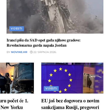
VIJESTI
Iranci pišu da SAD opet gađa njihove gradove:
Revolucionarna garda napala Jordan
BY
NOVINE.HR
22. SRPNJA 2026.
VIJESTI
ru počet će 1.
EU još bez dogovora o novim
u New Yorku
sankcijama Rusiji, pregovori