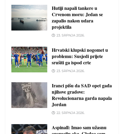
Hutiji napali tankere u
Crvenom moru: Jedan se
zapalio nakon udara
projektila
23. SRPNJA 2026.
Hrvatski klupski nogomet u
problemu: Susjedi prijete
srušiti ga ispod crte
23. SRPNJA 2026.
Iranci pišu da SAD opet gađa
njihove gradove:
Revolucionarna garda napala
Jordan
22. SRPNJA 2026.
Aspinall: Imao sam užasnu
operaciju oka. Gledao sam