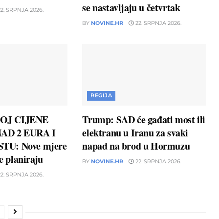
se nastavljaju u četvrtak
2. SRPNJA 2026.
BY
NOVINE.HR
22. SRPNJA 2026.
REGIJA
OJ CIJENE
Trump: SAD će gađati most ili
AD 2 EURA I
elektranu u Iranu za svaki
TU: Nove mjere
napad na brod u Hormuzu
ne planiraju
BY
NOVINE.HR
22. SRPNJA 2026.
2. SRPNJA 2026.