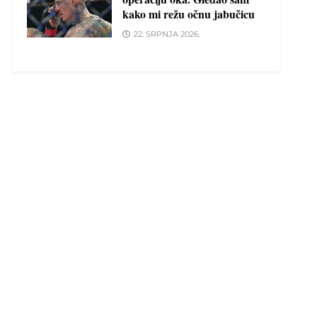
kako mi režu očnu jabučicu
22. SRPNJA 2026.