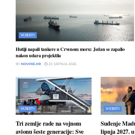
VIJESTI
Hutiji napali tankere u Crvenom moru: Jedan se zapalio
nakon udara projektila
BY
NOVINE.HR
23. SRPNJA 2026.
VIJESTI
VIJESTI
Tri zemlje rade na vojnom
Suđenje Madu
avionu šeste generacije: Sve
lipnja 2027. 