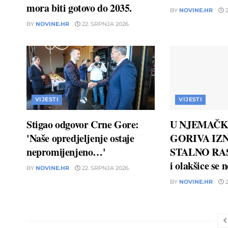
mora biti gotovo do 2035.
BY
NOVINE.HR
2
BY
NOVINE.HR
22. SRPNJA 2026.
VIJESTI
VIJESTI
Stigao odgovor Crne Gore:
U NJEMAČK
'Naše opredjeljenje ostaje
GORIVA IZN
nepromijenjeno…'
STALNO RAS
i olakšice se 
BY
NOVINE.HR
22. SRPNJA 2026.
BY
NOVINE.HR
2