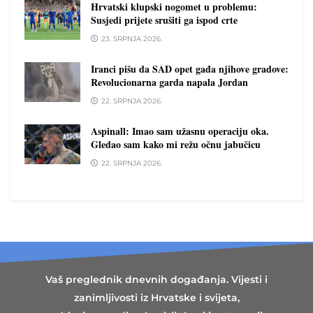
Hrvatski klupski nogomet u problemu:
Susjedi prijete srušiti ga ispod crte
23. SRPNJA 2026.
Iranci pišu da SAD opet gađa njihove gradove:
Revolucionarna garda napala Jordan
22. SRPNJA 2026.
Aspinall: Imao sam užasnu operaciju oka.
Gledao sam kako mi režu očnu jabučicu
22. SRPNJA 2026.
Vaš preglednik dnevnih događanja. Vijesti i
zanimljivosti iz Hrvatske i svijeta,