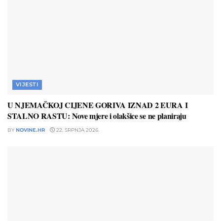
VIJESTI
U NJEMAČKOJ CIJENE GORIVA IZNAD 2 EURA I
STALNO RASTU: Nove mjere i olakšice se ne planiraju
BY
NOVINE.HR
22. SRPNJA 2026.