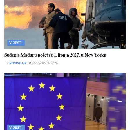
VIJESTI
Suđenje Maduru počet će 1. lipnja 2027. u New Yorku
BY
NOVINE.HR
22. SRPNJA 2026.
VIJESTI