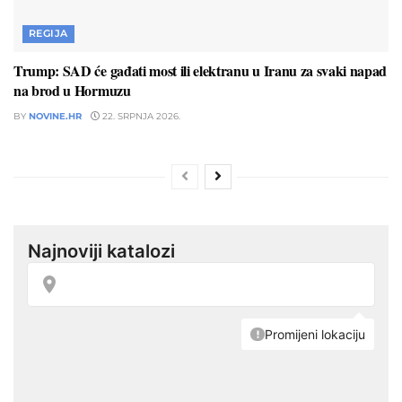
REGIJA
Trump: SAD će gađati most ili elektranu u Iranu za svaki napad
na brod u Hormuzu
BY
NOVINE.HR
22. SRPNJA 2026.