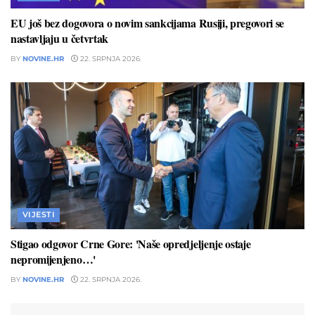
EU još bez dogovora o novim sankcijama Rusiji, pregovori se
nastavljaju u četvrtak
BY
NOVINE.HR
22. SRPNJA 2026.
VIJESTI
Stigao odgovor Crne Gore: 'Naše opredjeljenje ostaje
nepromijenjeno…'
BY
NOVINE.HR
22. SRPNJA 2026.