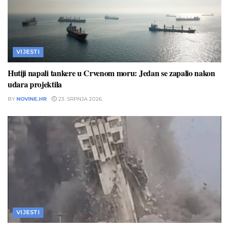
VIJESTI
Hutiji napali tankere u Crvenom moru: Jedan se zapalio nakon
udara projektila
BY
NOVINE.HR
23. SRPNJA 2026.
VIJESTI