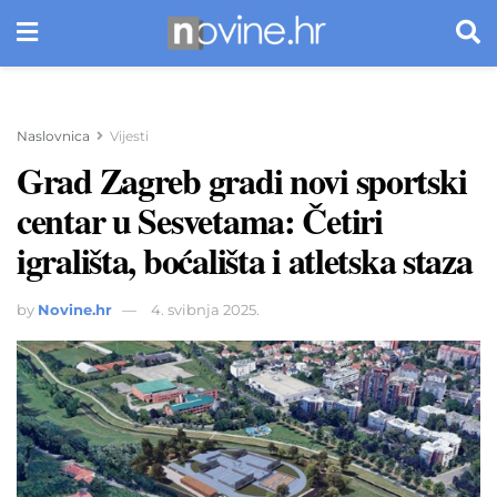
Naslovnica
Vijesti
Grad Zagreb gradi novi sportski
centar u Sesvetama: Četiri
igrališta, boćališta i atletska staza
by
Novine.hr
4. svibnja 2025.