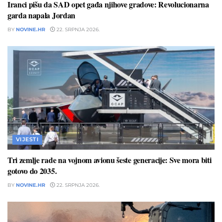
Iranci pišu da SAD opet gađa njihove gradove: Revolucionarna
garda napala Jordan
BY
NOVINE.HR
22. SRPNJA 2026.
VIJESTI
Tri zemlje rade na vojnom avionu šeste generacije: Sve mora biti
gotovo do 2035.
BY
NOVINE.HR
22. SRPNJA 2026.