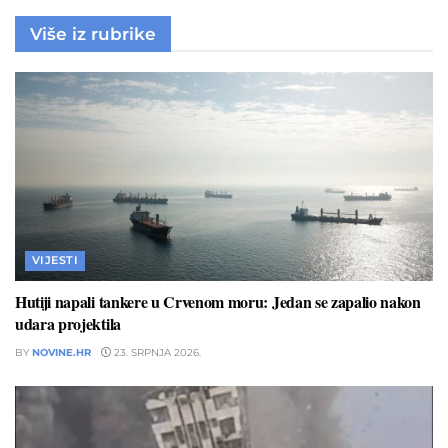
Više iz rubrike
VIJESTI
Hutiji napali tankere u Crvenom moru: Jedan se zapalio nakon
udara projektila
BY
NOVINE.HR
23. SRPNJA 2026.