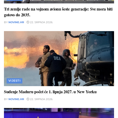
Tri zemlje rade na vojnom avionu šeste generacije: Sve mora biti
gotovo do 2035.
BY
NOVINE.HR
22. SRPNJA 2026.
VIJESTI
Suđenje Maduru počet će 1. lipnja 2027. u New Yorku
BY
NOVINE.HR
22. SRPNJA 2026.