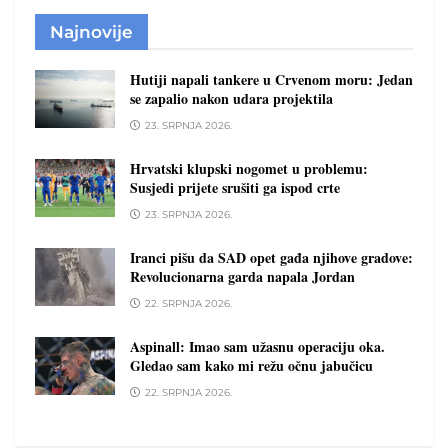
Najnovije
Hutiji napali tankere u Crvenom moru: Jedan
se zapalio nakon udara projektila
23. SRPNJA 2026.
Hrvatski klupski nogomet u problemu:
Susjedi prijete srušiti ga ispod crte
23. SRPNJA 2026.
Iranci pišu da SAD opet gađa njihove gradove:
Revolucionarna garda napala Jordan
22. SRPNJA 2026.
Aspinall: Imao sam užasnu operaciju oka.
Gledao sam kako mi režu očnu jabučicu
22. SRPNJA 2026.