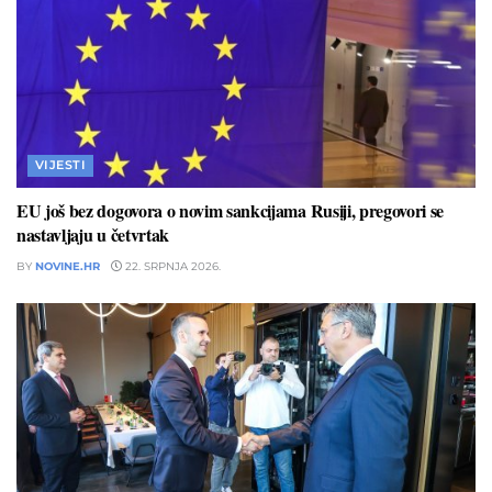
VIJESTI
EU još bez dogovora o novim sankcijama Rusiji, pregovori se
nastavljaju u četvrtak
BY
NOVINE.HR
22. SRPNJA 2026.