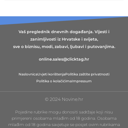
Vaš preglednik dnevnih događanja. Vijesti i
zanimljivosti iz Hrvatske i svijeta,
sve o biznisu, modi, zabavi, ljubavi i putovanjima.
online.sales@clicktag.hr
Naslovnica
Uvjeti korištenja
Politika zaštite privatnosti
Politika o kolačićima
Impressum
© 2024 Novine.hr
Pojedine rubrike mogu donositi sadržaje koji nisu
primjereni osobama mlađim od 18 godina. Osobama
mlađim od 18 godina savjetuje se posjet ovim rubrikama