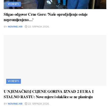
VIJESTI
Stigao odgovor Crne Gore: 'Naše opredjeljenje ostaje
nepromijenjeno…'
BY
NOVINE.HR
22. SRPNJA 2026.
VIJESTI
U NJEMAČKOJ CIJENE GORIVA IZNAD 2 EURA I
STALNO RASTU: Nove mjere i olakšice se ne planiraju
BY
NOVINE.HR
22. SRPNJA 2026.