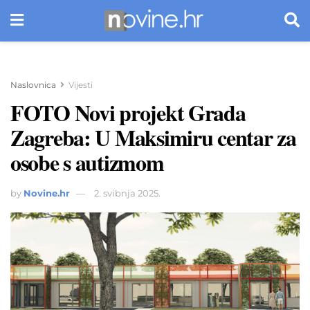
Naslovnica
Vijesti
FOTO Novi projekt Grada
Zagreba: U Maksimiru centar za
osobe s autizmom
by
Novine.hr
2. svibnja 2025.