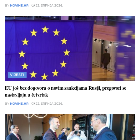
BY
NOVINE.HR
22. SRPNJA 2026.
VIJESTI
EU još bez dogovora o novim sankcijama Rusiji, pregovori se
nastavljaju u četvrtak
BY
NOVINE.HR
22. SRPNJA 2026.