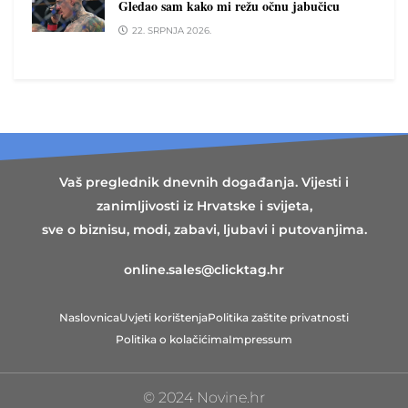
Gledao sam kako mi režu očnu jabučicu
22. SRPNJA 2026.
Vaš preglednik dnevnih događanja. Vijesti i
zanimljivosti iz Hrvatske i svijeta,
sve o biznisu, modi, zabavi, ljubavi i putovanjima.
online.sales@clicktag.hr
Naslovnica
Uvjeti korištenja
Politika zaštite privatnosti
Politika o kolačićima
Impressum
© 2024 Novine.hr