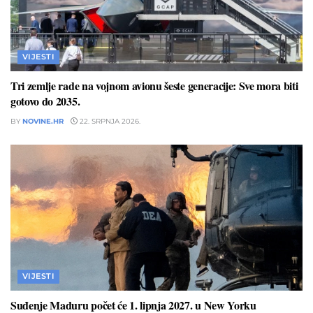
VIJESTI
Tri zemlje rade na vojnom avionu šeste generacije: Sve mora biti
gotovo do 2035.
BY
NOVINE.HR
22. SRPNJA 2026.
VIJESTI
Suđenje Maduru počet će 1. lipnja 2027. u New Yorku