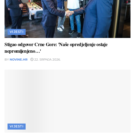
VIJESTI
Stigao odgovor Crne Gore: 'Naše opredjeljenje ostaje
nepromijenjeno…'
BY
NOVINE.HR
22. SRPNJA 2026.
VIJESTI