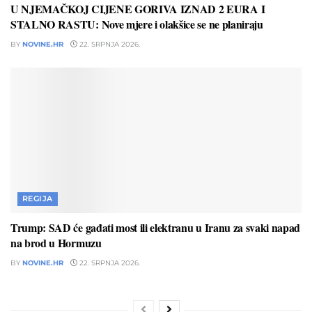
U NJEMAČKOJ CIJENE GORIVA IZNAD 2 EURA I
STALNO RASTU: Nove mjere i olakšice se ne planiraju
BY
NOVINE.HR
22. SRPNJA 2026.
REGIJA
Trump: SAD će gađati most ili elektranu u Iranu za svaki napad
na brod u Hormuzu
BY
NOVINE.HR
22. SRPNJA 2026.