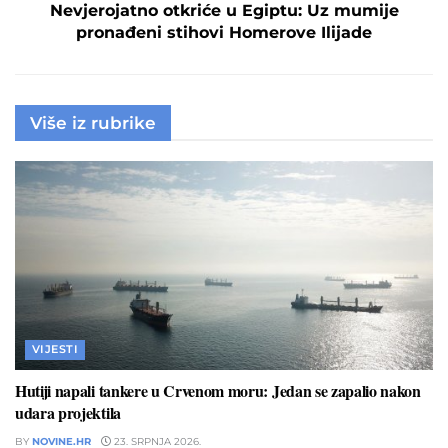
Nevjerojatno otkriće u Egiptu: Uz mumije
pronađeni stihovi Homerove Ilijade
Više iz rubrike
VIJESTI
Hutiji napali tankere u Crvenom moru: Jedan se zapalio nakon
udara projektila
BY
NOVINE.HR
23. SRPNJA 2026.