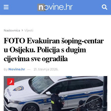
Naslovnica
Vijesti
FOTO Evakuiran šoping-centar
u Osijeku. Policija s dugim
cijevima sve ogradila
by
Novine.hr
21. travnja 2026.