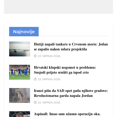
Najnovije
Hutiji napali tankere u Crvenom moru: Jedan
se zapalio nakon udara projektila
23. SRPNJA 2026.
Hrvatski klupski nogomet u problemu:
Susjedi prijete srušiti ga ispod crte
23. SRPNJA 2026.
Iranci pišu da SAD opet gađa njihove gradove:
Revolucionarna garda napala Jordan
22. SRPNJA 2026.
Aspinall: Imao sam užasnu operaciju oka.