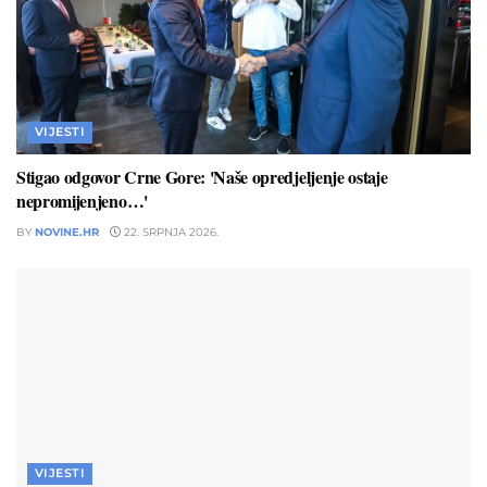
VIJESTI
Stigao odgovor Crne Gore: 'Naše opredjeljenje ostaje
nepromijenjeno…'
BY
NOVINE.HR
22. SRPNJA 2026.
VIJESTI