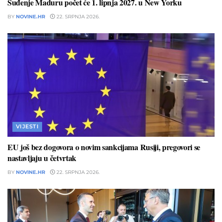
Suđenje Maduru počet će 1. lipnja 2027. u New Yorku
BY
NOVINE.HR
22. SRPNJA 2026.
VIJESTI
EU još bez dogovora o novim sankcijama Rusiji, pregovori se
nastavljaju u četvrtak
BY
NOVINE.HR
22. SRPNJA 2026.