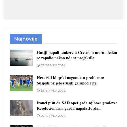
Najnovije
Hutiji napali tankere u Crvenom moru: Jedan
se zapalio nakon udara projektila
23. SRPNJA 2026.
Hrvatski klupski nogomet u problemu:
Susjedi prijete srušiti ga ispod crte
23. SRPNJA 2026.
Iranci pišu da SAD opet gađa njihove gradove:
Revolucionarna garda napala Jordan
22. SRPNJA 2026.