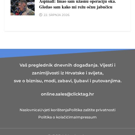
Aspinall: Imao sam užasnu operaciju oka.
Gledao sam kako mi režu očnu jabučicu
22. SRPNJA 2026.
Vaš preglednik dnevnih događanja. Vijesti i
zanimljivosti iz Hrvatske i svijeta,
sve o biznisu, modi, zabavi, ljubavi i putovanjima.
online.sales@clicktag.hr
Naslovnica
Uvjeti korištenja
Politika zaštite privatnosti
Politika o kolačićima
Impressum