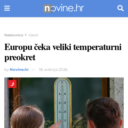
Naslovnica
Vijesti
Europu čeka veliki temperaturni
preokret
by
Novine.hr
18. svibnja 2026.