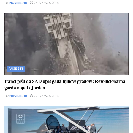
BY
NOVINE.HR
23. SRPNJA 2026.
VIJESTI
Iranci pišu da SAD opet gađa njihove gradove: Revolucionarna
garda napala Jordan
BY
NOVINE.HR
22. SRPNJA 2026.