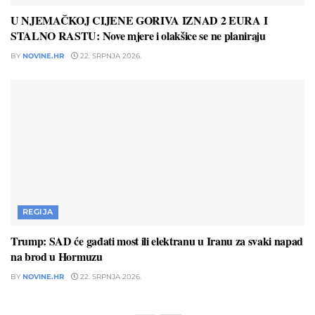
U NJEMAČKOJ CIJENE GORIVA IZNAD 2 EURA I
STALNO RASTU: Nove mjere i olakšice se ne planiraju
BY
NOVINE.HR
22. SRPNJA 2026.
REGIJA
Trump: SAD će gađati most ili elektranu u Iranu za svaki napad
na brod u Hormuzu
BY
NOVINE.HR
22. SRPNJA 2026.