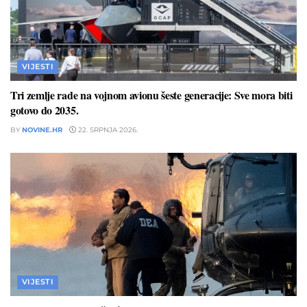
VIJESTI
Tri zemlje rade na vojnom avionu šeste generacije: Sve mora biti
gotovo do 2035.
BY
NOVINE.HR
22. SRPNJA 2026.
VIJESTI