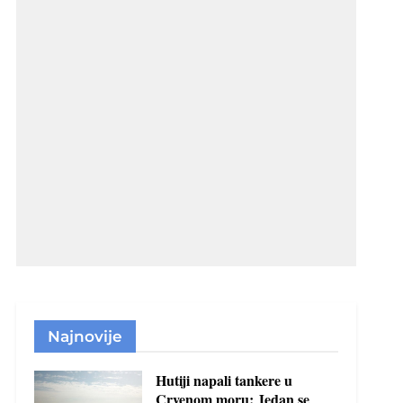
Najnovije
Hutiji napali tankere u
Crvenom moru: Jedan se