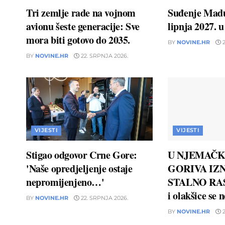
Tri zemlje rade na vojnom
Suđenje Madu
avionu šeste generacije: Sve
lipnja 2027. 
mora biti gotovo do 2035.
BY
NOVINE.HR
2
BY
NOVINE.HR
22. SRPNJA 2026.
VIJESTI
VIJESTI
Stigao odgovor Crne Gore:
U NJEMAČK
'Naše opredjeljenje ostaje
GORIVA IZN
nepromijenjeno…'
STALNO RAS
i olakšice se 
BY
NOVINE.HR
22. SRPNJA 2026.
BY
NOVINE.HR
2