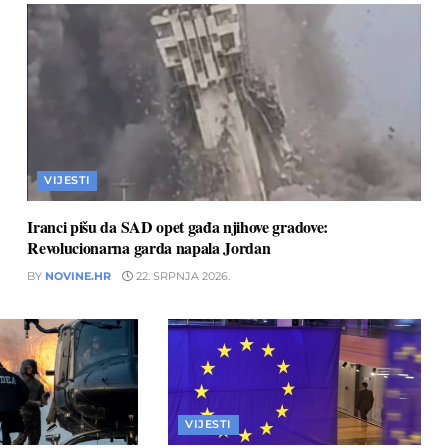
VIJESTI
Iranci pišu da SAD opet gađa njihove gradove:
Revolucionarna garda napala Jordan
BY
NOVINE.HR
22. SRPNJA 2026.
VIJESTI