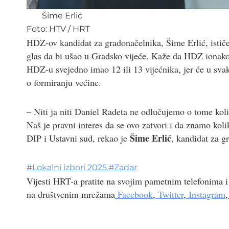
Šime Erlić
Foto:
HTV
/
HRT
HDZ-ov kandidat za gradonačelnika, Šime Erlić, istič
glas da bi ušao u Gradsko vijeće. Kaže da HDZ ionako
HDZ-u svejedno imao 12 ili 13 vijećnika, jer će u sv
o formiranju većine.
– Niti ja niti Daniel Radeta ne odlučujemo o tome kolik
Naš je pravni interes da se ovo zatvori i da znamo kol
Šime Erlić
DIP i Ustavni sud, rekao je
, kandidat za 
#
Lokalni izbori 2025.
#
Zadar
Vijesti HRT-a pratite na svojim pametnim telefonima i
na društvenim mrežama
Facebook
,
Twitter
,
Instagram
,