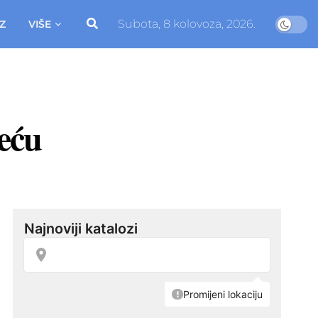
Subota, 8 kolovoza, 2026.
Z
VIŠE
jeću