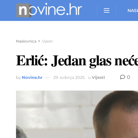
NAS
Naslovnica
Vijesti
Erlić: Jedan glas neć
0
by
Novine.hr
29. svibnja 2025.
u
Vijesti