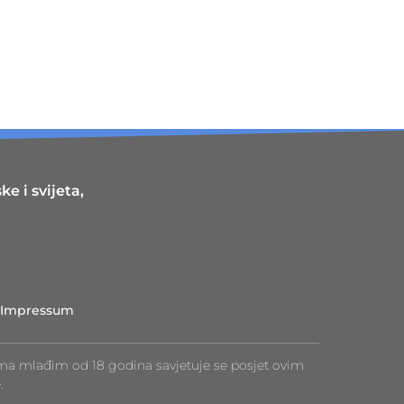
e i svijeta,
Impressum
ma mlađim od 18 godina savjetuje se posjet ovim
.