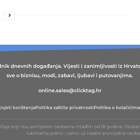
nik dnevnih događanja. Vijesti i zanimljivosti iz Hrvatsk
sve o biznisu, modi, zabavi, ljubavi i putovanjima.
online.sales@clicktag.hr
Uvjeti korištenja
Politika zaštite privatnosti
Politika o kolačićima
ržaje koji nisu primjereni osobama mlađim od 18 godina. Osoba
rubrikama jedino i samo uz nadzor punoljetne osobe