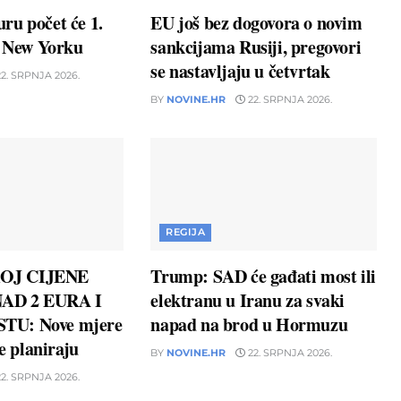
ru počet će 1.
EU još bez dogovora o novim
u New Yorku
sankcijama Rusiji, pregovori
se nastavljaju u četvrtak
2. SRPNJA 2026.
BY
NOVINE.HR
22. SRPNJA 2026.
REGIJA
OJ CIJENE
Trump: SAD će gađati most ili
AD 2 EURA I
elektranu u Iranu za svaki
TU: Nove mjere
napad na brod u Hormuzu
ne planiraju
BY
NOVINE.HR
22. SRPNJA 2026.
2. SRPNJA 2026.