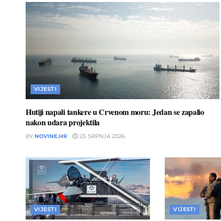
VIJESTI
Hutiji napali tankere u Crvenom moru: Jedan se zapalio
nakon udara projektila
BY
NOVINE.HR
23. SRPNJA 2026.
VIJESTI
VIJESTI