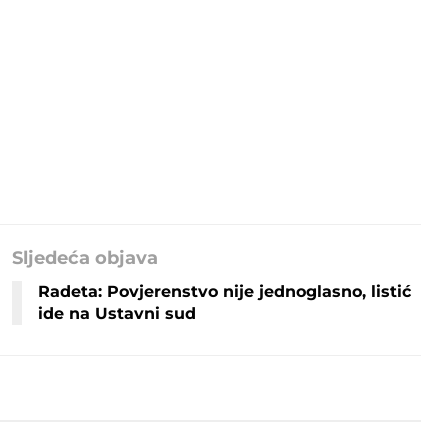
Sljedeća objava
Radeta: Povjerenstvo nije jednoglasno, listić
ide na Ustavni sud