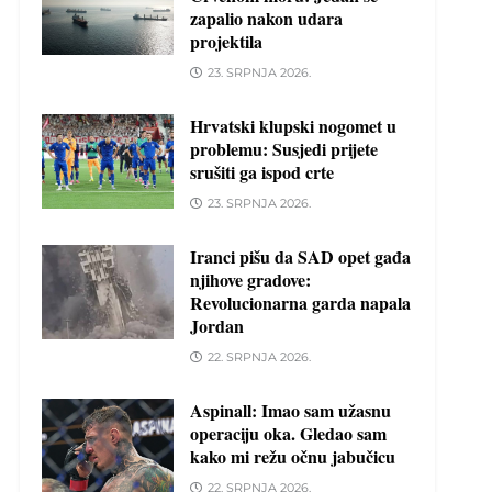
zapalio nakon udara
projektila
23. SRPNJA 2026.
Hrvatski klupski nogomet u
problemu: Susjedi prijete
srušiti ga ispod crte
23. SRPNJA 2026.
Iranci pišu da SAD opet gađa
njihove gradove:
Revolucionarna garda napala
Jordan
22. SRPNJA 2026.
Aspinall: Imao sam užasnu
operaciju oka. Gledao sam
kako mi režu očnu jabučicu
22. SRPNJA 2026.