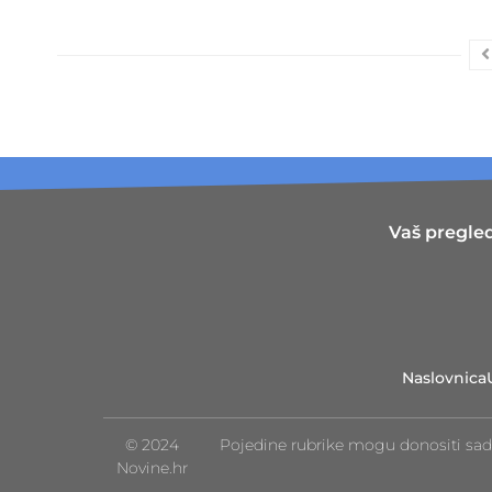
Vaš pregled
Naslovnica
© 2024
Pojedine rubrike mogu donositi sad
Novine.hr