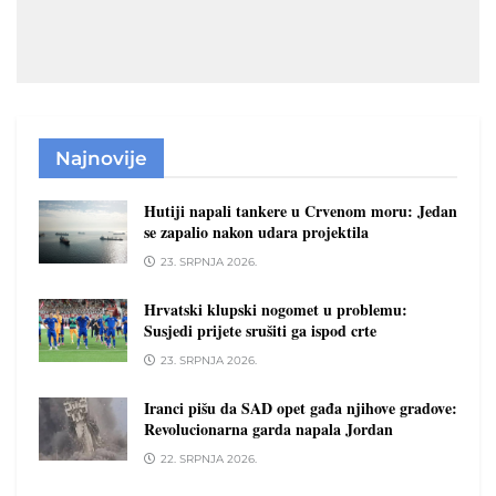
Najnovije
Hutiji napali tankere u Crvenom moru: Jedan
se zapalio nakon udara projektila
23. SRPNJA 2026.
Hrvatski klupski nogomet u problemu:
Susjedi prijete srušiti ga ispod crte
23. SRPNJA 2026.
Iranci pišu da SAD opet gađa njihove gradove:
Revolucionarna garda napala Jordan
22. SRPNJA 2026.