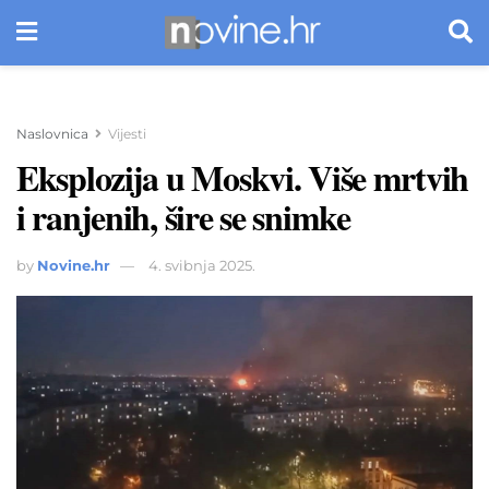
Naslovnica
Vijesti
Eksplozija u Moskvi. Više mrtvih
i ranjenih, šire se snimke
by
Novine.hr
4. svibnja 2025.