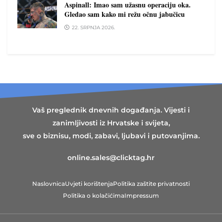
Aspinall: Imao sam užasnu operaciju oka.
Gledao sam kako mi režu očnu jabučicu
22. SRPNJA 2026.
Vaš preglednik dnevnih događanja. Vijesti i
zanimljivosti iz Hrvatske i svijeta,
sve o biznisu, modi, zabavi, ljubavi i putovanjima.
online.sales@clicktag.hr
Naslovnica
Uvjeti korištenja
Politika zaštite privatnosti
Politika o kolačićima
Impressum