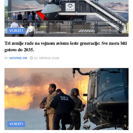
VIJESTI
Tri zemlje rade na vojnom avionu šeste generacije: Sve mora biti
gotovo do 2035.
BY
NOVINE.HR
22. SRPNJA 2026.
VIJESTI