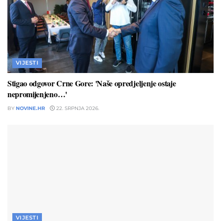
VIJESTI
Stigao odgovor Crne Gore: 'Naše opredjeljenje ostaje
nepromijenjeno…'
BY
NOVINE.HR
22. SRPNJA 2026.
VIJESTI