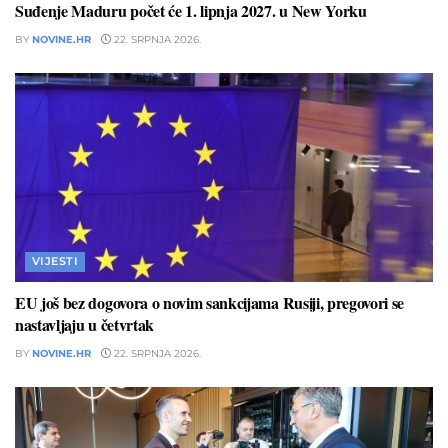
Suđenje Maduru počet će 1. lipnja 2027. u New Yorku
BY
NOVINE.HR
22. SRPNJA 2026.
VIJESTI
EU još bez dogovora o novim sankcijama Rusiji, pregovori se
nastavljaju u četvrtak
BY
NOVINE.HR
22. SRPNJA 2026.