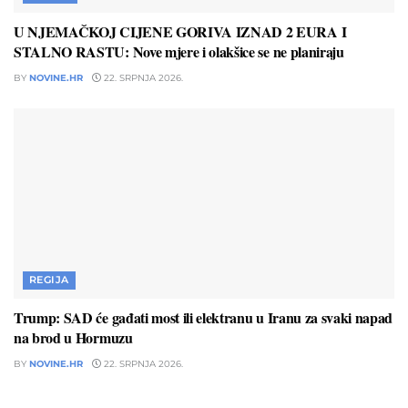
U NJEMAČKOJ CIJENE GORIVA IZNAD 2 EURA I
STALNO RASTU: Nove mjere i olakšice se ne planiraju
BY
NOVINE.HR
22. SRPNJA 2026.
REGIJA
Trump: SAD će gađati most ili elektranu u Iranu za svaki napad
na brod u Hormuzu
BY
NOVINE.HR
22. SRPNJA 2026.