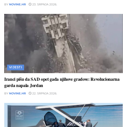
BY
NOVINE.HR
23. SRPNJA 2026.
VIJESTI
Iranci pišu da SAD opet gađa njihove gradove: Revolucionarna
garda napala Jordan
BY
NOVINE.HR
22. SRPNJA 2026.