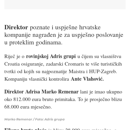
Direktor
poznate i uspješne hrvatske
kompanije nagrađen je za uspješno poslovanje
u proteklim godinama.
rovinjskoj Adris grupi
Riječ je o
u čijem su vlasništvu
Croatia osiguranje, zadarski Cromaris te više turističkih
tvrtki od kojih su najpoznatije Maistra i HUP-Zagreb.
Ante Vlahović.
Kompaniju vlasnički kontrolira
Direktor Adrisa Marko Remenar
lani je imao ukupno
oko 812.000 eura bruto primitaka. To je prosječno blizu
68.000 eura mjesečno.
Marko Remenar / Foto: Adris grupa
Fiksna bruto plaća
je blizu 28.000 eura mjesečno, a