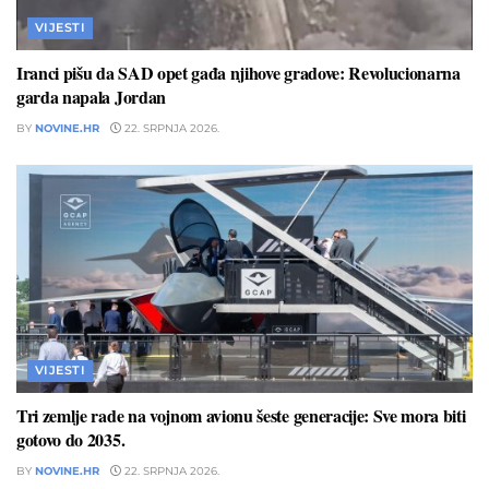
VIJESTI
Iranci pišu da SAD opet gađa njihove gradove: Revolucionarna
garda napala Jordan
BY
NOVINE.HR
22. SRPNJA 2026.
VIJESTI
Tri zemlje rade na vojnom avionu šeste generacije: Sve mora biti
gotovo do 2035.
BY
NOVINE.HR
22. SRPNJA 2026.