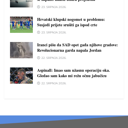
23. SRPNJA 2026.
Hrvatski klupski nogomet u problemu:
Susjedi prijete srušiti ga ispod crte
23. SRPNJA 2026.
Iranci pišu da SAD opet gađa njihove gradove:
Revolucionarna garda napala Jordan
22. SRPNJA 2026.
Aspinall: Imao sam užasnu operaciju oka.
Gledao sam kako mi režu očnu jabučicu
22. SRPNJA 2026.