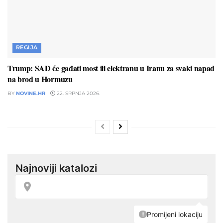
REGIJA
Trump: SAD će gađati most ili elektranu u Iranu za svaki napad
na brod u Hormuzu
BY
NOVINE.HR
22. SRPNJA 2026.