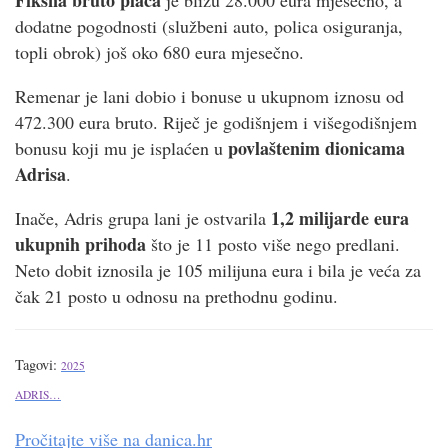
dodatne pogodnosti (službeni auto, polica osiguranja,
topli obrok) još oko 680 eura mjesečno.
Remenar je lani dobio i bonuse u ukupnom iznosu od
472.300 eura bruto. Riječ je godišnjem i višegodišnjem
povlaštenim dionicama
bonusu koji mu je isplaćen u
Adrisa
.
1,2 milijarde eura
Inače, Adris grupa lani je ostvarila
ukupnih prihoda
što je 11 posto više nego predlani.
Neto dobit iznosila je 105 milijuna eura i bila je veća za
čak 21 posto u odnosu na prethodnu godinu.
Tagovi:
2025
ADRIS…
Pročitajte više na
danica.hr