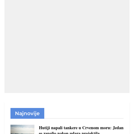
Najnovije
Hutiji napali tankere u Crvenom moru: Jedan
se zapalio nakon udara projektila