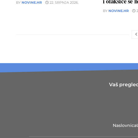
i olakšice se 
BY
NOVINE.HR
22. SRPNJA 2026.
BY
NOVINE.HR
2
Vaš pregled
Naslovnica