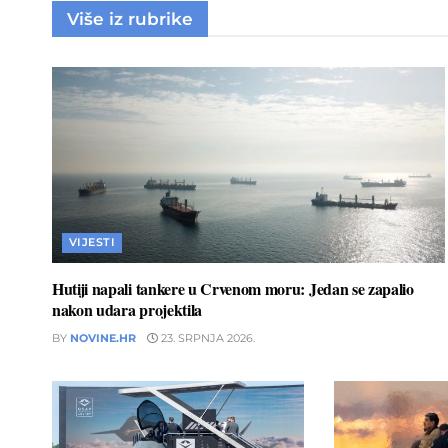
Više iz rubrike
VIJESTI
Hutiji napali tankere u Crvenom moru: Jedan se zapalio
nakon udara projektila
BY
NOVINE.HR
23. SRPNJA 2026.