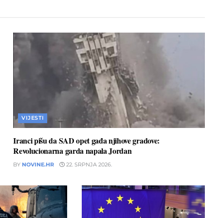
VIJESTI
Iranci pišu da SAD opet gađa njihove gradove:
Revolucionarna garda napala Jordan
BY
NOVINE.HR
22. SRPNJA 2026.