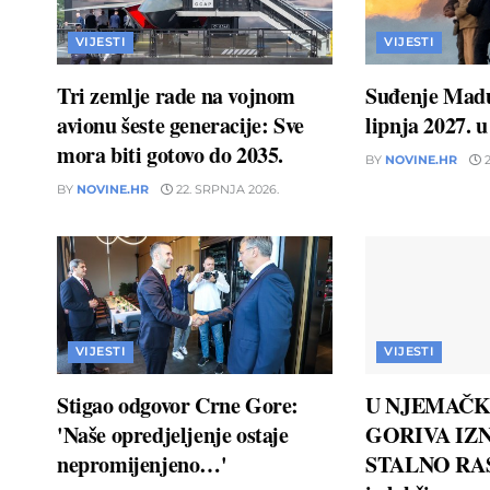
VIJESTI
VIJESTI
Tri zemlje rade na vojnom
Suđenje Madu
avionu šeste generacije: Sve
lipnja 2027. 
mora biti gotovo do 2035.
BY
NOVINE.HR
2
BY
NOVINE.HR
22. SRPNJA 2026.
VIJESTI
VIJESTI
Stigao odgovor Crne Gore:
U NJEMAČK
'Naše opredjeljenje ostaje
GORIVA IZN
nepromijenjeno…'
STALNO RAS