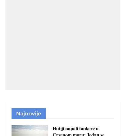
Najnovije
Hutiji napali tankere u
Crvenom moru: Jedan se