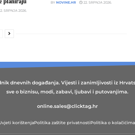
ne planiraju
BY
NOVINE.HR
22. SRPNJA 2026.
2. SRPNJA 2026.
nik dnevnih događanja. Vijesti i zanimljivosti iz Hrvatsk
sve o biznisu, modi, zabavi, ljubavi i putovanjima.
online.sales@clicktag.hr
Uvjeti korištenja
Politika zaštite privatnosti
Politika o kolačićima