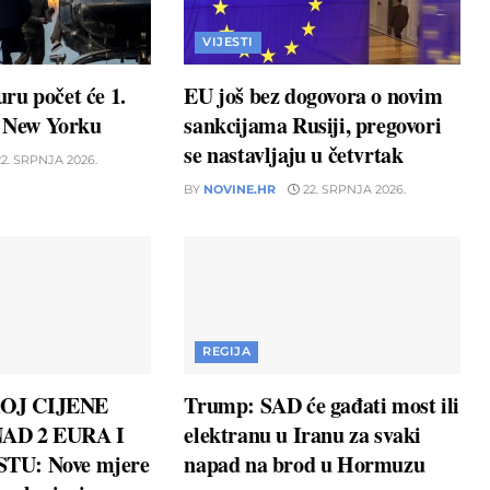
VIJESTI
ru počet će 1.
EU još bez dogovora o novim
u New Yorku
sankcijama Rusiji, pregovori
se nastavljaju u četvrtak
2. SRPNJA 2026.
BY
NOVINE.HR
22. SRPNJA 2026.
REGIJA
OJ CIJENE
Trump: SAD će gađati most ili
AD 2 EURA I
elektranu u Iranu za svaki
TU: Nove mjere
napad na brod u Hormuzu