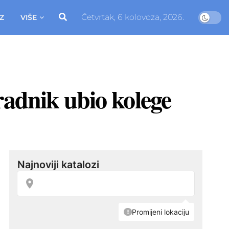
Četvrtak, 6 kolovoza, 2026.
Z
VIŠE
radnik ubio kolege