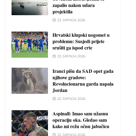
zapalio nakon udara
projektila
23. SRPNJA 2026.
Hrvatski klupski nogomet u
problemu: Susjedi prijete
srušiti ga ispod crte
23. SRPNJA 2026.
Iranci pišu da SAD opet gađa
njihove gradove:
Revolucionarna garda napala
Jordan
22. SRPNJA 2026.
Aspinall: Imao sam užasnu
operaciju oka. Gledao sam
kako mi režu očnu jabučicu
22. SRPNJA 2026.