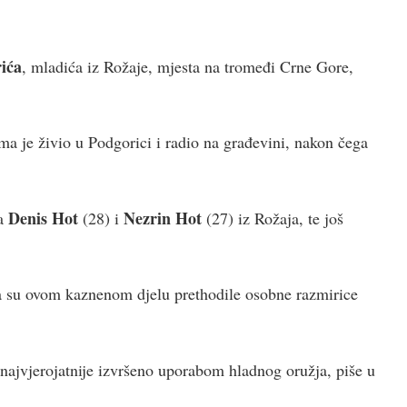
ića
, mladića iz Rožaje, mjesta na tromeđi Crne Gore,
ima je živio u Podgorici i radio na građevini, nakon čega
Denis Hot
Nezrin Hot
ća
(28) i
(27) iz Rožaja, te još
da su ovom kaznenom djelu prethodile osobne razmirice
najvjerojatnije izvršeno uporabom hladnog oružja, piše u