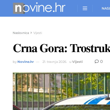
NAS
Naslovnica
Vijesti
Crna Gora: Trostruko
0
by
Novine.hr
21. travnja 2026.
u
Vijesti