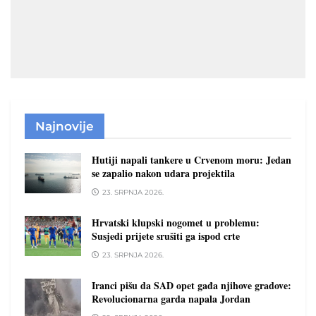
Najnovije
Hutiji napali tankere u Crvenom moru: Jedan
se zapalio nakon udara projektila
23. SRPNJA 2026.
Hrvatski klupski nogomet u problemu:
Susjedi prijete srušiti ga ispod crte
23. SRPNJA 2026.
Iranci pišu da SAD opet gađa njihove gradove:
Revolucionarna garda napala Jordan