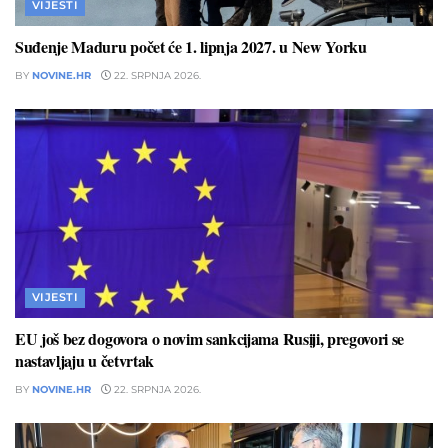
VIJESTI
Suđenje Maduru počet će 1. lipnja 2027. u New Yorku
BY
NOVINE.HR
22. SRPNJA 2026.
VIJESTI
EU još bez dogovora o novim sankcijama Rusiji, pregovori se
nastavljaju u četvrtak
BY
NOVINE.HR
22. SRPNJA 2026.