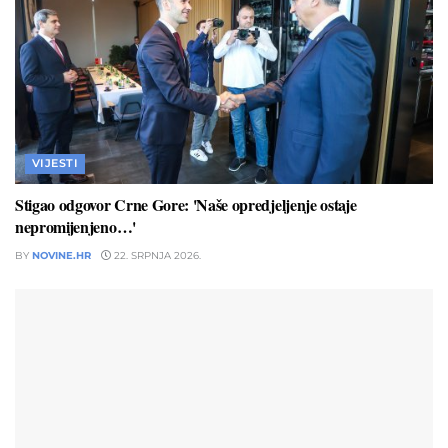
VIJESTI
Stigao odgovor Crne Gore: 'Naše opredjeljenje ostaje
nepromijenjeno…'
BY
NOVINE.HR
22. SRPNJA 2026.