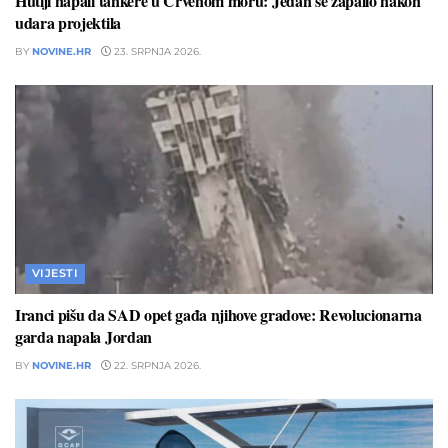
Hutiji napali tankere u Crvenom moru: Jedan se zapalio nakon
udara projektila
BY
NOVINE.HR
23. SRPNJA 2026.
VIJESTI
Iranci pišu da SAD opet gađa njihove gradove: Revolucionarna
garda napala Jordan
BY
NOVINE.HR
22. SRPNJA 2026.