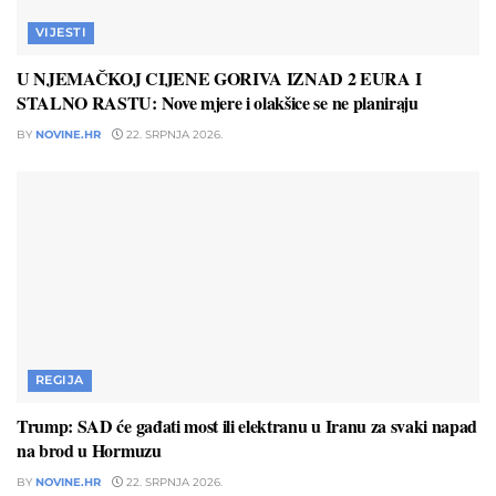
VIJESTI
U NJEMAČKOJ CIJENE GORIVA IZNAD 2 EURA I
STALNO RASTU: Nove mjere i olakšice se ne planiraju
BY
NOVINE.HR
22. SRPNJA 2026.
REGIJA
Trump: SAD će gađati most ili elektranu u Iranu za svaki napad
na brod u Hormuzu
BY
NOVINE.HR
22. SRPNJA 2026.