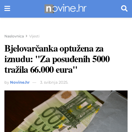
Naslovnica
Vijesti
Bjelovarčanka optužena za
iznudu: "Za posuđenih 5000
tražila 66.000 eura"
by
Novine.hr
3. svibnja 2025.