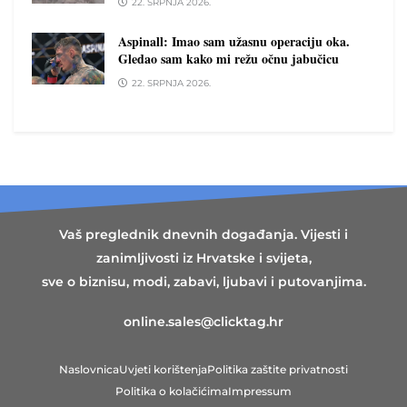
22. SRPNJA 2026.
Aspinall: Imao sam užasnu operaciju oka.
Gledao sam kako mi režu očnu jabučicu
22. SRPNJA 2026.
Vaš preglednik dnevnih događanja. Vijesti i
zanimljivosti iz Hrvatske i svijeta,
sve o biznisu, modi, zabavi, ljubavi i putovanjima.
online.sales@clicktag.hr
Naslovnica
Uvjeti korištenja
Politika zaštite privatnosti
Politika o kolačićima
Impressum