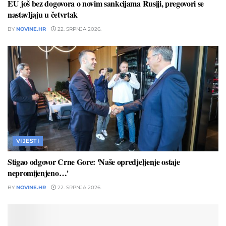
EU još bez dogovora o novim sankcijama Rusiji, pregovori se
nastavljaju u četvrtak
BY
NOVINE.HR
22. SRPNJA 2026.
VIJESTI
Stigao odgovor Crne Gore: 'Naše opredjeljenje ostaje
nepromijenjeno…'
BY
NOVINE.HR
22. SRPNJA 2026.