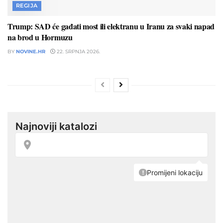
REGIJA
Trump: SAD će gađati most ili elektranu u Iranu za svaki napad
na brod u Hormuzu
BY
NOVINE.HR
22. SRPNJA 2026.