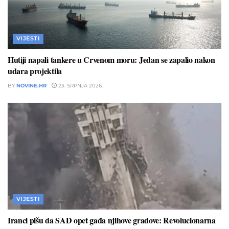
VIJESTI
Hutiji napali tankere u Crvenom moru: Jedan se zapalio nakon
udara projektila
BY
NOVINE.HR
23. SRPNJA 2026.
VIJESTI
Iranci pišu da SAD opet gađa njihove gradove: Revolucionarna