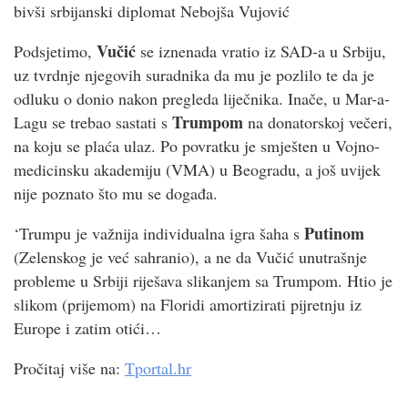
bivši srbijanski diplomat Nebojša Vujović
Vučić
Podsjetimo,
se iznenada vratio iz SAD-a u Srbiju,
uz tvrdnje njegovih suradnika da mu je pozlilo te da je
odluku o donio nakon pregleda liječnika. Inače, u Mar-a-
Trumpom
Lagu se trebao sastati s
na donatorskoj večeri,
na koju se plaća ulaz. Po povratku je smješten u Vojno-
medicinsku akademiju (VMA) u Beogradu, a još uvijek
nije poznato što mu se događa.
Putinom
‘Trumpu je važnija individualna igra šaha s
(Zelenskog je već sahranio), a ne da Vučić unutrašnje
probleme u Srbiji riješava slikanjem sa Trumpom. Htio je
slikom (prijemom) na Floridi amortizirati pijretnju iz
Europe i zatim otići…
Pročitaj više na:
Tportal.hr