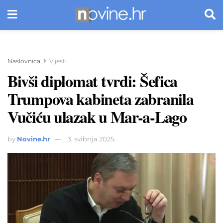
Naslovnica
Vijesti
Bivši diplomat tvrdi: Šefica
Trumpova kabineta zabranila
Vučiću ulazak u Mar-a-Lago
by
Novine.hr
3. svibnja 2025.