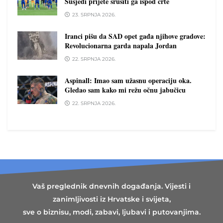
Susjedi prijete srušiti ga ispod crte
23. SRPNJA 2026.
Iranci pišu da SAD opet gađa njihove gradove:
Revolucionarna garda napala Jordan
22. SRPNJA 2026.
Aspinall: Imao sam užasnu operaciju oka.
Gledao sam kako mi režu očnu jabučicu
22. SRPNJA 2026.
Vaš preglednik dnevnih događanja. Vijesti i
zanimljivosti iz Hrvatske i svijeta,
sve o biznisu, modi, zabavi, ljubavi i putovanjima.