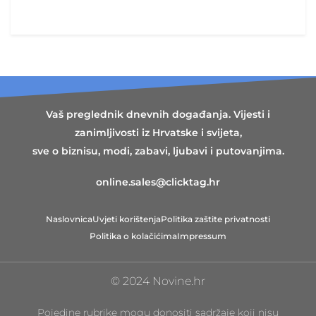
Vaš preglednik dnevnih događanja. Vijesti i
zanimljivosti iz Hrvatske i svijeta,
sve o biznisu, modi, zabavi, ljubavi i putovanjima.
online.sales@clicktag.hr
Naslovnica
Uvjeti korištenja
Politika zaštite privatnosti
Politika o kolačićima
Impressum
© 2024 Novine.hr
Pojedine rubrike mogu donositi sadržaje koji nisu