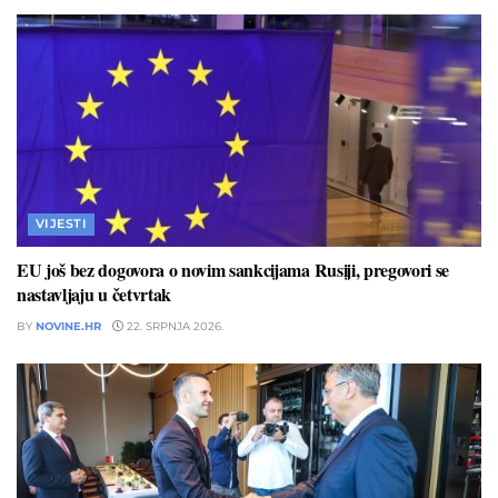
VIJESTI
EU još bez dogovora o novim sankcijama Rusiji, pregovori se
nastavljaju u četvrtak
BY
NOVINE.HR
22. SRPNJA 2026.