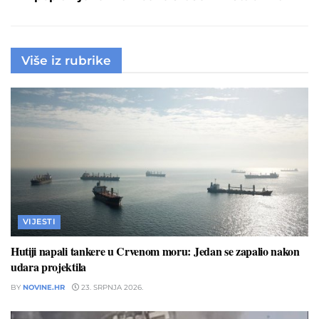
Više iz rubrike
VIJESTI
Hutiji napali tankere u Crvenom moru: Jedan se zapalio nakon
udara projektila
BY
NOVINE.HR
23. SRPNJA 2026.