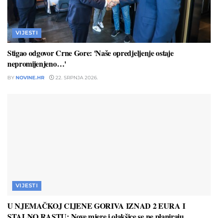
VIJESTI
Stigao odgovor Crne Gore: 'Naše opredjeljenje ostaje
nepromijenjeno…'
BY
NOVINE.HR
22. SRPNJA 2026.
VIJESTI
U NJEMAČKOJ CIJENE GORIVA IZNAD 2 EURA I
STALNO RASTU: Nove mjere i olakšice se ne planiraju