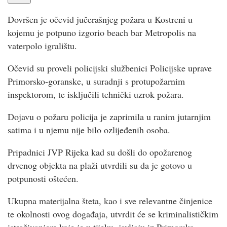
Dovršen je očevid jučerašnjeg požara u Kostreni u
kojemu je potpuno izgorio beach bar Metropolis na
vaterpolo igralištu.
Očevid su proveli policijski službenici Policijske uprave
Primorsko-goranske, u suradnji s protupožarnim
inspektorom, te isključili tehnički uzrok požara.
Dojavu o požaru policija je zaprimila u ranim jutarnjim
satima i u njemu nije bilo ozlijeđenih osoba.
Pripadnici JVP Rijeka kad su došli do opožarenog
drvenog objekta na plaži utvrdili su da je gotovo u
potpunosti oštećen.
Ukupna materijalna šteta, kao i sve relevantne činjenice
te okolnosti ovog događaja, utvrdit će se kriminalističkim
istraživanjem koje je u tijeku, javljaju iz Primorsko-