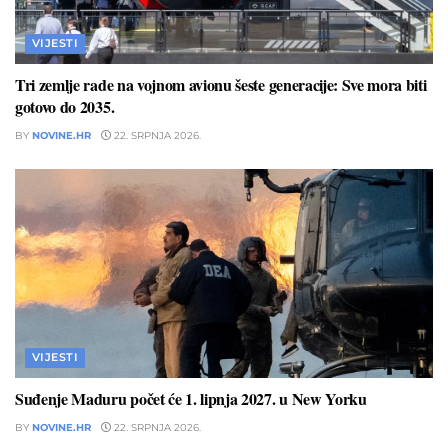
VIJESTI
Tri zemlje rade na vojnom avionu šeste generacije: Sve mora biti
gotovo do 2035.
BY
NOVINE.HR
22. SRPNJA 2026.
VIJESTI
Suđenje Maduru počet će 1. lipnja 2027. u New Yorku
BY
NOVINE.HR
22. SRPNJA 2026.