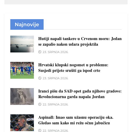
Najnovije
Hutiji napali tankere u Crvenom moru: Jedan
se zapalio nakon udara projektila
23. SRPNJA 2026.
Hrvatski klupski nogomet u problemu:
Susjedi prijete srušiti ga ispod crte
23. SRPNJA 2026.
Iranci pišu da SAD opet gađa njihove gradove:
Revolucionarna garda napala Jordan
22. SRPNJA 2026.
Aspinall: Imao sam užasnu operaciju oka.
Gledao sam kako mi režu očnu jabučicu
22. SRPNJA 2026.