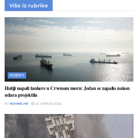
Više iz rubrike
VIJESTI
Hutiji napali tankere u Crvenom moru: Jedan se zapalio nakon
udara projektila
BY
NOVINE.HR
23. SRPNJA 2026.