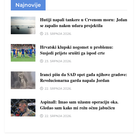
Najnovije
Hutiji napali tankere u Crvenom moru: Jedan
se zapalio nakon udara projektila
23. SRPNJA 2026.
Hrvatski klupski nogomet u problemu:
Susjedi prijete srušiti ga ispod crte
23. SRPNJA 2026.
Iranci pišu da SAD opet gađa njihove gradove:
Revolucionarna garda napala Jordan
22. SRPNJA 2026.
Aspinall: Imao sam užasnu operaciju oka.
Gledao sam kako mi režu očnu jabučicu
22. SRPNJA 2026.