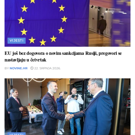
VIJESTI
EU još bez dogovora o novim sankcijama Rusiji, pregovori se
nastavljaju u četvrtak
BY
NOVINE.HR
22. SRPNJA 2026.
VIJESTI