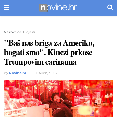
Naslovnica
Vijesti
"Baš nas briga za Ameriku,
bogati smo". Kinezi prkose
Trumpovim carinama
by
Novine.hr
1. svibnja 2025.