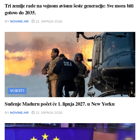
Tri zemlje rade na vojnom avionu šeste generacije: Sve mora biti
gotovo do 2035.
BY
NOVINE.HR
22. SRPNJA 2026.
VIJESTI
Suđenje Maduru počet će 1. lipnja 2027. u New Yorku
BY
NOVINE.HR
22. SRPNJA 2026.