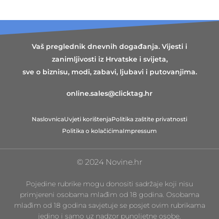
Vaš preglednik dnevnih događanja. Vijesti i
zanimljivosti iz Hrvatske i svijeta,
sve o biznisu, modi, zabavi, ljubavi i putovanjima.
online.sales@clicktag.hr
Naslovnica
Uvjeti korištenja
Politika zaštite privatnosti
Politika o kolačićima
Impressum
© 2024 Novine.hr
Pojedine rubrike mogu donositi sadržaje koji nisu
primjereni osobama mlađim od 18 godina. Osobama
mlađim od 18 godina savjetuje se posjet ovim rubrikama
jedino i samo uz nadzor punoljetne osobe.