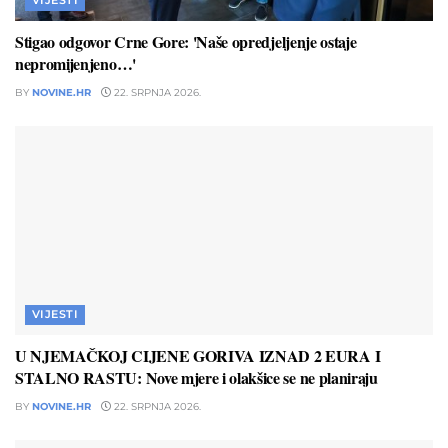
Stigao odgovor Crne Gore: 'Naše opredjeljenje ostaje
nepromijenjeno…'
BY
NOVINE.HR
22. SRPNJA 2026.
VIJESTI
U NJEMAČKOJ CIJENE GORIVA IZNAD 2 EURA I
STALNO RASTU: Nove mjere i olakšice se ne planiraju
BY
NOVINE.HR
22. SRPNJA 2026.