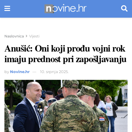
Naslovnica
Vijesti
Anušić: Oni koji prođu vojni rok
imaju prednost pri zapošljavanju
by
Novine.hr
10. srpnja 2025.