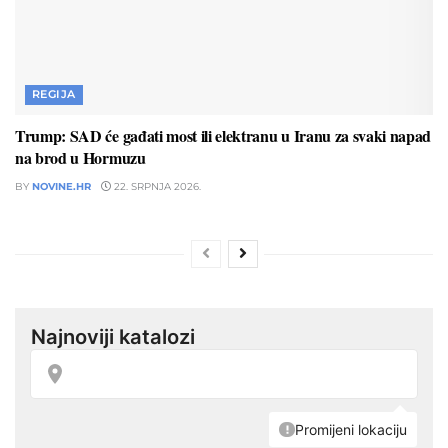
REGIJA
Trump: SAD će gađati most ili elektranu u Iranu za svaki napad
na brod u Hormuzu
BY
NOVINE.HR
22. SRPNJA 2026.