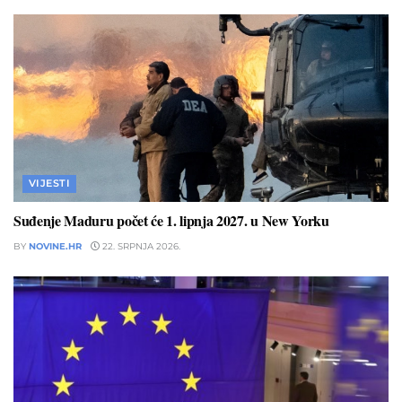
VIJESTI
Suđenje Maduru počet će 1. lipnja 2027. u New Yorku
BY
NOVINE.HR
22. SRPNJA 2026.