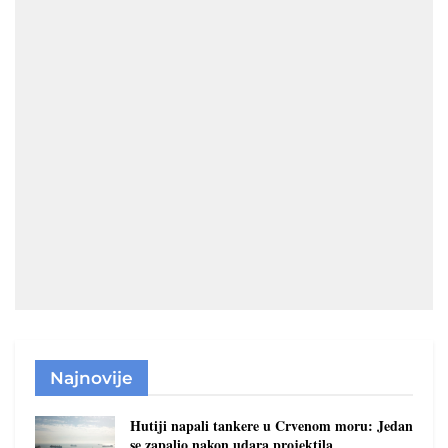
Najnovije
Hutiji napali tankere u Crvenom moru: Jedan
se zapalio nakon udara projektila