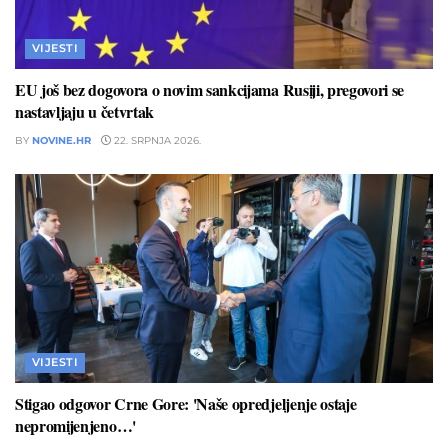
VIJESTI
EU još bez dogovora o novim sankcijama Rusiji, pregovori se
nastavljaju u četvrtak
BY
NOVINE.HR
22. SRPNJA 2026.
VIJESTI
Stigao odgovor Crne Gore: 'Naše opredjeljenje ostaje
nepromijenjeno…'