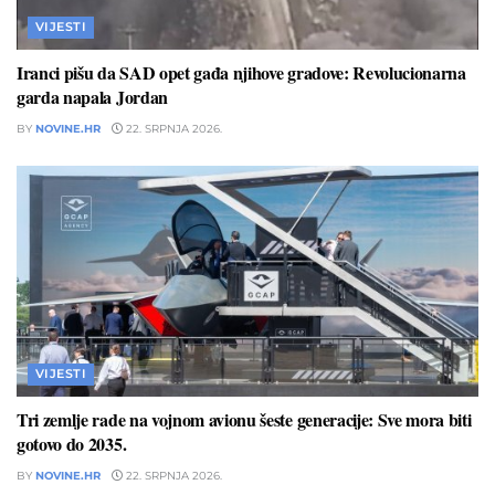
VIJESTI
Iranci pišu da SAD opet gađa njihove gradove: Revolucionarna
garda napala Jordan
BY
NOVINE.HR
22. SRPNJA 2026.
VIJESTI
Tri zemlje rade na vojnom avionu šeste generacije: Sve mora biti
gotovo do 2035.
BY
NOVINE.HR
22. SRPNJA 2026.