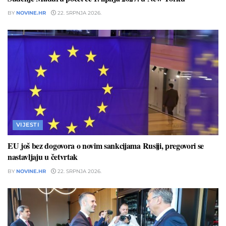
BY
NOVINE.HR
22. SRPNJA 2026.
VIJESTI
EU još bez dogovora o novim sankcijama Rusiji, pregovori se
nastavljaju u četvrtak
BY
NOVINE.HR
22. SRPNJA 2026.