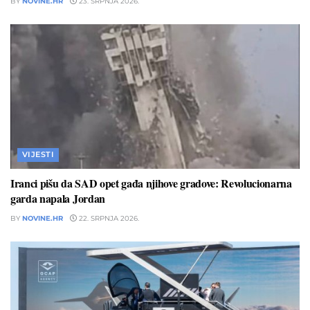
BY
NOVINE.HR
23. SRPNJA 2026.
VIJESTI
Iranci pišu da SAD opet gađa njihove gradove: Revolucionarna
garda napala Jordan
BY
NOVINE.HR
22. SRPNJA 2026.