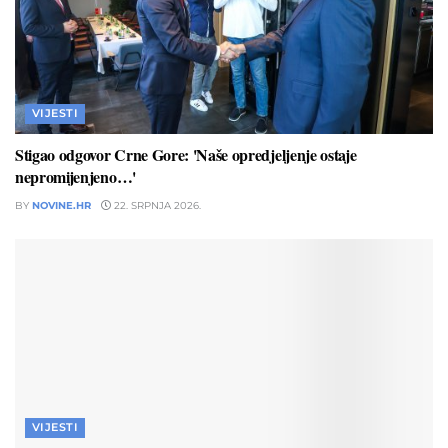
VIJESTI
Stigao odgovor Crne Gore: 'Naše opredjeljenje ostaje
nepromijenjeno…'
BY
NOVINE.HR
22. SRPNJA 2026.
VIJESTI