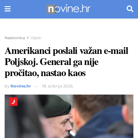
Naslovnica
Vijesti
Amerikanci poslali važan e-mail
Poljskoj. General ga nije
pročitao, nastao kaos
by
Novine.hr
18. svibnja 2026.