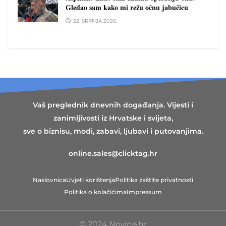
Gledao sam kako mi režu očnu jabučicu
22. SRPNJA 2026.
Vaš preglednik dnevnih događanja. Vijesti i
zanimljivosti iz Hrvatske i svijeta,
sve o biznisu, modi, zabavi, ljubavi i putovanjima.
online.sales@clicktag.hr
Naslovnica
Uvjeti korištenja
Politika zaštite privatnosti
Politika o kolačićima
Impressum
© 2024 Novine.hr