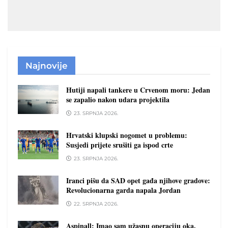
Najnovije
Hutiji napali tankere u Crvenom moru: Jedan
se zapalio nakon udara projektila
23. SRPNJA 2026.
Hrvatski klupski nogomet u problemu:
Susjedi prijete srušiti ga ispod crte
23. SRPNJA 2026.
Iranci pišu da SAD opet gađa njihove gradove:
Revolucionarna garda napala Jordan
22. SRPNJA 2026.
Aspinall: Imao sam užasnu operaciju oka.