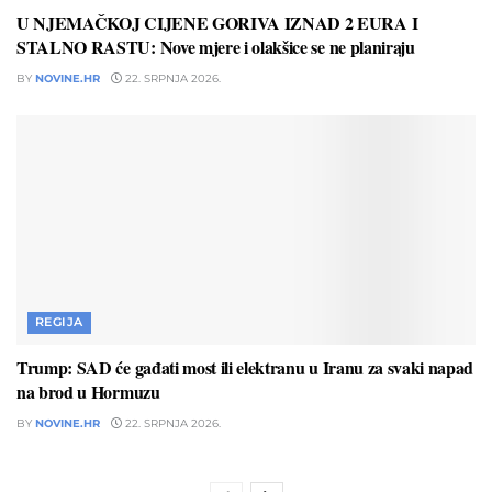
U NJEMAČKOJ CIJENE GORIVA IZNAD 2 EURA I
STALNO RASTU: Nove mjere i olakšice se ne planiraju
BY
NOVINE.HR
22. SRPNJA 2026.
REGIJA
Trump: SAD će gađati most ili elektranu u Iranu za svaki napad
na brod u Hormuzu
BY
NOVINE.HR
22. SRPNJA 2026.