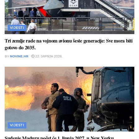
VIJESTI
Tri zemlje rade na vojnom avionu šeste generacije: Sve mora biti
gotovo do 2035.
BY
NOVINE.HR
22. SRPNJA 2026.
VIJESTI
Suđenje Maduru počet će 1. lipnja 2027. u New Yorku