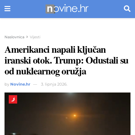
Naslovnica
Vijesti
Amerikanci napali ključan
iranski otok. Trump: Odustali su
od nuklearnog oružja
by
Novine.hr
3. lipnja 2026.