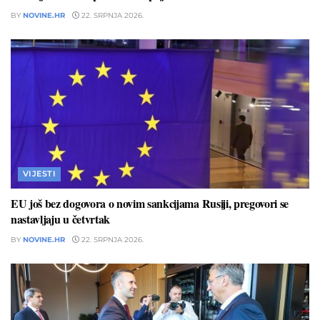
BY
NOVINE.HR
22. SRPNJA 2026.
VIJESTI
EU još bez dogovora o novim sankcijama Rusiji, pregovori se
nastavljaju u četvrtak
BY
NOVINE.HR
22. SRPNJA 2026.