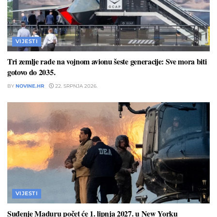
VIJESTI
Tri zemlje rade na vojnom avionu šeste generacije: Sve mora biti
gotovo do 2035.
BY
NOVINE.HR
22. SRPNJA 2026.
VIJESTI
Suđenje Maduru počet će 1. lipnja 2027. u New Yorku