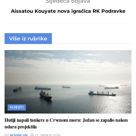
Sljedeća objava
Aissatou Kouyate nova igračica RK Podravke
Više iz rubrike
VIJESTI
Hutiji napali tankere u Crvenom moru: Jedan se zapalio nakon
udara projektila
BY
NOVINE.HR
23. SRPNJA 2026.