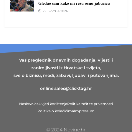
Gledao sam kako mi režu očnu jabučicu
22. SRPNJA 2026.
Vaš preglednik dnevnih događanja. Vijesti i
zanimljivosti iz Hrvatske i svijeta,
sve o biznisu, modi, zabavi, ljubavi i putovanjima.
online.sales@clicktag.hr
Naslovnica
Uvjeti korištenja
Politika zaštite privatnosti
Politika o kolačićima
Impressum
© 2024 Novine.hr