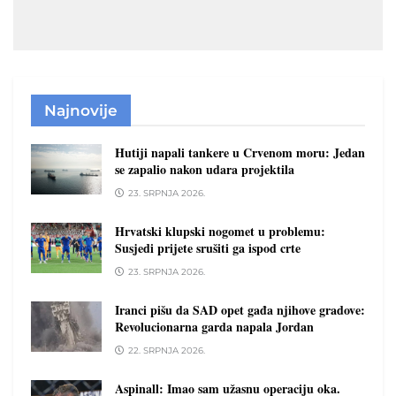
Najnovije
Hutiji napali tankere u Crvenom moru: Jedan
se zapalio nakon udara projektila
23. SRPNJA 2026.
Hrvatski klupski nogomet u problemu:
Susjedi prijete srušiti ga ispod crte
23. SRPNJA 2026.
Iranci pišu da SAD opet gađa njihove gradove:
Revolucionarna garda napala Jordan
22. SRPNJA 2026.
Aspinall: Imao sam užasnu operaciju oka.