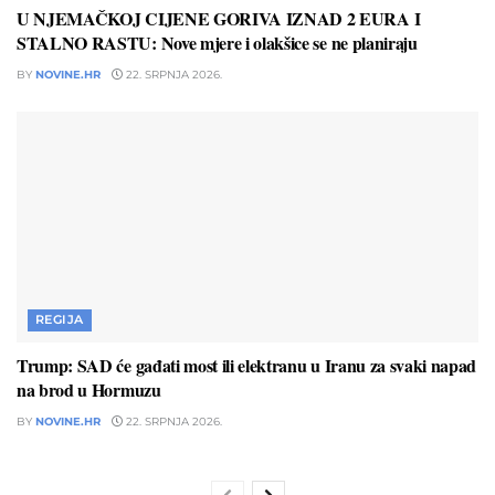
U NJEMAČKOJ CIJENE GORIVA IZNAD 2 EURA I
STALNO RASTU: Nove mjere i olakšice se ne planiraju
BY
NOVINE.HR
22. SRPNJA 2026.
REGIJA
Trump: SAD će gađati most ili elektranu u Iranu za svaki napad
na brod u Hormuzu
BY
NOVINE.HR
22. SRPNJA 2026.