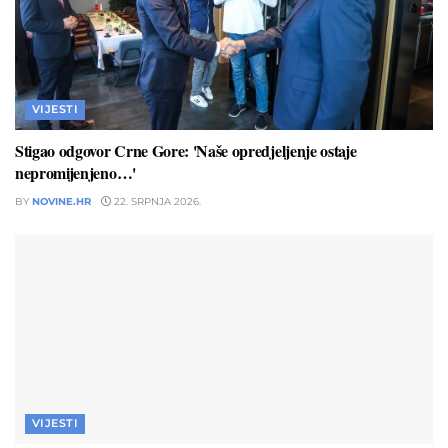
VIJESTI
Stigao odgovor Crne Gore: 'Naše opredjeljenje ostaje
nepromijenjeno…'
BY
NOVINE.HR
22. SRPNJA 2026.
VIJESTI