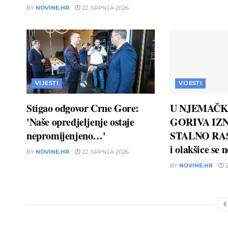
BY
NOVINE.HR
22. SRPNJA 2026.
VIJESTI
VIJESTI
Stigao odgovor Crne Gore:
U NJEMAČK
'Naše opredjeljenje ostaje
GORIVA IZN
nepromijenjeno…'
STALNO RAS
i olakšice se 
BY
NOVINE.HR
22. SRPNJA 2026.
BY
NOVINE.HR
2