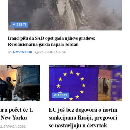
VIJESTI
Iranci pišu da SAD opet gađa njihove gradove:
Revolucionarna garda napala Jordan
BY
NOVINE.HR
22. SRPNJA 2026.
VIJESTI
ru počet će 1.
EU još bez dogovora o novim
u New Yorku
sankcijama Rusiji, pregovori
se nastavljaju u četvrtak
2. SRPNJA 2026.