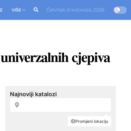
Četvrtak, 6 kolovoza, 2026.
Z
VIŠE
 univerzalnih cjepiva