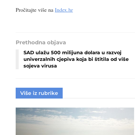
Pročitajte više na
Index.hr
Prethodna objava
SAD ulažu 500 milijuna dolara u razvoj
univerzalnih cjepiva koja bi štitila od više
sojeva virusa
Više iz rubrike