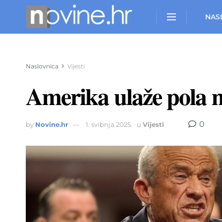
NAS
Naslovnica
Vijesti
Amerika ulaže pola mi
0
by
Novine.hr
1. svibnja 2025.
u
Vijesti