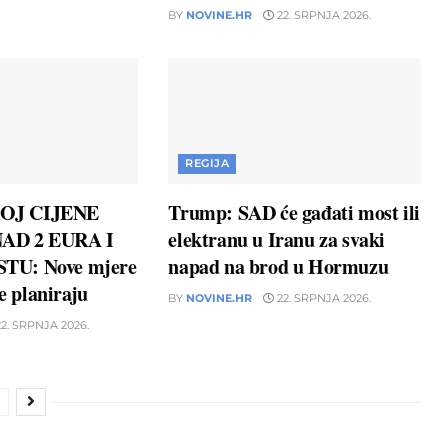
BY
NOVINE.HR
22. SRPNJA 2026.
REGIJA
OJ CIJENE
Trump: SAD će gađati most ili
AD 2 EURA I
elektranu u Iranu za svaki
TU: Nove mjere
napad na brod u Hormuzu
ne planiraju
BY
NOVINE.HR
22. SRPNJA 2026.
2. SRPNJA 2026.