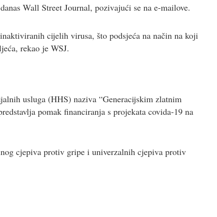
e danas Wall Street Journal, pozivajući se na e-mailove.
naktiviranih cijelih virusa, što podsjeća na način na koji
tljeća, rekao je WSJ.
ocijalnih usluga (HHS) naziva “Generacijskim zlatnim
redstavlja pomak financiranja s projekata covida-19 na
nog cjepiva protiv gripe i univerzalnih cjepiva protiv