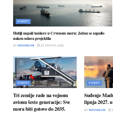
VIJESTI
Hutiji napali tankere u Crvenom moru: Jedan se zapalio
nakon udara projektila
BY
NOVINE.HR
23. SRPNJA 2026.
VIJESTI
VIJESTI
Tri zemlje rade na vojnom
Suđenje Madu
avionu šeste generacije: Sve
lipnja 2027. 
mora biti gotovo do 2035.
BY
NOVINE.HR
2