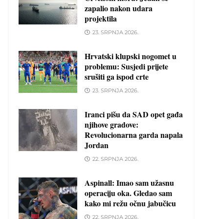
zapalio nakon udara
projektila
23. SRPNJA 2026.
Hrvatski klupski nogomet u
problemu: Susjedi prijete
srušiti ga ispod crte
23. SRPNJA 2026.
Iranci pišu da SAD opet gađa
njihove gradove:
Revolucionarna garda napala
Jordan
22. SRPNJA 2026.
Aspinall: Imao sam užasnu
operaciju oka. Gledao sam
kako mi režu očnu jabučicu
22. SRPNJA 2026.