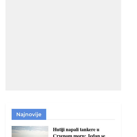
Najnovije
Hutiji napali tankere u
Crvenom moru: Jedan se